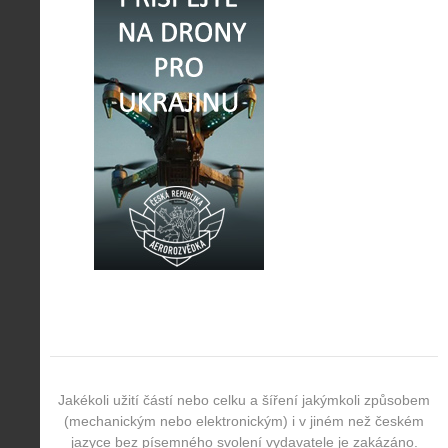
Jakékoli užití částí nebo celku a šíření jakýmkoli způsobem
(mechanickým nebo elektronickým) i v jiném než českém
jazyce bez písemného svolení vydavatele je zakázáno.