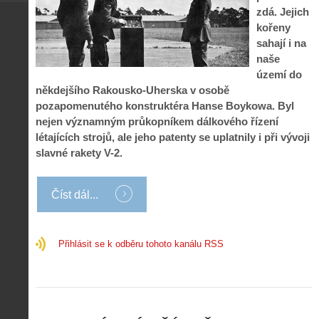
ř
o
p
č
zdá. Jejich
e
n
o
í
kořeny
d
ů
m
n
sahají i na
p
:
o
á
i
1
naše
c
m
s
.
území do
n
e
y
N
někdejšího Rakousko-Uherska v osobě
í
s
p
e
k
d
pozapomenutého konstruktéra Hanse Boykowa. Byl
r
p
k
r
nejen významným průkopníkem dálkového řízení
o
r
a
o
létajících strojů, ale jeho patenty se uplatnily i při vývoji
l
á
ž
n
é
v
slavné rakety V-2.
d
y
t
e
é
:
á
m
h
3
n
z
Číst dál...
o
.
í
a
p
Z
s
p
i
á
d
o
l
k
Přihlásit se k odběru tohoto kanálu RSS
r
m
o
l
o
e
t
a
n
n
a
d
y
u
d
y
v
t
r
ř
Č
ý