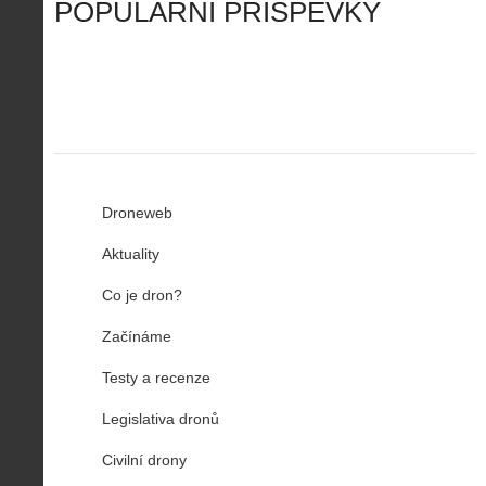
o
í
POPULÁRNÍ PŘÍSPĚVKY
R
…
n
z
u
…
Droneweb
Aktuality
Co je dron?
Začínáme
Testy a recenze
Legislativa dronů
Civilní drony