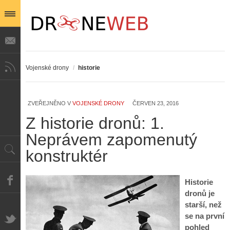
Vojenské drony
/
historie
ZVEŘEJNĚNO V
VOJENSKÉ DRONY
ČERVEN 23, 2016
Z historie dronů: 1.
Z
h
Neprávem zapomenutý
i
S
konstruktér
s
A
e
t
i
r
o
s
i
Historie
r
V
á
i
dronů je
i
l
e
starší, než
e
:
d
se na první
w
Z
P
r
pohled
-
a