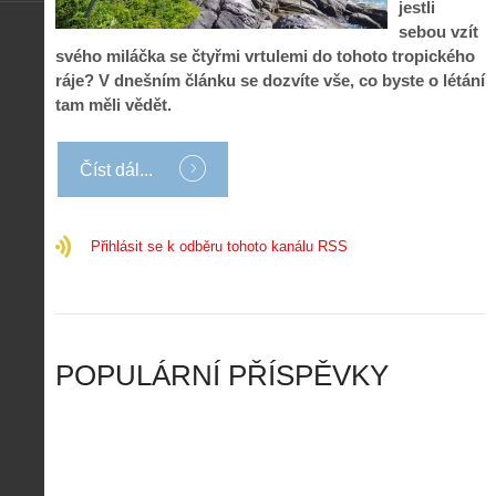
jestli
í
s
p
e
k
d
sebou vzít
r
p
k
r
svého miláčka se čtyřmi vrtulemi do tohoto tropického
o
r
a
o
ráje? V dnešním článku se dozvíte vše, co byste o létání
l
á
ž
n
é
v
tam měli vědět.
d
y
t
e
é
:
á
m
h
3
n
z
Číst dál...
o
.
í
a
p
Z
s
p
i
á
d
o
l
k
Přihlásit se k odběru tohoto kanálu RSS
r
m
o
l
o
e
t
a
n
n
a
d
y
u
d
y
v
t
r
ř
Č
ý
o
í
POPULÁRNÍ PŘÍSPĚVKY
R
…
n
z
u
…