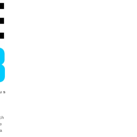
u s
ch
e
 a