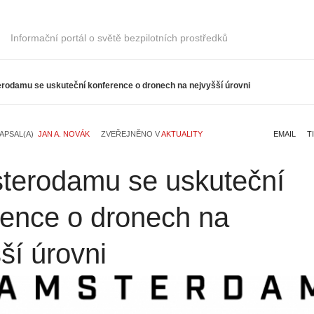
Informační portál o světě bezpilotních prostředků
rodamu se uskuteční konference o dronech na nejvyšší úrovni
APSAL(A)
JAN A. NOVÁK
ZVEŘEJNĚNO V
AKTUALITY
EMAIL
T
terodamu se uskuteční
rence o dronech na
ší úrovni