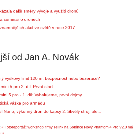
:
e
Z
d
ázala další směry vývoje a využití dronů
a
r
č
á seminář o dronech
o
í
n
znamnějších akcí ve světě v roce 2017
n
ů
á
:
m
1
e
.
jší od Jan A. Novák
s
N
d
e
r
p
o
r
ný výškový limit 120 m: bezpečnost nebo buzerace?
n
á
ini 5 pro 2. díl: První start
y
v
ini 5 pro - 1. díl: Vybalujeme, první dojmy
:
e
3
m
tická vážka pro armádu
.
z
l Nano, výkonný dron do kapsy 2. Skvělý stroj, ale...
Z
a
á
p
:
« Fotoreportáž: workshop firmy Telink na Sobínce
Nový Phantom 4 Pro V2.0 má
k
o
e »
l
m