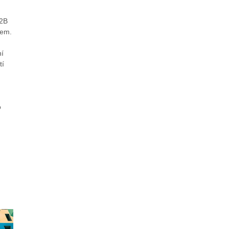
B2B
rem.
ní
tí
o