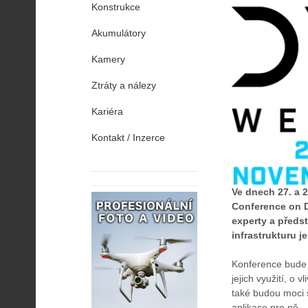
Konstrukce
Akumulátory
Kamery
Ztráty a nálezy
Kariéra
Kontakt / Inzerce
Ve dnech 27. a 
Conference on Dr
experty a předst
infrastrukturu 
Konference bude 
jejich využití, o 
také budou moci s
aplikace pro ně.