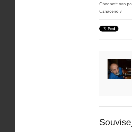
Ohodnotit tuto po
Označeno v
A
i
s
V
Souvisej
i