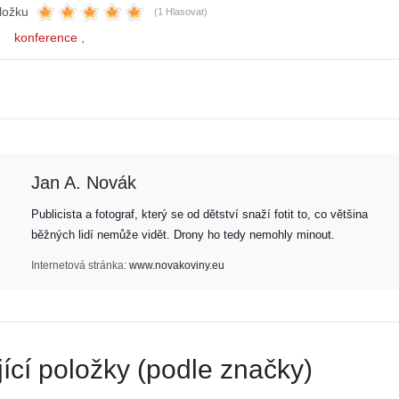
ložku
(1 Hlasovat)
konference
Jan A. Novák
Publicista a fotograf, který se od dětství snaží fotit to, co většina 
běžných lidí nemůže vidět. Drony ho tedy nemohly minout. 
Z
Internetová stránka:
www.novakoviny.eu
h
S
i
e
s
r
t
i
o
á
ící položky (podle značky)
r
l
i