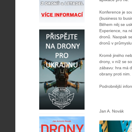
Konference je so
(business to busi
Během něj se usk
Experience, na n
dronů. Naopak se
dronů v průmyslu 
Kromě jiného neb
drony, v níž se s
zábavu: hra má de
obrany proti nim.
Podrobnější info
Jan A. Novák