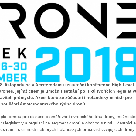
28. listopadu se v Amsterodamu uskuteční konference High Level
ones, jejímž cílem je umožnit setkání politiků tvořících legislativ
aviteli průmyslu. Akce, které ze zúčastní i holandský ministr pro
je součástí Amsterodamského týdne dronů.
platformou pro diskuse o směřování evropského trhu drony, možnoste
vlivu legislativy a regulací na segment dronů a obchod s nimi. Účastníci s
eznámit s činností některých holandských pracovišť vyvíjejících drony