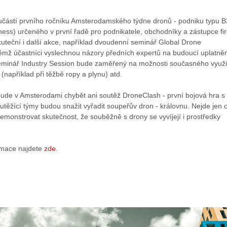
učástí prvního ročníku Amsterodamského týdne dronů - podniku typu 
ness) určeného v první řadě pro podnikatele, obchodníky a zástupce fi
uteční i další akce, například dvoudenní seminář Global Drone
ěmž účastníci vyslechnou názory předních expertů na budoucí uplatně
minář Industry Session bude zaměřený na možnosti současného využi
(například při těžbě ropy a plynu) atd.
ude v Amsterodami chybět ani soutěž DroneClash - první bojová hra s
outěžící týmy budou snažit vyřadit soupeřův dron - královnu. Nejde jen 
monstrovat skutečnost, že souběžně s drony se vyvíjejí i prostředky
rmace najdete
zde
.