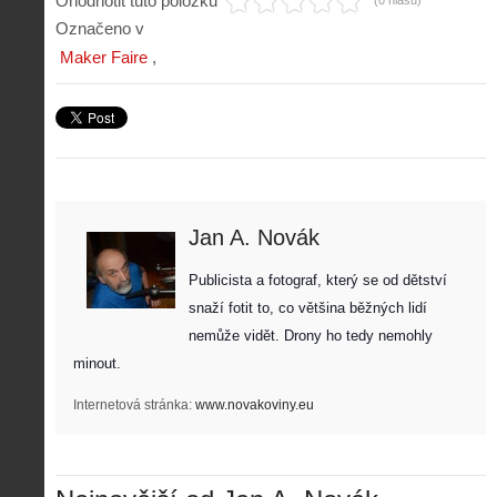
Ohodnotit tuto položku
(0 hlasů)
Označeno v
Maker Faire
Jan A. Novák
Z
Publicista a fotograf, který se od dětství 
h
i
snaží fotit to, co většina běžných lidí 
S
s
nemůže vidět. Drony ho tedy nemohly 
A
e
t
i
r
minout. 
o
s
i
r
V
á
Internetová stránka:
www.novakoviny.eu
i
i
l
e
e
:
d
w
Z
P
r
-
a