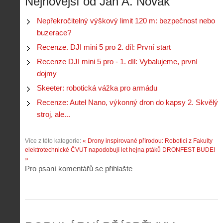
Nejnovější od Jan A. Novák
ř
o
p
č
e
n
o
í
d
ů
Nepřekročitelný výškový limit 120 m: bezpečnost nebo
m
n
p
:
buzerace?
o
á
i
1
c
m
Recenze. DJI mini 5 pro 2. díl: První start
s
.
n
e
y
N
Recenze DJI mini 5 pro - 1. díl: Vybalujeme, první
í
s
p
e
k
d
dojmy
r
p
k
r
o
r
Skeeter: robotická vážka pro armádu
a
o
l
á
ž
n
Recenze: Autel Nano, výkonný dron do kapsy 2. Skvělý
é
v
d
y
t
e
stroj, ale...
é
:
á
m
h
3
n
z
o
.
Více z této kategorie:
« Drony inspirované přírodou: Robotici z Fakulty
í
a
p
Z
elektrotechnické ČVUT napodobují let hejna ptáků
DRONFEST BUDE!
s
p
i
á
»
d
o
l
k
Pro psaní komentářů se přihlašte
r
m
o
l
o
e
t
a
n
n
a
d
y
u
d
y
v
t
r
ř
Č
ý