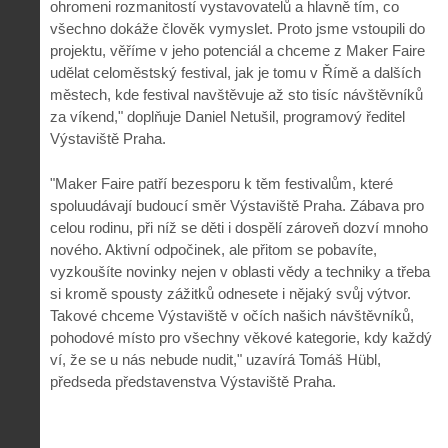
ohromeni rozmanitostí vystavovatelů a hlavně tím, co
všechno dokáže člověk vymyslet. Proto jsme vstoupili do
projektu, věříme v jeho potenciál a chceme z Maker Faire
udělat celoměstský festival, jak je tomu v Římě a dalších
městech, kde festival navštěvuje až sto tisíc návštěvníků
za víkend," doplňuje Daniel Netušil, programový ředitel
Výstaviště Praha.
"Maker Faire patří bezesporu k těm festivalům, které
spoluudávají budoucí směr Výstaviště Praha. Zábava pro
celou rodinu, při níž se děti i dospělí zároveň dozví mnoho
nového. Aktivní odpočinek, ale přitom se pobavíte,
vyzkoušíte novinky nejen v oblasti vědy a techniky a třeba
si kromě spousty zážitků odnesete i nějaký svůj výtvor.
Takové chceme Výstaviště v očích našich návštěvníků,
pohodové místo pro všechny věkové kategorie, kdy každý
ví, že se u nás nebude nudit," uzavírá Tomáš Hübl,
předseda představenstva Výstaviště Praha.