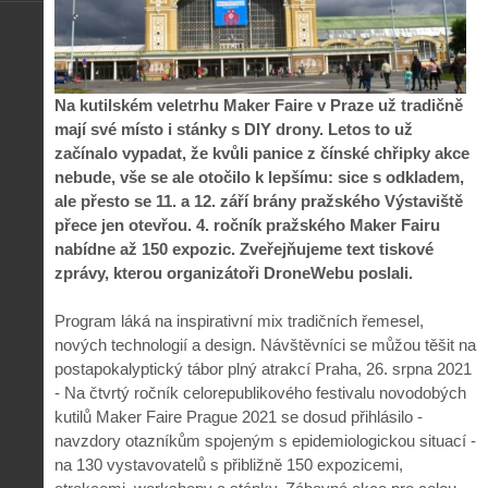
Na kutilském veletrhu Maker Faire v Praze už tradičně
mají své místo i stánky s DIY drony. Letos to už
začínalo vypadat, že kvůli panice z čínské chřipky akce
nebude, vše se ale otočilo k lepšímu: sice s odkladem,
ale přesto se 11. a 12. září brány pražského Výstaviště
přece jen otevřou. 4. ročník pražského Maker Fairu
nabídne až 150 expozic. Zveřejňujeme text tiskové
zprávy, kterou organizátoři DroneWebu poslali.
Program láká na inspirativní mix tradičních řemesel,
nových technologií a design. Návštěvníci se můžou těšit na
postapokalyptický tábor plný atrakcí Praha, 26. srpna 2021
- Na čtvrtý ročník celorepublikového festivalu novodobých
kutilů Maker Faire Prague 2021 se dosud přihlásilo -
navzdory otazníkům spojeným s epidemiologickou situací -
na 130 vystavovatelů s přibližně 150 expozicemi,