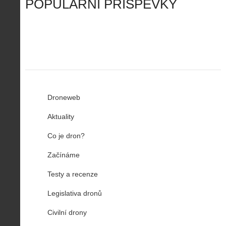
o
í
POPULÁRNÍ PŘÍSPĚVKY
R
…
n
z
u
…
Droneweb
Aktuality
Co je dron?
Začínáme
Testy a recenze
Legislativa dronů
Civilní drony