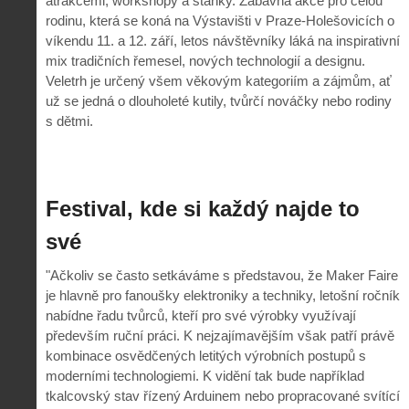
atrakcemi, workshopy a stánky. Zábavná akce pro celou
rodinu, která se koná na Výstavišti v Praze-Holešovicích o
víkendu 11. a 12. září, letos návštěvníky láká na inspirativní
mix tradičních řemesel, nových technologií a designu.
Veletrh je určený všem věkovým kategoriím a zájmům, ať
už se jedná o dlouholeté kutily, tvůrčí nováčky nebo rodiny
s dětmi.
Festival, kde si každý najde to
své
"Ačkoliv se často setkáváme s představou, že Maker Faire
je hlavně pro fanoušky elektroniky a techniky, letošní ročník
nabídne řadu tvůrců, kteří pro své výrobky využívají
především ruční práci. K nejzajímavějším však patří právě
kombinace osvědčených letitých výrobních postupů s
moderními technologiemi. K vidění tak bude například
tkalcovský stav řízený Arduinem nebo propracované svítící