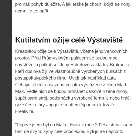
pro náš pohyb důležité. A jak těžké je chodit, když se nohy
nemají o co opřít.
Kutilstvím ožije celé Výstaviště
Kreativitou ožije celé Výstaviště, včetně jeho venkovních
prostor. Před Průmyslovým palácem se budou moci
návštěvníci potkat se členy Raketové základny Bratronice,
kteří doslova žijí ve vlastnoručně vyrobených kulisách z
postapokalyptického filmu. Uvidí tak například auta
šlehající oheň a osazenstvo jako vystřižené z filmu Mad
Max. Vedle nich se budou prohánět dálkově řízené drony,
supět parní stroj, podomácku vyrobené formule nebo hráči
ryze české hry Jugger s mottem Sportem k trvalé
kreativitě.
"Poprvé jsem byl na Maker Fairu v roce 2019 a strávil jsem
tam se svými syny celé odpoledne. Byli jsme naprosto