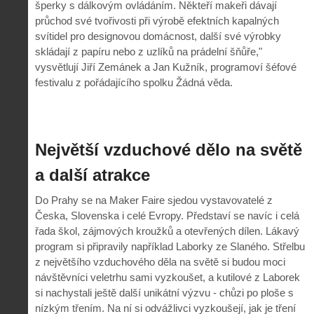
šperky s dálkovým ovládáním. Někteří makeři dávají
průchod své tvořivosti při výrobě efektních kapalných
svítidel pro designovou domácnost, další své výrobky
skládají z papíru nebo z uzlíků na prádelní šňůře,"
vysvětlují Jiří Zemánek a Jan Kužník, programoví šéfové
festivalu z pořádajícího spolku Žádná věda.
Největší vzduchové dělo na světě
a další atrakce
Do Prahy se na Maker Faire sjedou vystavovatelé z
Česka, Slovenska i celé Evropy. Představí se navíc i celá
řada škol, zájmových kroužků a otevřených dílen. Lákavý
program si připravily například Laborky ze Slaného. Střelbu
z největšího vzduchového děla na světě si budou moci
návštěvníci veletrhu sami vyzkoušet, a kutilové z Laborek
si nachystali ještě další unikátní výzvu - chůzi po ploše s
nízkým třením. Na ní si odvážlivci vyzkoušejí, jak je tření