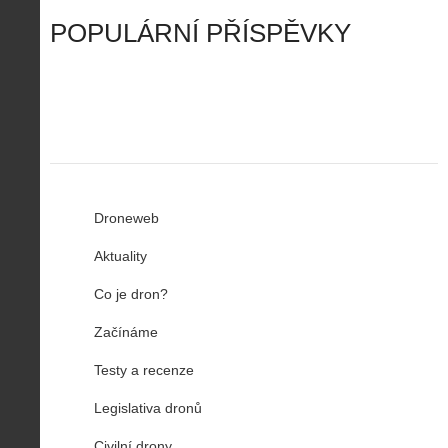
r
ř
Č
ý
o
í
POPULÁRNÍ PŘÍSPĚVKY
R
…
n
z
u
…
Droneweb
Aktuality
Co je dron?
Začínáme
Testy a recenze
Legislativa dronů
Civilní drony