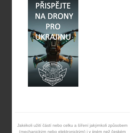
Jakékoli užití částí nebo celku a šíření jakýmkoli způsobem
(mechanickým nebo elektronickým) i v jiném než českém