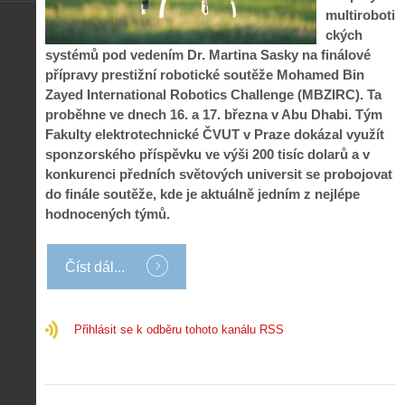
P
r
multiroboti
-
a
ř
o
p
č
ckých
e
n
o
í
systémů pod vedením Dr. Martina Sasky na finálové
d
ů
m
n
přípravy prestižní robotické soutěže Mohamed Bin
p
:
o
á
i
1
Zayed International Robotics Challenge (MBZIRC). Ta
c
m
s
.
proběhne ve dnech 16. a 17. března v Abu Dhabi. Tým
n
e
y
N
Fakulty elektrotechnické ČVUT v Praze dokázal využít
í
s
p
e
k
d
sponzorského příspěvku ve výši 200 tisíc dolarů a v
r
p
k
r
konkurenci předních světových universit se probojovat
o
r
a
o
do finále soutěže, kde je aktuálně jedním z nejlépe
l
á
ž
n
é
v
hodnocených týmů.
d
y
t
e
é
:
á
m
h
3
n
z
Číst dál...
o
.
í
a
p
Z
s
p
i
á
d
o
l
k
Přihlásit se k odběru tohoto kanálu RSS
r
m
o
l
o
e
t
a
n
n
a
d
y
u
d
y
v
t