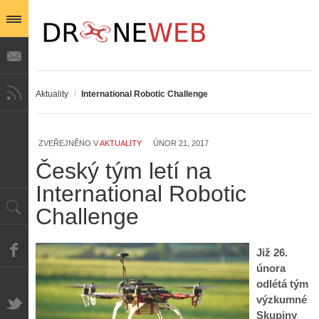
Aktuality
/
International Robotic Challenge
ZVEŘEJNĚNO V
AKTUALITY
ÚNOR 21, 2017
Český tým letí na
International Robotic
Z
h
Challenge
i
S
s
A
e
t
i
r
Již 26.
o
s
i
února
r
V
á
i
odlétá tým
i
l
e
výzkumné
e
:
d
Skupiny
w
Z