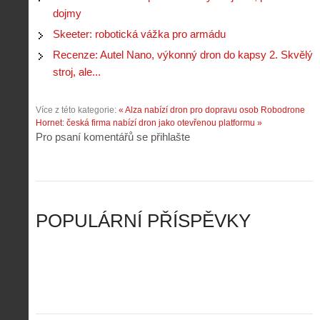
r
p
k
r
dojmy
o
r
a
o
l
á
Skeeter: robotická vážka pro armádu
ž
n
é
v
d
y
Recenze: Autel Nano, výkonný dron do kapsy 2. Skvělý
t
e
é
:
á
stroj, ale...
m
h
3
n
z
o
.
í
a
p
Z
Více z této kategorie:
« Alza nabízí dron pro dopravu osob
Robodrone
s
p
i
á
Hornet: česká firma nabízí dron jako otevřenou platformu »
d
o
l
k
Pro psaní komentářů se přihlašte
r
m
o
l
o
e
t
a
n
n
a
d
y
u
d
y
v
t
r
ř
Č
ý
o
í
POPULÁRNÍ PŘÍSPĚVKY
R
…
n
z
u
…