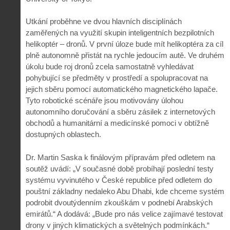
Utkání proběhne ve dvou hlavních disciplínách
zaměřených na využití skupin inteligentních bezpilotních
helikoptér – dronů. V první úloze bude mít helikoptéra za cíl
plně autonomně přistát na rychle jedoucím autě. Ve druhém
úkolu bude roj dronů zcela samostatně vyhledávat
pohybující se předměty v prostředí a spolupracovat na
jejich sběru pomocí automatického magnetického lapače.
Tyto robotické scénáře jsou motivovány úlohou
autonomního doručování a sběru zásilek z internetových
obchodů a humanitární a medicínské pomoci v obtížně
dostupných oblastech.
Dr. Martin Saska k finálovým přípravám před odletem na
soutěž uvádí: „V současné době probíhají poslední testy
systému vyvinutého v České republice před odletem do
pouštní základny nedaleko Abu Dhabi, kde chceme systém
podrobit dvoutýdenním zkouškám v podnebí Arabských
emirátů.“ A dodává: „Bude pro nás velice zajímavé testovat
drony v jiných klimatických a světelných podmínkách.“