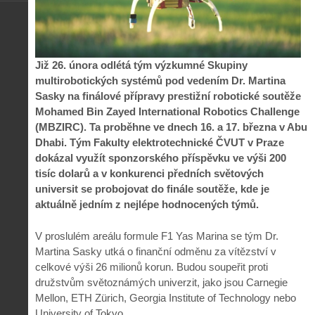
Již 26. února odlétá tým výzkumné Skupiny
multirobotických systémů pod vedením Dr. Martina
Sasky na finálové přípravy prestižní robotické soutěže
Mohamed Bin Zayed International Robotics Challenge
(MBZIRC). Ta proběhne ve dnech 16. a 17. března v Abu
Dhabi. Tým Fakulty elektrotechnické ČVUT v Praze
dokázal využít sponzorského příspěvku ve výši 200
tisíc dolarů a v konkurenci předních světových
universit se probojovat do finále soutěže, kde je
aktuálně jedním z nejlépe hodnocených týmů.
V proslulém areálu formule F1 Yas Marina se tým Dr.
Martina Sasky utká o finanční odměnu za vítězství v
celkové výši 26 milionů korun. Budou soupeřit proti
družstvům světoznámých univerzit, jako jsou Carnegie
Mellon, ETH Zürich, Georgia Institute of Technology nebo
University of Tokyo.