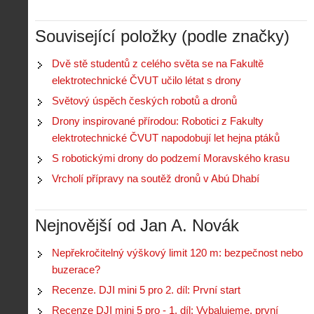
Související položky (podle značky)
Dvě stě studentů z celého světa se na Fakultě
Z
h
elektrotechnické ČVUT učilo létat s drony
i
S
Světový úspěch českých robotů a dronů
s
A
e
t
Drony inspirované přírodou: Robotici z Fakulty
i
r
o
elektrotechnické ČVUT napodobují let hejna ptáků
s
i
r
V
á
S robotickými drony do podzemí Moravského krasu
i
i
l
e
Vrcholí přípravy na soutěž dronů v Abú Dhabí
e
:
d
w
Z
P
r
-
a
ř
o
p
č
Nejnovější od Jan A. Novák
e
n
o
í
d
ů
m
n
p
:
Nepřekročitelný výškový limit 120 m: bezpečnost nebo
o
á
i
1
buzerace?
c
m
s
.
n
e
Recenze. DJI mini 5 pro 2. díl: První start
y
N
í
s
p
e
Recenze DJI mini 5 pro - 1. díl: Vybalujeme, první
k
d