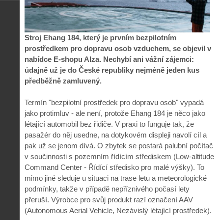
Stroj Ehang 184, který je prvním bezpilotním
prostředkem pro dopravu osob vzduchem, se objevil v
nabídce E-shopu Alza. Nechybí ani vážní zájemci:
údajně už je do České republiky nejméně jeden kus
předběžně zamluvený.
Termín "bezpilotní prostředek pro dopravu osob" vypadá
jako protimluv - ale není, protože Ehang 184 je něco jako
létající automobil bez řidiče. V praxi to funguje tak, že
pasažér do něj usedne, na dotykovém displeji navolí cíl a
pak už se jenom dívá. O zbytek se postará palubní počítač
v součinnosti s pozemním řídícím střediskem (Low-altitude
Command Center - Řídící středisko pro malé výšky). To
mimo jiné sleduje u situaci na trase letu a meteorologické
podmínky, takže v případě nepříznivého počasí lety
přeruší. Výrobce pro svůj produkt razí označení AAV
(Autonomous Aerial Vehicle, Nezávislý létající prostředek).