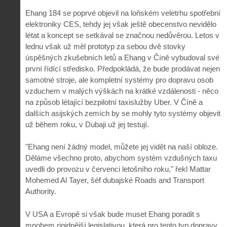
Ehang 184 se poprvé objevil na loňském veletrhu spotřební
elektroniky CES, tehdy jej však ještě obecenstvo nevidělo
létat a koncept se setkával se značnou nedůvěrou. Letos v
lednu však už měl prototyp za sebou dvě stovky
úspěšných zkušebních letů a Ehang v Číně vybudoval své
první řídící středisko. Předpokládá, že bude prodávat nejen
samotné stroje, ale kompletní systémy pro dopravu osob
vzduchem v malých výškách na krátké vzdálenosti - něco
na způsob létající bezpilotní taxislužby Uber. V Číně a
dalších asijských zemích by se mohly tyto systémy objevit
už během roku, v Dubaji už jej testují.
"Ehang není žádný model, můžete jej vidět na naší obloze.
Děláme všechno proto, abychom systém vzdušných taxu
uvedli do provozu v červenci letošního roku," řekl Mattar
Mohemed Al Tayer, šéf dubajské Roads and Transport
Authority.
V USA a Evropě si však bude muset Ehang poradit s
mnohem rigidnější legislativou, která pro tento typ dopravy