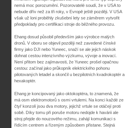
nemá moc porozumění. Pozorovatelé soudí, že v USA to
nebude dřív než za tři roky, v Evropě ještě později. V USA
však už loni proběhly zkušební lety se záměrem vytvořit
předpoklady pro certifikaci stroje do běžného provozu.
Ehang dosud působil především jako výrobce malých
dronů. V oboru se objevil později než zavedené čínské
firmy jako DJI nebo Yuneec, snaží se ale jejich náskok
dohnat cestou intenzívního výzkumu, vývoje a inovací.
Není přitom bez zajímavosti, že Yuneec prošel opačnou
cestou: začínal jako průkopník elektrického pohonu
pilotovaných letadel a skončil u bezpilotních kvadrokoptér a
hexakoptér.
Ehang je koncipovaný jako oktokoptéra, to znamená, že
má osm elektromotorů s osmi vrtulemi. Na konci každé ze
čtyř konzolí jsou dva motory, jejichž vrtule se otáčejí proti
sobě. Díky tomu při poruše motoru nedojde k havárii ale
stroj přejde do nouzového režimu, zahájí komunikaci s
řídícím centrem a řízeným způsobem přistane. Stejná