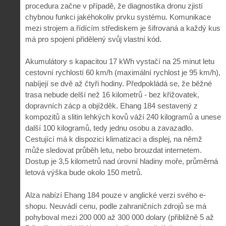
procedura začne v případě, že diagnostika dronu zjistí
chybnou funkci jakéhokoliv prvku systému. Komunikace
mezi strojem a řídícím střediskem je šifrovaná a každý kus
má pro spojení přidělený svůj vlastní kód.
Akumulátory s kapacitou 17 kWh vystačí na 25 minut letu
cestovní rychlostí 60 km/h (maximální rychlost je 95 km/h),
nabíjejí se dvě až čtyři hodiny. Předpokládá se, že běžné
trasa nebude delší než 16 kilometrů - bez křižovatek,
dopravních zácp a objížděk. Ehang 184 sestavený z
kompozitů a slitin lehkých kovů váží 240 kilogramů a unese
další 100 kilogramů, tedy jednu osobu a zavazadlo.
Cestující má k dispozici klimatizaci a displej, na němž
může sledovat průběh letu, nebo brouzdat internetem.
Dostup je 3,5 kilometrů nad úrovní hladiny moře, průměrná
letová výška bude okolo 150 metrů.
Alza nabízí Ehang 184 pouze v anglické verzi svého e-
shopu. Neuvádí cenu, podle zahraničních zdrojů se má
pohyboval mezi 200 000 až 300 000 dolary (přibližně 5 až