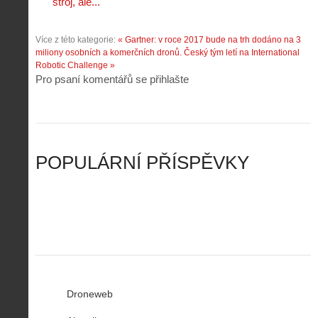
t
e
stroj, ale...
é
:
á
m
h
3
n
z
o
.
Více z této kategorie:
« Gartner: v roce 2017 bude na trh dodáno na 3
í
a
p
Z
miliony osobních a komerčních dronů.
Český tým letí na International
s
p
i
á
Robotic Challenge »
d
o
l
k
Pro psaní komentářů se přihlašte
r
m
o
l
o
e
t
a
n
n
a
d
y
u
d
y
v
t
r
ř
Č
ý
o
í
POPULÁRNÍ PŘÍSPĚVKY
R
…
n
z
u
…
Droneweb