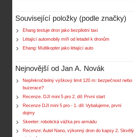
Z
h
i
Související položky (podle značky)
S
s
A
e
t
Ehang testuje dron jako bezpilotní taxi
i
r
o
s
i
r
Létající automobily míří od letadel k dronům
V
á
i
i
Ehang: Multikopter jako létající auto
l
e
e
:
d
w
Z
P
r
-
a
Nejnovější od Jan A. Novák
ř
o
p
č
e
n
o
í
d
ů
Nepřekročitelný výškový limit 120 m: bezpečnost nebo
m
n
p
:
buzerace?
o
á
i
1
c
m
Recenze. DJI mini 5 pro 2. díl: První start
s
.
n
e
y
N
Recenze DJI mini 5 pro - 1. díl: Vybalujeme, první
í
s
p
e
k
d
dojmy
r
p
k
r
o
r
Skeeter: robotická vážka pro armádu
a
o
l
á
ž
n
Recenze: Autel Nano, výkonný dron do kapsy 2. Skvělý
é
v
d
y