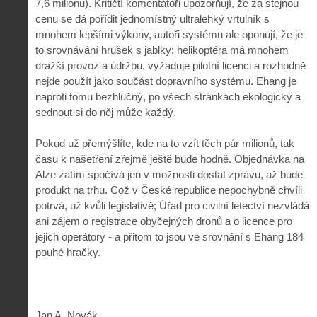
7,6 milionu). Kritičtí komentátoři upozorňují, že za stejnou
cenu se dá pořídit jednomístný ultralehký vrtulník s
mnohem lepšími výkony, autoři systému ale oponují, že je
to srovnávání hrušek s jablky: helikoptéra má mnohem
dražší provoz a údržbu, vyžaduje pilotní licenci a rozhodně
nejde použít jako součást dopravního systému. Ehang je
naproti tomu bezhlučný, po všech stránkách ekologický a
sednout si do něj může každý.
Pokud už přemýšlíte, kde na to vzít těch pár milionů, tak
času k našetření zřejmě ještě bude hodně. Objednávka na
Alze zatím spočívá jen v možnosti dostat zprávu, až bude
produkt na trhu. Což v České republice nepochybně chvíli
potrvá, už kvůli legislativě; Úřad pro civilní letectví nezvládá
ani zájem o registrace obyčejných dronů a o licence pro
jejich operátory - a přitom to jsou ve srovnání s Ehang 184
pouhé hračky.
Jan A. Novák