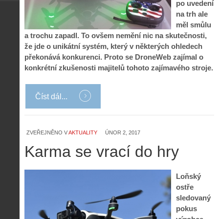
po uvedení
na trh ale
měl smůlu
a trochu zapadl. To ovšem nemění nic na skutečnosti,
že jde o unikátní systém, který v některých ohledech
překonává konkurenci. Proto se DroneWeb zajímal o
konkrétní zkušenosti majitelů tohoto zajímavého stroje.
Číst dál...
Z
h
i
S
s
A
e
ZVEŘEJNĚNO V
AKTUALITY
ÚNOR 2, 2017
t
i
r
o
Karma se vrací do hry
s
i
r
V
á
i
i
l
e
Loňský
e
:
d
ostře
w
Z
P
r
sledovaný
-
a
ř
o
p
č
pokus
e
n
o
í