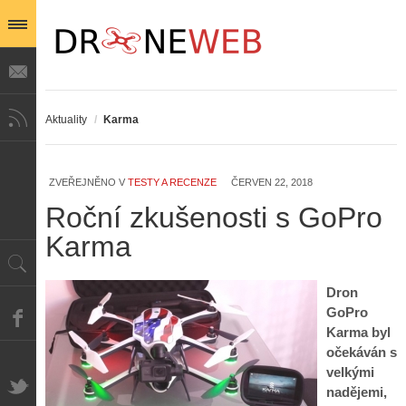
Aktuality
/
Karma
ZVEŘEJNĚNO V
TESTY A RECENZE
ČERVEN 22, 2018
Roční zkušenosti s GoPro
Karma
Dron
GoPro
Karma byl
očekáván s
velkými
nadějemi,