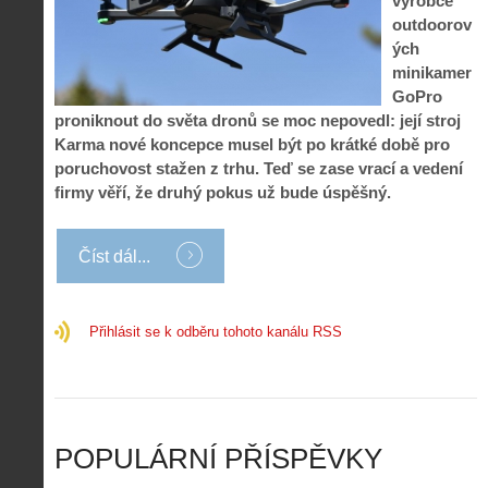
výrobce
d
ů
m
n
outdoorov
p
:
o
á
i
1
ých
c
m
s
.
minikamer
n
e
y
N
GoPro
í
s
p
e
k
d
proniknout do světa dronů se moc nepovedl: její stroj
r
p
k
r
Karma nové koncepce musel být po krátké době pro
o
r
a
o
poruchovost stažen z trhu. Teď se zase vrací a vedení
l
á
ž
n
é
v
firmy věří, že druhý pokus už bude úspěšný.
d
y
t
e
é
:
á
m
h
3
n
z
Číst dál...
o
.
í
a
p
Z
s
p
i
á
d
o
l
k
Přihlásit se k odběru tohoto kanálu RSS
r
m
o
l
o
e
t
a
n
n
a
d
y
u
d
y
v
t
r
ř
Č
ý
o
í
POPULÁRNÍ PŘÍSPĚVKY
R
…
n
z