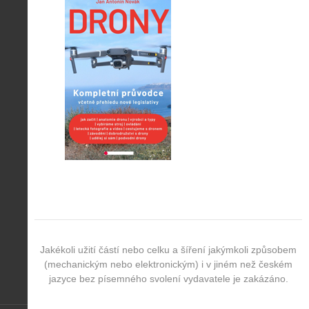
Jakékoli užití částí nebo celku a šíření jakýmkoli způsobem
(mechanickým nebo elektronickým) i v jiném než českém
jazyce bez písemného svolení vydavatele je zakázáno.