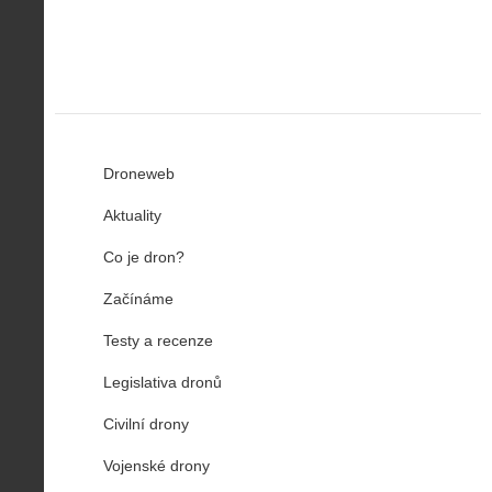
u
…
Droneweb
Aktuality
Co je dron?
Začínáme
Testy a recenze
Legislativa dronů
Civilní drony
Vojenské drony