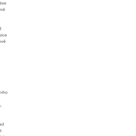
tive
lně
ž
sice
ově
ního
,
než
t