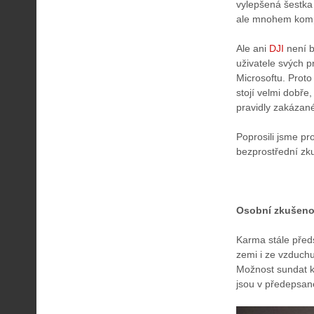
vylepšená šestka 
ale mnohem komp
Ale ani
DJI
není b
uživatele svých p
Microsoftu. Proto
stojí velmi dobře,
pravidly zakázané)
Poprosili jsme pr
bezprostřední zku
Osobní zkušeno
Karma stále před
zemi i ze vzduch
Možnost sundat ka
jsou v předepsané