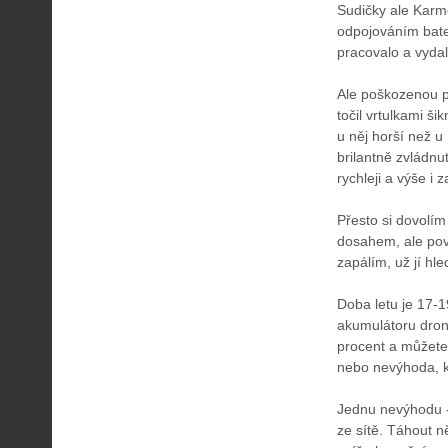
Sudičky ale Karm
odpojováním bater
pracovalo a vyda
Ale poškozenou po
točil vrtulkami š
u něj horší než u
brilantně zvládnu
rychleji a výše i
Přesto si dovolím
dosahem, ale pov
zapálím, už jí hle
Doba letu je 17-1
akumulátoru dron
procent a můžete 
nebo nevýhoda, k
Jednu nevýhodu - 
ze sítě. Táhout n