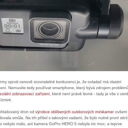
rmy oproti cenově srovnatelné konkurenci je, že ovladač má vlastní
zení. Nemusíte tedy používat smartphone, který bývá zdrojem problém
eciální zobrazovací zařízení
, které není právě levné - tady je vše v ceně
íznivé.
ohlašovaný dron od
výrobce oblíbených outdorových minikamer
ovšem
ovala smůla. Na trh přišel s takovými vadami, že bylo nutné první sérii
ho nebylo málo, ani kamera GoPro HERO 5 nebyla nic moc, a teprve