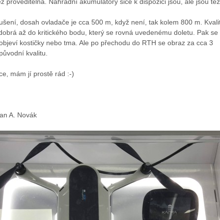
ež proveditelná. Náhradní akumulátory sice k dispozici jsou, ale jsou tě
rušení, dosah ovladače je cca 500 m, když není, tak kolem 800 m. Kvali
dobrá až do kritického bodu, který se rovná uvedenému doletu. Pak se
 objeví kostičky nebo tma. Ale po přechodu do RTH se obraz za cca 3
původní kvalitu.
hce, mám jí prostě rád :-)
Jan A. Novák