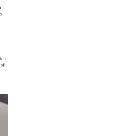
i
ho
ích
při