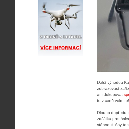
Další výhodou Ka
zobrazovací zaří
ani dokupovat
sp
to v ceně velmi př
Dlouho dopředu 
začátku pronásled
stáhnout. Aby to