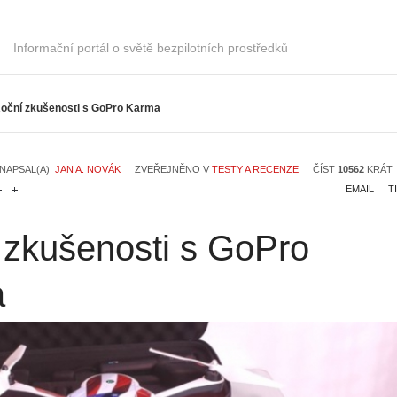
Informační portál o světě bezpilotních prostředků
oční zkušenosti s GoPro Karma
NAPSAL(A)
JAN A. NOVÁK
ZVEŘEJNĚNO V
TESTY A RECENZE
ČÍST
10562
KRÁT
EMAIL
T
 zkušenosti s GoPro
a