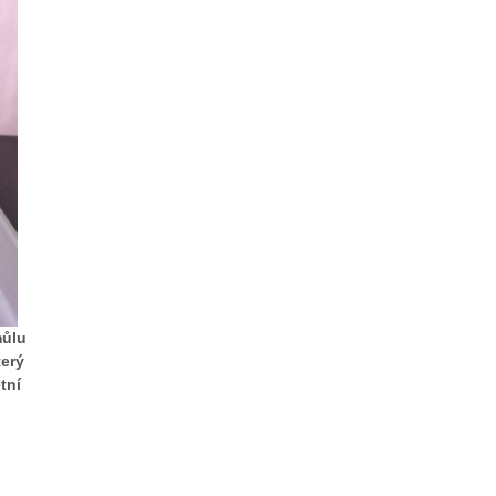
můlu
terý
tní