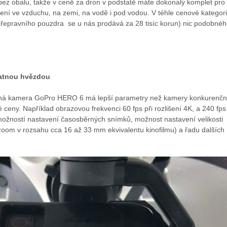
bez obalu, takže v ceně za dron v podstatě máte dokonalý komplet pro
ení ve vzduchu, na zemi, na vodě i pod vodou. V téhle cenové kategori
přepravního pouzdra se u nás prodává za 28 tisíc korun) nic podobné
atnou hvězdou
tná kamera GoPro HERO 6 má lepší parametry než kamery konkurenčn
 ceny. Například obrazovou frekvenci 60 fps při rozlišení 4K, a 240 fps 
 možností nastavení časosběrných snímků, možnost nastavení velikosti
 zoom v rozsahu cca 16 až 33 mm ekvivalentu kinofilmu) a řadu dalších