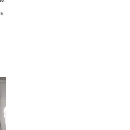
žké.
ta