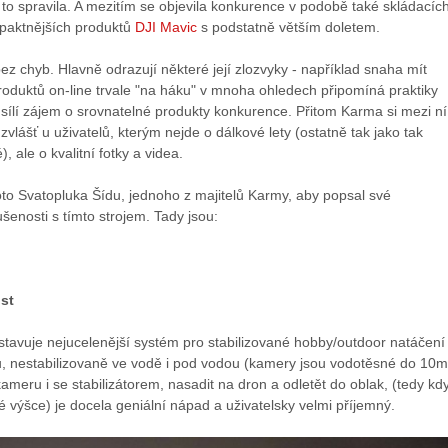
to spravila. A mezitím se objevila konkurence v podobě také skládacích
aktnějších produktů
DJI Mavic
s podstatně větším doletem.
ez chyb. Hlavně odrazují některé její zlozvyky - například snaha mít
roduktů on-line trvale "na háku" v mnoha ohledech připomíná praktiky
 sílí zájem o srovnatelné produkty konkurence. Přitom Karma si mezi ní
 zvlášť u uživatelů, kterým nejde o dálkové lety (ostatně tak jako tak
, ale o kvalitní fotky a videa.
oto Svatopluka Šídu, jednoho z majitelů Karmy, aby popsal své
šenosti s tímto strojem. Tady jsou:
st
stavuje nejucelenější systém pro stabilizované hobby/outdoor natáčení
u, nestabilizovaně ve vodě i pod vodou (kamery jsou vodotěsné do 10m
meru i se stabilizátorem, nasadit na dron a odletět do oblak, (tedy kd
 výšce) je docela geniální nápad a uživatelsky velmi příjemný.