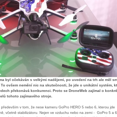
a byl očekáván s velkými nadějemi, po uvedení na trh ale měl s
 To ovšem nemění nic na skutečnosti, že jde o unikátní systém, k
edech překonává konkurenci. Proto se DroneWeb zajímal o konkré
elů tohoto zajímavého stroje.
í především v tom, že nese kameru GoPro HERO 5 nebo 6, kterou jde
ně, včetně stabilizátoru. Nejen ve vzduchu nebo na zemi - GoPro 5 a 6