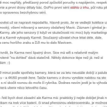
ě moc nepřály, předčasný porod způsobil poruchy s napájením, respek
ie a první drony dělaly bác. GoPro první sérii
stáhlo z trhu
, půl roku pi
lo opravenou bezchybnou sérii.
věst už se napravit nepodařilo, hlavně proto, že ve vedlejší kolébce u
ikmooký, všemi milovaný a senzory obdařený Mavic. Záznam i gimbal je 
 Karmy, ale jeho senzory (i když ve skutečnosti nic moc) byly marketing
té a Karmě vykopaly Karmě. Současný uživatel chce létat déle, dále,
 za cenu horšího zraku a DJI mu to dalo Mavicem.
 tvrdit, že Karma není špatný dron. Sice má wifi s relativně malým
olené "na dohled" dává statečně. Někdy dokonce lépe než já: než si
dám :-)
9 minut podle spotřeby kamery, která se za letu neustále dobíjí z palub
u - a 4K/60 prostě žere. Takže kameru z dronu vyndáte nabitou na sto
s ní skočit rovnou do moře či rybníka. Dodnes nevím jestli je to výhoda
terá ubere něco letového času.
řekl bych dost zásadní ale Karma má: prakticky ji nejde dobíjet jinak 
ěkam na trek více baterií, či snad přenosnou elektrocentrálu, je možnos