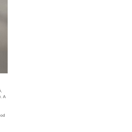
ů,
. A
 od