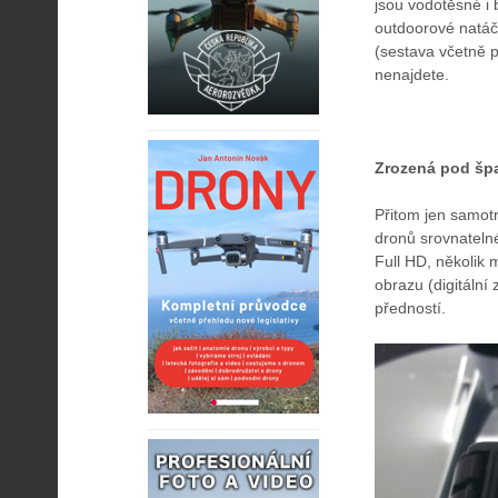
jsou vodotěsné i 
outdoorové natáč
(sestava včetně 
nenajdete.
Zrozená pod šp
Přitom jen samo
dronů srovnatelné
Full HD, několik
obrazu (digitální
předností.