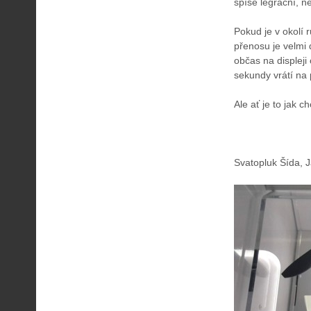
spíše legrační, n
Pokud je v okolí 
přenosu je velmi 
občas na displeji
sekundy vrátí na 
Ale ať je to jak c
Svatopluk Šída, 