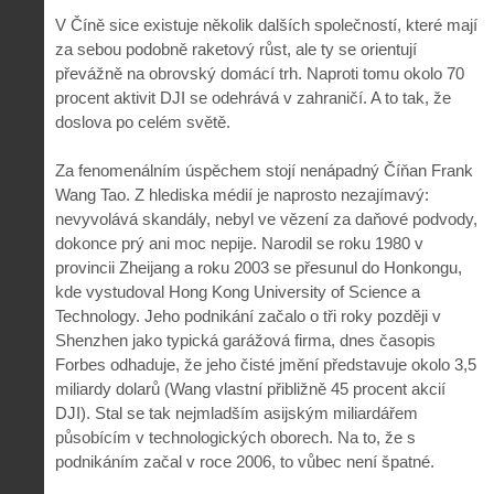
V Číně sice existuje několik dalších společností, které mají
za sebou podobně raketový růst, ale ty se orientují
převážně na obrovský domácí trh. Naproti tomu okolo 70
procent aktivit DJI se odehrává v zahraničí. A to tak, že
doslova po celém světě.
Za fenomenálním úspěchem stojí nenápadný Číňan Frank
Wang Tao. Z hlediska médií je naprosto nezajímavý:
nevyvolává skandály, nebyl ve vězení za daňové podvody,
dokonce prý ani moc nepije. Narodil se roku 1980 v
provincii Zheijang a roku 2003 se přesunul do Honkongu,
kde vystudoval Hong Kong University of Science a
Technology. Jeho podnikání začalo o tři roky později v
Shenzhen jako typická garážová firma, dnes časopis
Forbes odhaduje, že jeho čisté jmění představuje okolo 3,5
miliardy dolarů (Wang vlastní přibližně 45 procent akcií
DJI). Stal se tak nejmladším asijským miliardářem
působícím v technologických oborech. Na to, že s
podnikáním začal v roce 2006, to vůbec není špatné.