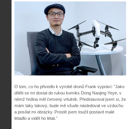
O tom, co ho přivedlo k výrobě dronů Frank vypráví: "Jako
dítěti se mi dostal do rukou komiks Dong Naojing Yeye, v
němž hrdina měl červený vrtulník. Představoval jsem si, že
mám taky takový, bude mě všude následovat ve vzduchu
a posílat mi obrázky. Prostě jsem toužil postavit malé
letadlo a vidět ho létat."