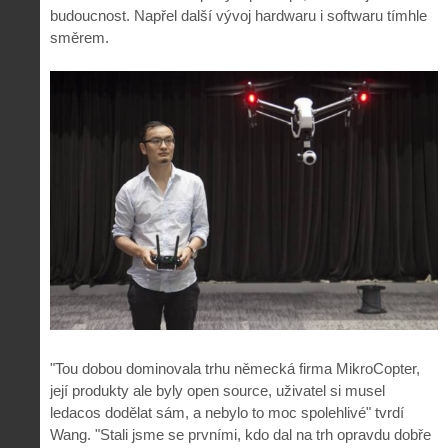
budoucnost. Napřel další vývoj hardwaru i softwaru tímhle
směrem.
"Tou dobou dominovala trhu německá firma MikroCopter,
její produkty ale byly open source, uživatel si musel
ledacos dodělat sám, a nebylo to moc spolehlivé" tvrdí
Wang. "Stali jsme se prvními, kdo dal na trh opravdu dobře