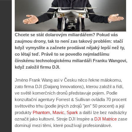
Chcete se stát dolarovým miliardářem? Pokud vás
zaujmou drony, tak to není zas takový problém: stačí
když vymyslíte a začnete prodávat nějaký lepší než ty,
co létají teď. Právě to se povedlo nejmladšímu
čínskému technologickému miliardáři Franku Wangovi,
když založil firmu DJI.
Jméno Frank Wang asi v Česku něco řekne málokomu,
zato firma DJI (Daijang Innovations), kterou založil a řídí,
ve světě komerčních dronů představuje pojem. Podle
konzultační agentury Forrest & Sullivan ovládla 70 procent
světového trhu (podle jiných zdrojů "jen" 50 procent) a její
produkty
Phantom
,
Mavic
,
Spark
a další lze bez nadsázky
označit jako kultovní. Stroje DJI Inspire a
DJI Matrice
zase
dominují mezi těmi, které používají profesionálové.