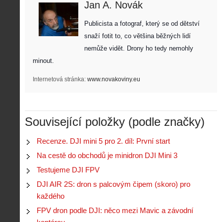
Jan A. Novák
Publicista a fotograf, který se od dětství 
snaží fotit to, co většina běžných lidí 
nemůže vidět. Drony ho tedy nemohly 
minout. 
Internetová stránka:
www.novakoviny.eu
Související položky (podle značky)
Recenze. DJI mini 5 pro 2. díl: První start
Z
h
Na cestě do obchodů je minidron DJI Mini 3
i
S
Testujeme DJI FPV
s
A
e
t
DJI AIR 2S: dron s palcovým čipem (skoro) pro
i
r
o
s
i
každého
r
V
á
i
FPV dron podle DJI: něco mezi Mavic a závodní
i
l
e