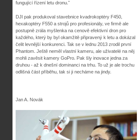
fungující řízení letu dronu."
DJI pak produkoval stavebnice kvadrokoptéry F450,
hexakoptéry F550 a strojů pro profesionály, ve firmě ale
postupně zrála myšlenka na cenově efektivní dron pro
každého, který by byl okamžitě připravený k letu a dokázal
čelit levnější konkurenci. Tak se v lednu 2013 zrodil první
Phantom. Ještě neměl vlastní kameru, ale uživatelé na něj
mohli zavěsit kamery GoPro. Pak šly inovace jedna za
druhou - až k dnešní dominanci na trhu. To už je ale trochu
odlišná část příběhu, tak si ji necháme na jindy.
Jan A. Novák