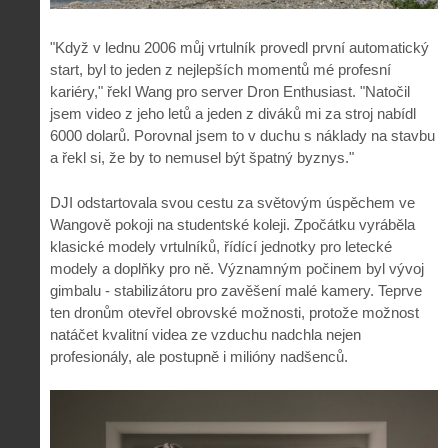
"Když v lednu 2006 můj vrtulník provedl první automatický
start, byl to jeden z nejlepších momentů mé profesní
kariéry," řekl Wang pro server Dron Enthusiast. "Natočil
jsem video z jeho letů a jeden z diváků mi za stroj nabídl
6000 dolarů. Porovnal jsem to v duchu s náklady na stavbu
a řekl si, že by to nemusel být špatný byznys."
DJI odstartovala svou cestu za světovým úspěchem ve
Wangově pokoji na studentské koleji. Zpočátku vyráběla
klasické modely vrtulníků, řídící jednotky pro letecké
modely a doplňky pro ně. Významným počinem byl vývoj
gimbalu - stabilizátoru pro zavěšení malé kamery. Teprve
ten dronům otevřel obrovské možnosti, protože možnost
natáčet kvalitní videa ze vzduchu nadchla nejen
profesionály, ale postupně i milióny nadšenců.