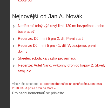
koptérou
e
:
d
w
Z
P
r
-
a
ř
o
p
č
Nejnovější od Jan A. Novák
e
n
o
í
d
ů
m
n
p
:
Nepřekročitelný výškový limit 120 m: bezpečnost nebo
o
á
i
1
buzerace?
c
m
s
.
n
e
Recenze. DJI mini 5 pro 2. díl: První start
y
N
í
s
p
e
Recenze DJI mini 5 pro - 1. díl: Vybalujeme, první
k
d
r
p
k
r
dojmy
o
r
a
o
l
á
Skeeter: robotická vážka pro armádu
ž
n
é
v
d
y
Recenze: Autel Nano, výkonný dron do kapsy 2. Skvělý
t
e
é
:
á
stroj, ale...
m
h
3
n
z
o
.
í
a
p
Z
Více z této kategorie:
« Program přednášek na plzeňském DronFestu
s
p
i
á
2018
NASA pošle dron na Mars »
d
o
l
k
Pro psaní komentářů se přihlašte
r
m
o
l
o
e
t
a
n
n
a
d
y
u