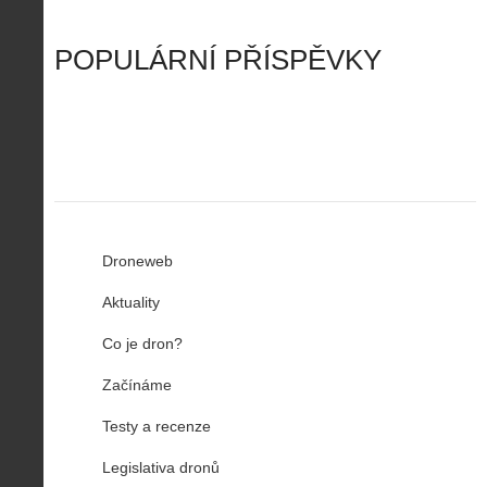
d
y
v
t
r
ř
Č
ý
o
í
POPULÁRNÍ PŘÍSPĚVKY
R
…
n
z
u
…
Droneweb
Aktuality
Co je dron?
Začínáme
Testy a recenze
Legislativa dronů