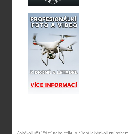
Jakékoli užití částí nebo celku a šíření jakýmkoli způsobem