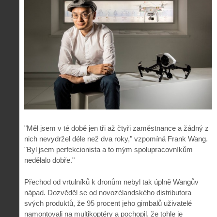
"Měl jsem v té době jen tři až čtyři zaměstnance a žádný z
nich nevydržel déle než dva roky," vzpomíná Frank Wang.
"Byl jsem perfekcionista a to mým spolupracovníkům
nedělalo dobře."
Přechod od vrtulníků k dronům nebyl tak úplně Wangův
nápad. Dozvěděl se od novozélandského distributora
svých produktů, že 95 procent jeho gimbalů uživatelé
namontovali na multikoptéry a pochopil, že tohle je