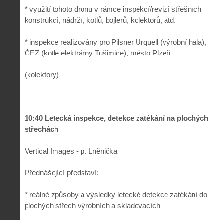
* využití tohoto dronu v rámce inspekcí/revizí střešních
konstrukcí, nádrží, kotlů, bojlerů, kolektorů, atd.
* inspekce realizovány pro Pilsner Urquell (výrobní hala),
ČEZ (kotle elektrárny Tušimice), město Plzeň
(kolektory)
10:40 Letecká inspekce, detekce zatékání na plochých
střechách
Vertical Images - p. Lněnička
Přednášející představí:
* reálné způsoby a výsledky letecké detekce zatékání do
plochých střech výrobních a skladovacích