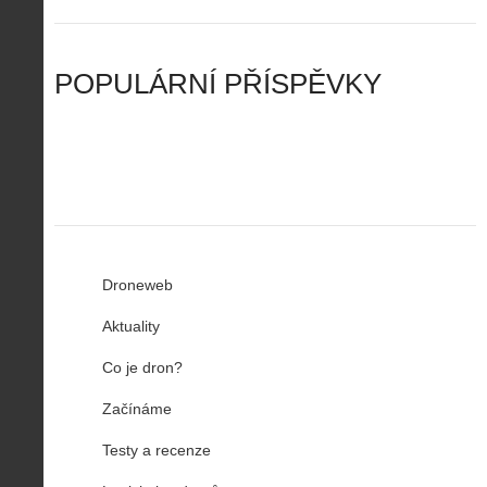
n
n
a
d
y
u
d
y
v
t
r
ř
Č
ý
o
í
POPULÁRNÍ PŘÍSPĚVKY
R
…
n
z
u
…
Droneweb
Aktuality
Co je dron?
Začínáme
Testy a recenze