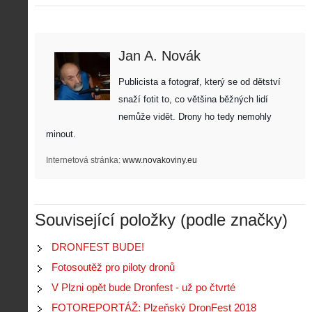
Jan A. Novák
Publicista a fotograf, který se od dětství 
snaží fotit to, co většina běžných lidí 
nemůže vidět. Drony ho tedy nemohly 
minout. 
Internetová stránka:
www.novakoviny.eu
Z
Související položky (podle značky)
h
i
DRONFEST BUDE!
S
s
A
e
Fotosoutěž pro piloty dronů
t
i
r
o
V Plzni opět bude Dronfest - už po čtvrté
s
i
r
V
á
FOTOREPORTÁŽ: Plzeňský DronFest 2018
i