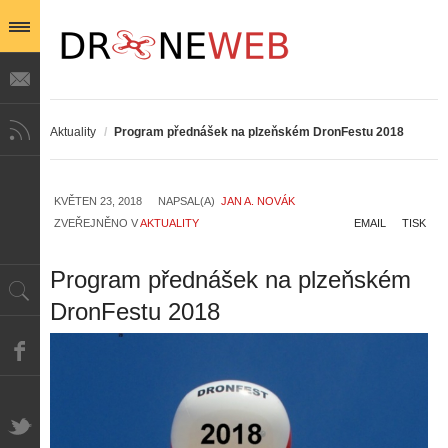
Aktuality
/
Program přednášek na plzeňském DronFestu 2018
KVĚTEN 23, 2018
NAPSAL(A)
JAN A. NOVÁK
ZVEŘEJNĚNO V
AKTUALITY
EMAIL
TISK
Program přednášek na plzeňském
DronFestu 2018