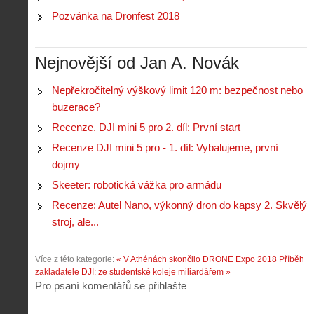
i
l
e
Pozvánka na Dronfest 2018
e
:
d
w
Z
P
r
-
a
ř
o
p
č
Nejnovější od Jan A. Novák
e
n
o
í
d
ů
m
n
p
:
Nepřekročitelný výškový limit 120 m: bezpečnost nebo
o
á
i
1
buzerace?
c
m
s
.
n
e
Recenze. DJI mini 5 pro 2. díl: První start
y
N
í
s
p
e
Recenze DJI mini 5 pro - 1. díl: Vybalujeme, první
k
d
r
p
k
r
dojmy
o
r
a
o
l
á
Skeeter: robotická vážka pro armádu
ž
n
é
v
d
y
Recenze: Autel Nano, výkonný dron do kapsy 2. Skvělý
t
e
é
:
á
stroj, ale...
m
h
3
n
z
o
.
í
a
p
Z
Více z této kategorie:
« V Athénách skončilo DRONE Expo 2018
Příběh
s
p
i
á
zakladatele DJI: ze studentské koleje miliardářem »
d
o
l
k
Pro psaní komentářů se přihlašte
r
m
o
l
o
e
t
a