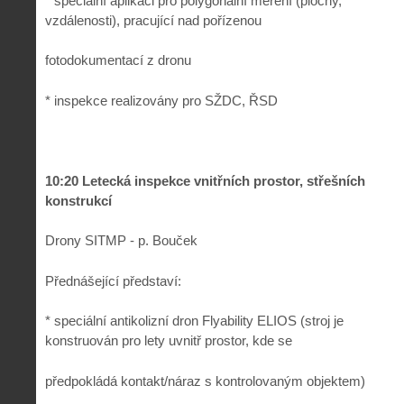
* speciální aplikaci pro polygonální měření (plochy,
vzdálenosti), pracující nad pořízenou
fotodokumentací z dronu
* inspekce realizovány pro SŽDC, ŘSD
10:20 Letecká inspekce vnitřních prostor, střešních
konstrukcí
Drony SITMP - p. Bouček
Přednášející představí:
* speciální antikolizní dron Flyability ELIOS (stroj je
konstruován pro lety uvnitř prostor, kde se
předpokládá kontakt/náraz s kontrolovaným objektem)