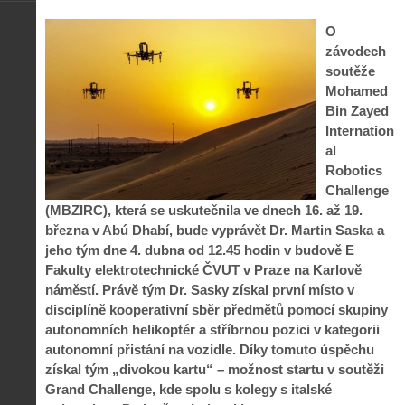
O
závodech
soutěže
Mohamed
Bin Zayed
Internation
al
Robotics
Challenge
(MBZIRC), která se uskutečnila ve dnech 16. až 19.
března v Abú Dhabí, bude vyprávět Dr. Martin Saska a
jeho tým dne 4. dubna od 12.45 hodin v budově E
Fakulty elektrotechnické ČVUT v Praze na Karlově
náměstí. Právě tým Dr. Sasky získal první místo v
disciplíně kooperativní sběr předmětů pomocí skupiny
autonomních helikoptér a stříbrnou pozici v kategorii
autonomní přistání na vozidle. Díky tomuto úspěchu
získal tým „divokou kartu“ – možnost startu v soutěži
Grand Challenge, kde spolu s kolegy s italské