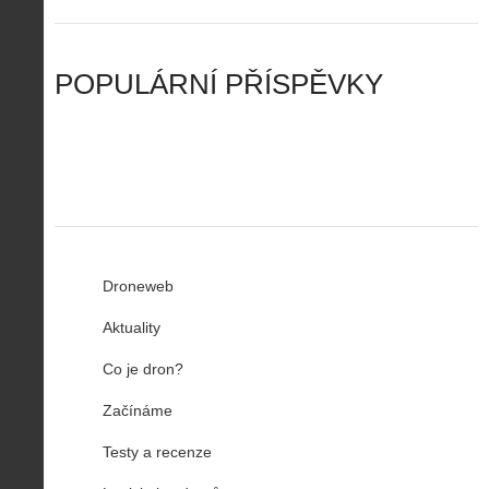
n
n
a
d
y
u
d
y
v
t
r
ř
Č
ý
o
í
POPULÁRNÍ PŘÍSPĚVKY
R
…
n
z
u
…
Droneweb
Aktuality
Co je dron?
Začínáme
Testy a recenze