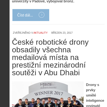
univerzity v Padově, vybojoval bronz.
Číst dál...
ZVEŘEJNĚNO V
AKTUALITY
BŘEZEN 23, 2017
České robotické drony
obsadily všechna
medailová místa na
prestižní mezinárodní
soutěži v Abu Dhabi
Z
h
i
Drony s
S
s
prvky
A
e
t
i
r
umělé
o
s
i
inteligence
r
V
á
i
vyvinuté