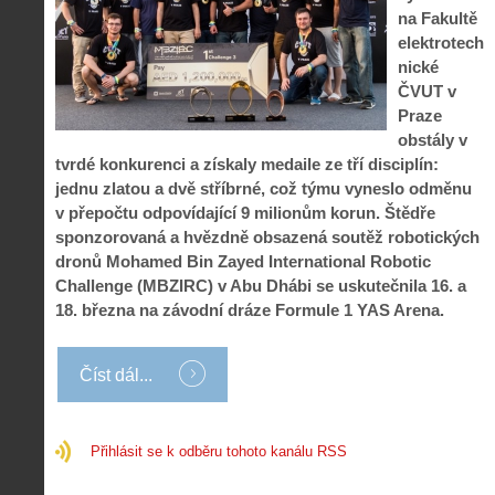
i
l
e
na Fakultě
e
:
d
elektrotech
w
Z
P
r
nické
-
a
ř
o
p
č
ČVUT v
e
n
o
í
Praze
d
ů
m
n
obstály v
p
:
o
á
i
1
tvrdé konkurenci a získaly medaile ze tří disciplín:
c
m
s
.
jednu zlatou a dvě stříbrné, což týmu vyneslo odměnu
n
e
y
N
v přepočtu odpovídající 9 milionům korun. Štědře
í
s
p
e
k
d
sponzorovaná a hvězdně obsazená soutěž robotických
r
p
k
r
dronů Mohamed Bin Zayed International Robotic
o
r
a
o
Challenge (MBZIRC) v Abu Dhábi se uskutečnila 16. a
l
á
ž
n
é
v
18. března na závodní dráze Formule 1 YAS Arena.
d
y
t
e
é
:
á
m
h
3
n
z
Číst dál...
o
.
í
a
p
Z
s
p
i
á
d
o
l
k
Přihlásit se k odběru tohoto kanálu RSS
r
m
o
l
o
e
t
a