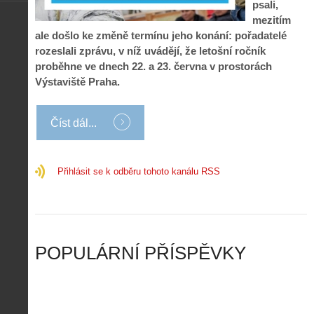
s
.
psali,
n
e
y
N
mezitím
í
s
p
e
k
d
ale došlo ke změně termínu jeho konání: pořadatelé
r
p
k
r
rozeslali zprávu, v níž uvádějí, že letošní ročník
o
r
a
o
proběhne ve dnech 22. a 23. června v prostorách
l
á
ž
n
é
v
Výstaviště Praha.
d
y
t
e
é
:
á
m
h
3
n
z
Číst dál...
o
.
í
a
p
Z
s
p
i
á
d
o
l
k
Přihlásit se k odběru tohoto kanálu RSS
r
m
o
l
o
e
t
a
n
n
a
d
y
u
d
y
v
t
r
ř
Č
ý
o
í
POPULÁRNÍ PŘÍSPĚVKY
R
…
n
z
u
…