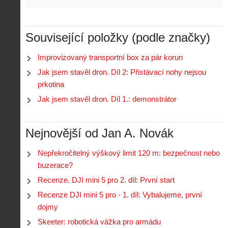
Z
h
Související položky (podle značky)
i
S
s
A
e
t
Improvizovaný transportní box za pár korun
i
r
o
s
i
Jak jsem stavěl dron. Díl 2: Přistávací nohy nejsou
r
V
á
prkotina
i
i
l
e
Jak jsem stavěl dron. Díl 1.: demonstrátor
e
:
d
w
Z
P
r
-
a
ř
o
p
č
Nejnovější od Jan A. Novák
e
n
o
í
d
ů
m
n
p
:
Nepřekročitelný výškový limit 120 m: bezpečnost nebo
o
á
i
1
buzerace?
c
m
s
.
n
e
Recenze. DJI mini 5 pro 2. díl: První start
y
N
í
s
p
e
Recenze DJI mini 5 pro - 1. díl: Vybalujeme, první
k
d
r
p
k
r
dojmy
o
r
a
o
l
á
Skeeter: robotická vážka pro armádu
ž
n