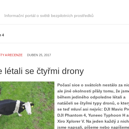
Informační portál o světě bezpilotních prostředků
m 4
TY A RECENZE
DUBEN 25, 2017
 létali se čtyřmi drony
Počasí sice o svátcích nestálo za ni
ale jiné okolnosti přály tomu, že jsm
Z
během jediného odpoledne létali a
h
natáčeli se čtyřmi typy dronů, o kte
S
i
se teď mluví asi nejvíc: DJI Mavic Pr
e
s
DJI Phantom 4, Yuneec Typhoon H a
r
t
Xiro Xplorer V. Na jeden každý z nich
i
o
jsme napsali, píšeme nebo napíšem