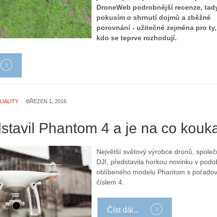
á
r
DroneWeb podrobnější recenze, tad
l
i
pokusím o shrnutí dojmů a zběžné
:
e
porovnání - užitečné zejména pro ty,
Z
d
kdo se teprve rozhodují.
a
r
č
o
í
n
n
ů
á
:
m
1
UALITY
BŘEZEN 1, 2016
e
.
s
N
stavil Phantom 4 a je na co kouk
d
e
r
p
o
r
Největší světový výrobce dronů, společ
n
á
DJI, představila horkou novinku v podo
y
v
oblíbeného modelu Phantom s pořado
:
e
číslem 4.
3
m
.
z
Z
a
Číst dál...