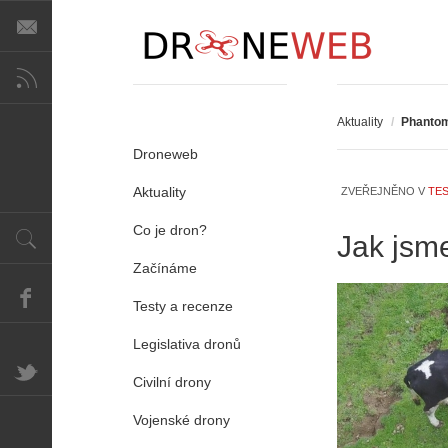
Aktuality
/
Phanto
Droneweb
Aktuality
ZVEŘEJNĚNO V
TES
Co je dron?
Jak jsme
Začínáme
Testy a recenze
Legislativa dronů
Civilní drony
A
i
Vojenské drony
s