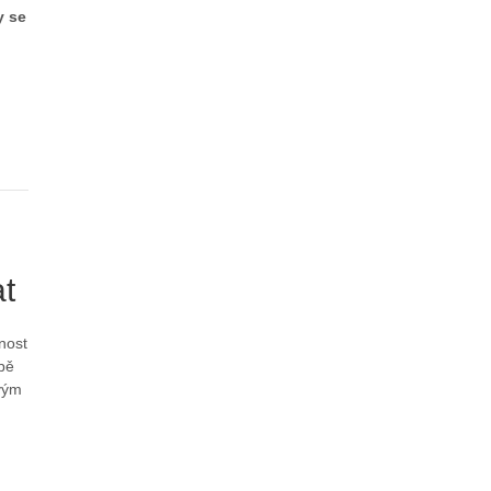
y se
at
nost
bě
vým