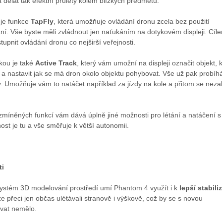
 dělat tak efektní průlety kolem blízkých předmětů.
 je funkce
TapFly
, která umožňuje ovládání dronu zcela bez použití
ní. Vše byste měli zvládnout jen naťukáním na dotykovém displeji. Cíle
upnit ovládání dronu co nejširší veřejnosti.
kou je také
Active Track
, který vám umožní na displeji označit objekt, 
 a nastavit jak se má dron okolo objektu pohybovat. Vše už pak probíh
. Umožňuje vám to natáčet například za jízdy na kole a přitom se neza
míněných funkcí vám dává úplně jiné možnosti pro létání a natáčení s
st je tu a vše směřuje k větší autonomii.
ti
ystém 3D modelování prostředí umí Phantom 4 využít i k
lepší stabili
rze přeci jen občas ulétávali stranově i výškově, což by se s novou
ávat nemělo.