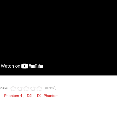
ložku
(0 hlasů)
Phantom 4
DJI
DJI Phantom