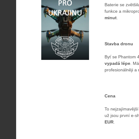
Baterie se zvětš
funkce a mikropro
minut
.
Stavba dronu
Byť se Phantom 4
vypadá lépe
. Má
profesionálněji a 
Cena
To nejzajímavějš
už jsou první e-s
EUR
.