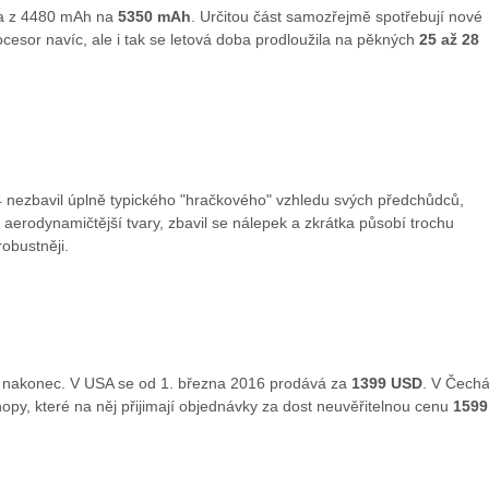
ila z 4480 mAh na
5350 mAh
. Určitou část samozřejmě spotřebují nové
cesor navíc, ale i tak se letová doba prodloužila na pěkných
25 až 28
 nezbavil úplně typického "hračkového" vzhledu svých předchůdců,
 aerodynamičtější tvary, zbavil se nálepek a zkrátka působí trochu
robustněji.
í nakonec. V USA se od 1. března 2016 prodává za
1399 USD
. V Čech
hopy, které na něj přijimají objednávky za dost neuvěřitelnou cenu
1599