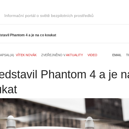
Informační portál o světě bezpilotních prostředků
stavil Phantom 4 a je na co koukat
APSAL(A)
VÍTEK NOVÁK
ZVEŘEJNĚNO V
AKTUALITY
VIDEO
EMAIL
T
edstavil Phantom 4 a je n
ukat