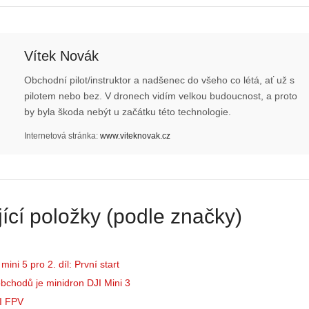
Vítek Novák
Obchodní pilot/instruktor a nadšenec do všeho co létá, ať už s
pilotem nebo bez. V dronech vidím velkou budoucnost, a proto
by byla škoda nebýt u začátku této technologie.
Internetová stránka:
www.viteknovak.cz
Z
h
S
i
e
s
r
t
ící položky (podle značky)
i
o
á
r
l
i
:
ini 5 pro 2. díl: První start
e
Z
d
bchodů je minidron DJI Mini 3
a
r
I FPV
č