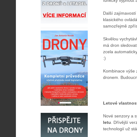
funkcky vypnout a
Další zajímavostí
klasického ovládá
samozřejmě zpříst
Skvělou vychytáv
má dron sledovat
zcela automaticky
:)
Kombinace výše z
dronem. Budoucno
Letové vlastnos
Nové senzory a s
letu
. Dřívější ve
technologií už st