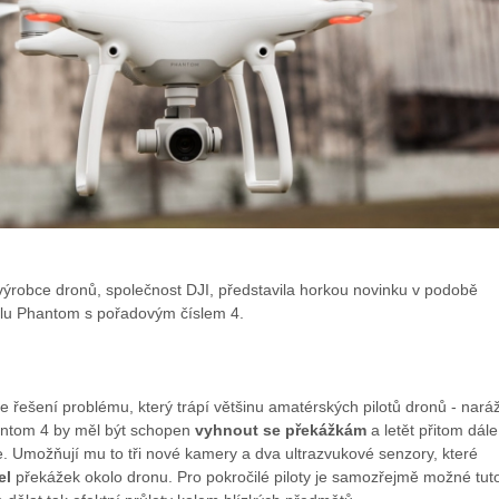
výrobce dronů, společnost DJI, představila horkou novinku v podobě
lu Phantom s pořadovým číslem 4.
je řešení problému, který trápí většinu amatérských pilotů dronů - nará
antom 4 by měl být schopen
vyhnout se překážkám
a letět přitom dál
. Umožňují mu to tři nové kamery a dva ultrazvukové senzory, které
el
překážek okolo dronu. Pro pokročilé piloty je samozřejmě možné tut