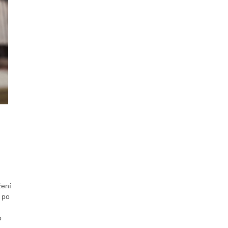
žení
e po
o