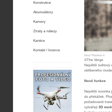
Konstrukce
Akumulátory
Kamery
Ztráty a nálezy
Kariéra
Kontakt / Inzerce
Nový Phantom 4
©The Verge
Největší světový 
oblíbeného mode
Nové funkce
Největší novinka 
do překážek. Ph
požadované trase
vytvářejí
3D mod