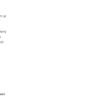
m je
který
á
bít
zaci