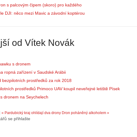
o
ron s palcovým čipem (skoro) pro každého
í
n
n
ů
le DJI: něco mezi Mavic a závodní koptérou
á
:
m
1
e
.
s
N
jší od Vítek Novák
d
e
r
p
o
r
n
á
hawku s dronem
y
v
a ropná zařízení v Saudské Arábii
:
e
bezpilotních prostředků za rok 2018
3
m
lotních prostředků Primoco UAV koupil neveřejné letiště Písek
.
z
Z
a
í s dronem na Seychelech
á
p
k
o
:
« Pardubický kraj ohlídají dva drony
Dron poháněný alkoholem »
l
m
ářů se přihlašte
a
e
d
n
y
u