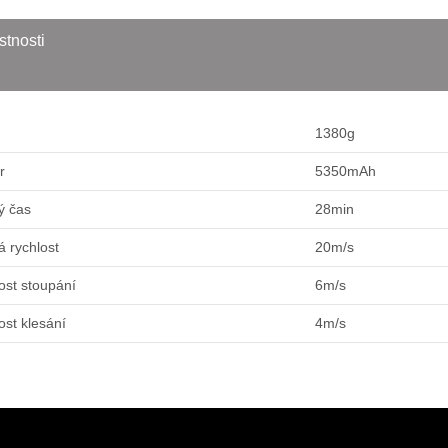
stnosti
1380g
or
5350mAh
vý čas
28min
á rychlost
20m/s
ost stoupání
6m/s
ost klesání
4m/s