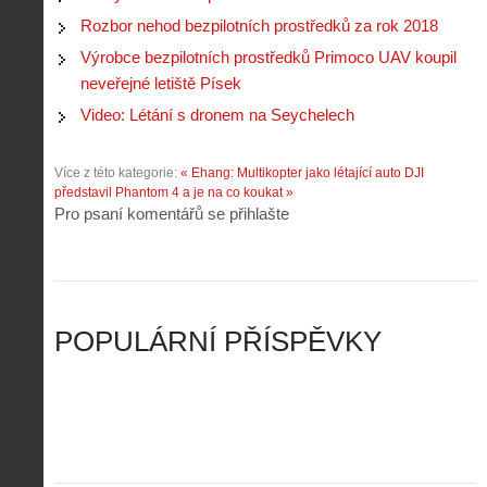
k
d
r
p
k
r
Rozbor nehod bezpilotních prostředků za rok 2018
o
r
a
o
l
á
Výrobce bezpilotních prostředků Primoco UAV koupil
ž
n
é
v
neveřejné letiště Písek
d
y
t
e
é
:
á
Video: Létání s dronem na Seychelech
m
h
3
n
z
o
.
í
a
p
Z
Více z této kategorie:
« Ehang: Multikopter jako létající auto
DJI
s
p
i
á
představil Phantom 4 a je na co koukat »
d
o
l
k
Pro psaní komentářů se přihlašte
r
m
o
l
o
e
t
a
n
n
a
d
y
u
d
y
v
t
r
ř
Č
ý
o
í
POPULÁRNÍ PŘÍSPĚVKY
R
…
n
z
u
…