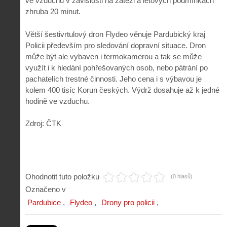
ve vzduchu v závislosti na zátěži a letových podmínkách
zhruba 20 minut.
Větší šestivrtulový dron Flydeo věnuje Pardubický kraj
Policii především pro sledování dopravní situace. Dron
může být ale vybaven i termokamerou a tak se může
využít i k hledání pohřešovaných osob, nebo pátrání po
pachatelích trestné činnosti. Jeho cena i s výbavou je
kolem 400 tisíc Korun českých. Výdrž dosahuje až k jedné
hodině ve vzduchu.
Zdroj: ČTK
Ohodnotit tuto položku
(0 hlasů)
Označeno v
Pardubice
Flydeo
Drony pro policii