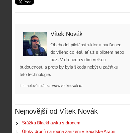
Z
Vítek Novák
h
i
S
Obchodní pilot/instruktor a nadšenec
s
A
e
t
do všeho co létá, ať už s pilotem nebo
i
r
o
bez. V dronech vidím velkou
s
i
r
V
á
budoucnost, a proto by byla škoda nebýt u začátku
i
i
l
e
této technologie.
e
:
d
w
Z
P
r
Internetová stránka:
www.viteknovak.cz
-
a
ř
o
p
č
e
n
o
í
d
ů
m
n
p
:
Nejnovější od Vítek Novák
o
á
i
1
c
m
s
.
n
e
Srážka Blackhawku s dronem
y
N
í
s
p
e
Útoky dronů na ropná zařízení v Saudské Arábii