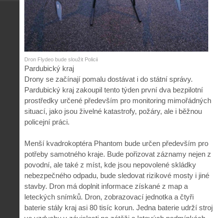
Dron Flydeo bude sloužit Policii
Pardubický kraj
Drony se začínají pomalu dostávat i do státní správy.
Pardubický kraj zakoupil tento týden první dva bezpilotní
prostředky určené především pro monitoring mimořádných
situací, jako jsou živelné katastrofy, požáry, ale i běžnou
policejní práci.
Menší kvadrokoptéra Phantom bude určen především pro
potřeby samotného kraje. Bude pořizovat záznamy nejen z
povodní, ale také z míst, kde jsou nepovolené skládky
nebezpečného odpadu, bude sledovat rizikové mosty i jiné
stavby. Dron má doplnit informace získané z map a
leteckých snímků. Dron, zobrazovací jednotka a čtyři
baterie stály kraj asi 80 tisíc korun. Jedna baterie udrží stroj