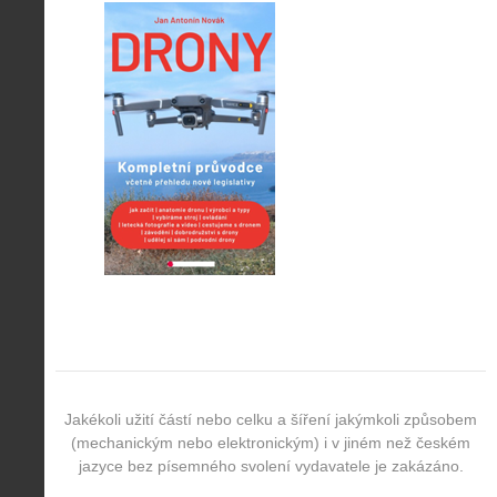
Jakékoli užití částí nebo celku a šíření jakýmkoli způsobem
(mechanickým nebo elektronickým) i v jiném než českém
jazyce bez písemného svolení vydavatele je zakázáno.