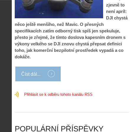
e
n
o
í
zjevně to
d
ů
m
n
není apríl:
p
:
o
á
i
1
DJI chystá
c
m
s
.
něco ještě menšího, než Mavic. O přesných
n
e
y
N
specifikacích zatím odborný tisk spíš jen spekuluje,
í
s
p
e
k
d
přesto je zřejmé, že tímto doslova kapesním dronem s
r
p
k
r
výkony velkého se DJI znovu chystá přepsat definici
o
r
a
o
toho, jak komerční bezpilotní prostředek vypadá a co
l
á
ž
n
é
v
dokáže.
d
y
t
e
é
:
á
m
h
3
n
z
Číst dál...
o
.
í
a
p
Z
s
p
i
á
d
o
l
k
Přihlásit se k odběru tohoto kanálu RSS
r
m
o
l
o
e
t
a
n
n
a
d
y
u
d
y
v
t
r
ř
Č
ý
o
í
POPULÁRNÍ PŘÍSPĚVKY
R
…