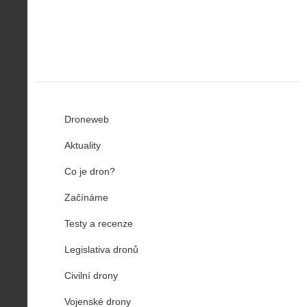
n
z
u
…
Droneweb
Aktuality
Co je dron?
Začínáme
Testy a recenze
Legislativa dronů
Civilní drony
Vojenské drony