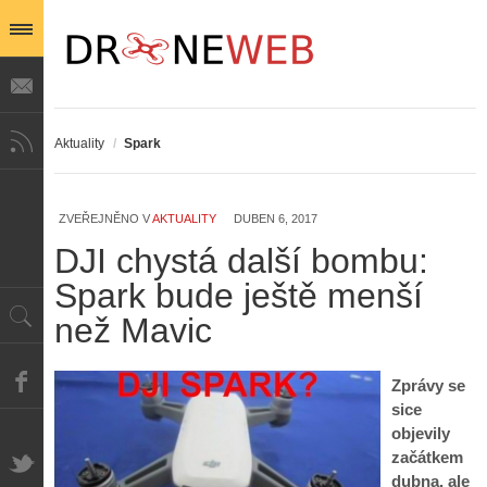
Aktuality
/
Spark
ZVEŘEJNĚNO V
AKTUALITY
DUBEN 6, 2017
Z
DJI chystá další bombu:
h
i
Spark bude ještě menší
S
s
A
e
než Mavic
t
i
r
o
s
i
r
V
á
i
Zprávy se
i
l
e
sice
e
:
d
objevily
w
Z
P
r
začátkem
-
a
ř
o
p
č
dubna, ale