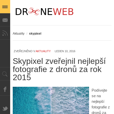
Aktuality
/
skypixel
Z
h
ZVEŘEJNĚNO V
AKTUALITY
LEDEN 10, 2016
i
S
Skypixel zveřejnil nejlepší
s
A
e
t
fotografie z dronů za rok
i
r
o
s
i
r
2015
V
á
i
i
l
e
e
:
d
Podívejte
w
Z
P
r
se na
-
a
ř
o
p
č
nejlepší
e
n
o
í
fotografie z
d
ů
m
n
dronů za
p
: