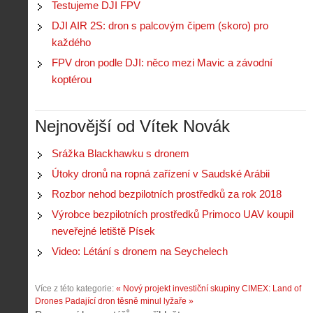
Testujeme DJI FPV
s
i
r
V
á
DJI AIR 2S: dron s palcovým čipem (skoro) pro
i
i
l
e
každého
e
:
d
w
Z
FPV dron podle DJI: něco mezi Mavic a závodní
P
r
-
a
ř
o
koptérou
p
č
e
n
o
í
d
ů
m
n
p
:
Nejnovější od Vítek Novák
o
á
i
1
c
m
s
.
n
e
Srážka Blackhawku s dronem
y
N
í
s
p
e
Útoky dronů na ropná zařízení v Saudské Arábii
k
d
r
p
k
r
Rozbor nehod bezpilotních prostředků za rok 2018
o
r
a
o
l
á
Výrobce bezpilotních prostředků Primoco UAV koupil
ž
n
é
v
neveřejné letiště Písek
d
y
t
e
é
:
á
Video: Létání s dronem na Seychelech
m
h
3
n
z
o
.
í
a
p
Z
Více z této kategorie:
« Nový projekt investiční skupiny CIMEX: Land of
s
p
i
á
Drones
Padající dron těsně minul lyžaře »
d
o
l
k