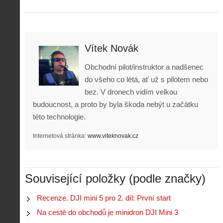
Vítek Novák
Obchodní pilot/instruktor a nadšenec
do všeho co létá, ať už s pilotem nebo
bez. V dronech vidím velkou
budoucnost, a proto by byla škoda nebýt u začátku
této technologie.
Internetová stránka:
www.viteknovak.cz
Z
Související položky (podle značky)
h
i
Recenze. DJI mini 5 pro 2. díl: První start
S
s
A
e
Na cestě do obchodů je minidron DJI Mini 3
t
i
r
o