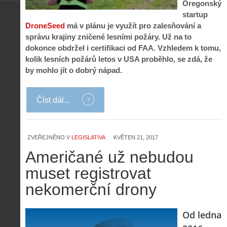
Oregonský
startup
DroneSeed
má v plánu je využít pro zalesňování a
správu krajiny zničené lesními požáry. Už na to
dokonce obdržel i certifikaci od FAA. Vzhledem k tomu,
kolik lesních požárů letos v USA proběhlo, se zdá, že
by mohlo jít o dobrý nápad.
Číst dál...
ZVEŘEJNĚNO V
LEGISLATIVA
KVĚTEN 21, 2017
Američané už nebudou
muset registrovat
nekomerční drony
Od ledna