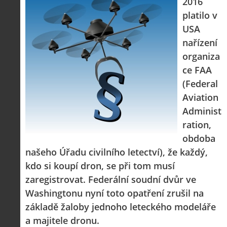
2016
Z
platilo v
h
i
USA
S
s
nařízení
A
e
t
i
r
organiza
o
s
i
r
ce FAA
V
á
i
i
l
(Federal
e
e
:
d
Aviation
w
Z
P
r
Administ
-
a
ř
o
p
č
ration,
e
n
o
í
d
ů
obdoba
m
n
p
:
o
á
našeho Úřadu civilního letectví), že každý,
i
1
c
m
s
.
kdo si koupí dron, se při tom musí
n
e
y
N
í
s
zaregistrovat. Federální soudní dvůr ve
p
e
k
d
r
p
Washingtonu nyní toto opatření zrušil na
k
r
o
r
základě žaloby jednoho leteckého modeláře
a
o
l
á
ž
n
a majitele dronu.
é
v
d
y