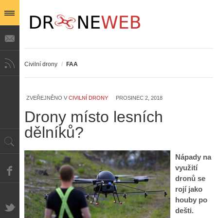
Civilní drony
/
FAA
ZVEŘEJNĚNO V
CIVILNÍ DRONY
PROSINEC 2, 2018
Drony místo lesních
dělníků?
Nápady na
využití
dronů se
rojí jako
houby po
dešti.