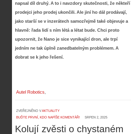
napsal díl druhý. A to i navzdory skutečnosti, že někteří
prodejci jeho prodej ukončili. Ale jiní ho dál prodávají,
jako starší se v inzerátech samozřejmě také objevuje a
hlavně: řada lidí s ním létá a létat bude. Chci proto
upozornit, že Nano je sice vynikající dron, ale trpí
jedním ne tak úplně zanedbatelným problémem. A
dobrat se k jeho řešení.
Autel Robotics
ZVEŘEJNĚNO V
AKTUALITY
BUĎTE PRVNÍ, KDO NAPÍŠE KOMENTÁŘ!
SRPEN 2, 2025
Kolují zvěsti o chystaném