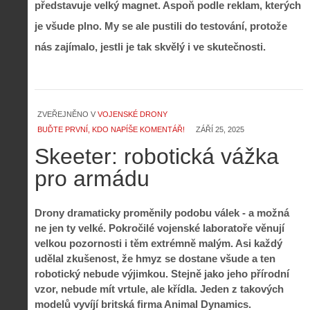
představuje velký magnet. Aspoň podle reklam, kterých
je všude plno. My se ale pustili do testování, protože
nás zajímalo, jestli je tak skvělý i ve skutečnosti.
ZVEŘEJNĚNO V
VOJENSKÉ DRONY
BUĎTE PRVNÍ, KDO NAPÍŠE KOMENTÁŘ!
ZÁŘÍ 25, 2025
Skeeter: robotická vážka
pro armádu
Drony dramaticky proměnily podobu válek - a možná
ne jen ty velké. Pokročilé vojenské laboratoře věnují
velkou pozornosti i těm extrémně malým. Asi každý
udělal zkušenost, že hmyz se dostane všude a ten
robotický nebude výjimkou. Stejně jako jeho přírodní
vzor, nebude mít vrtule, ale křídla. Jeden z takových
modelů vyvíjí britská firma Animal Dynamics.