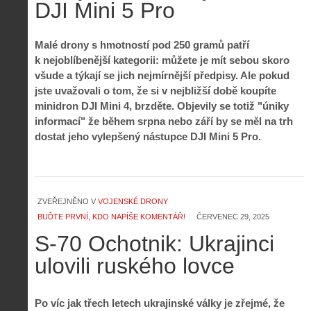
DJI Mini 5 Pro
Malé drony s hmotností pod 250 gramů patří
k nejoblíbenější kategorii: můžete je mít sebou skoro
všude a týkají se jich nejmírnější předpisy. Ale pokud
jste uvažovali o tom, že si v nejbližší době koupíte
minidron DJI Mini 4, brzděte. Objevily se totiž "úniky
informací" že během srpna nebo září by se měl na trh
dostat jeho vylepšený nástupce DJI Mini 5 Pro
.
ZVEŘEJNĚNO V
VOJENSKÉ DRONY
BUĎTE PRVNÍ, KDO NAPÍŠE KOMENTÁŘ!
ČERVENEC 29, 2025
S-70 Ochotnik: Ukrajinci
ulovili ruského lovce
Po víc jak třech letech ukrajinské války je zřejmé, že