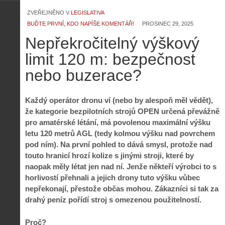
ZVEŘEJNĚNO V
LEGISLATIVA
BUĎTE PRVNÍ, KDO NAPÍŠE KOMENTÁŘ!
PROSINEC 29, 2025
Nepřekročitelný výškový
limit 120 m: bezpečnost
nebo buzerace?
Každý operátor dronu ví (nebo by alespoň měl vědět),
že kategorie bezpilotních strojů OPEN určená převážně
pro amatérské létání, má povolenou maximální výšku
letu 120 metrů AGL (tedy kolmou výšku nad povrchem
pod ním). Na první pohled to dává smysl, protože nad
touto hranicí hrozí kolize s jinými stroji, které by
naopak měly létat jen nad ní. Jenže někteří výrobci to s
horlivostí přehnali a jejich drony tuto výšku vůbec
nepřekonají, přestože občas mohou. Zákazníci si tak za
drahý peníz pořídí stroj s omezenou použitelností.
Proč?