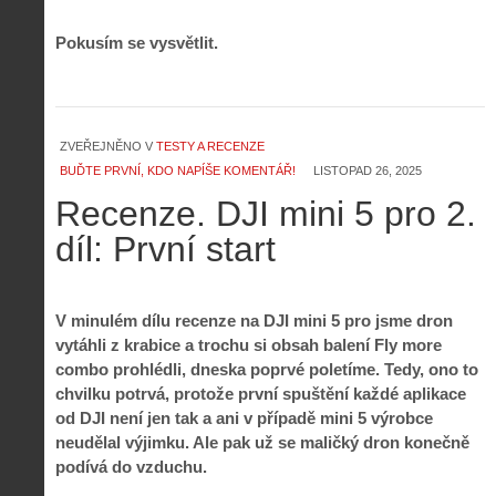
Pokusím se vysvětlit.
ZVEŘEJNĚNO V
TESTY A RECENZE
BUĎTE PRVNÍ, KDO NAPÍŠE KOMENTÁŘ!
LISTOPAD 26, 2025
Recenze. DJI mini 5 pro 2.
díl: První start
V minulém dílu recenze na DJI mini 5 pro jsme dron
vytáhli z krabice a trochu si obsah balení Fly more
combo prohlédli, dneska poprvé poletíme. Tedy, ono to
chvilku potrvá, protože první spuštění každé aplikace
od DJI není jen tak a ani v případě mini 5 výrobce
neudělal výjimku. Ale pak už se maličký dron konečně
podívá do vzduchu.