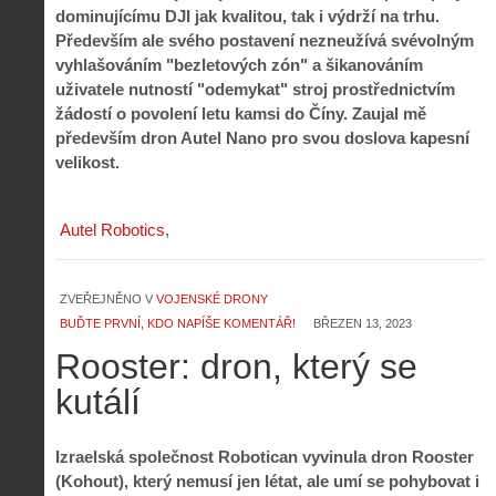
dominujícímu DJI jak kvalitou, tak i výdrží na trhu.
Především ale svého postavení nezneužívá svévolným
vyhlašováním "bezletových zón" a šikanováním
uživatele nutností "odemykat" stroj prostřednictvím
žádostí o povolení letu kamsi do Číny. Zaujal mě
především dron Autel Nano pro svou doslova kapesní
velikost.
Autel Robotics
ZVEŘEJNĚNO V
VOJENSKÉ DRONY
BUĎTE PRVNÍ, KDO NAPÍŠE KOMENTÁŘ!
BŘEZEN 13, 2023
Rooster: dron, který se
kutálí
Izraelská společnost Robotican vyvinula dron Rooster
(Kohout), který nemusí jen létat, ale umí se pohybovat i