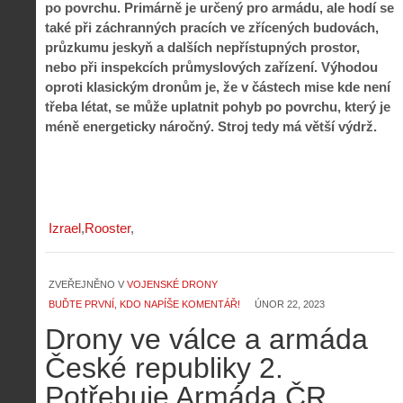
po povrchu. Primárně je určený pro armádu, ale hodí se
také při záchranných pracích ve zřícených budovách,
průzkumu jeskyň a dalších nepřístupných prostor,
nebo při inspekcích průmyslových zařízení. Výhodou
oproti klasickým dronům je, že v částech mise kde není
třeba létat, se může uplatnit pohyb po povrchu, který je
méně energeticky náročný. Stroj tedy má větší výdrž.
Izrael
Rooster
ZVEŘEJNĚNO V
VOJENSKÉ DRONY
BUĎTE PRVNÍ, KDO NAPÍŠE KOMENTÁŘ!
ÚNOR 22, 2023
Z
Drony ve válce a armáda
h
i
České republiky 2.
S
s
A
e
t
Potřebuje Armáda ČR
i
r