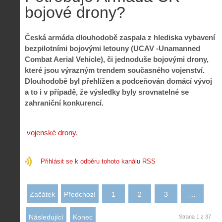
o
s
i
bojové drony?
r
V
á
i
i
l
e
e
:
Česká armáda dlouhodobě zaspala z hlediska vybavení
d
w
Z
P
r
bezpilotními bojovými letouny (UCAV -Unamanned
-
a
ř
o
Combat Aerial Vehicle), či jednoduše bojovými drony,
p
č
e
n
které jsou výrazným trendem současného vojenství.
o
í
d
ů
Dlouhodobě byl přehlížen a podceňován domácí vývoj
m
n
p
:
o
á
a to i v případě, že výsledky byly srovnatelné se
i
1
c
m
zahraniční konkurencí.
s
.
n
e
y
N
í
s
p
e
k
d
r
p
vojenské drony
k
r
o
r
a
o
l
á
ž
n
é
v
Přihlásit se k odběru tohoto kanálu RSS
d
y
t
e
é
:
á
m
h
3
n
z
o
.
Začátek
Předchozí
1
2
3
…
í
a
p
Z
s
p
i
á
d
o
Následující
Konec
Strana 1 z 37