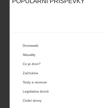
POPULÁRNÍ PŘÍSPĚVKY
R
…
n
z
u
…
Droneweb
Aktuality
Co je dron?
Začínáme
Testy a recenze
Legislativa dronů
Civilní drony