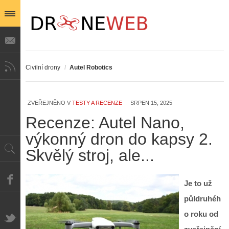
Civilní drony
/
Autel Robotics
ZVEŘEJNĚNO V
TESTY A RECENZE
SRPEN 15, 2025
Recenze: Autel Nano,
výkonný dron do kapsy 2.
Skvělý stroj, ale...
Je to už
půldruhéh
o roku od