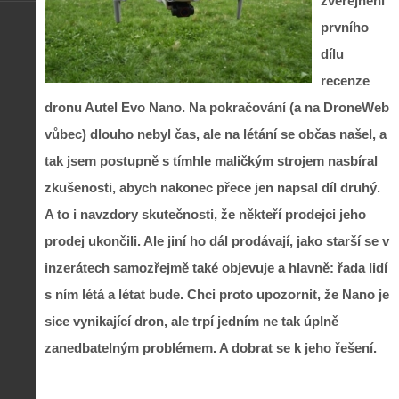
zveřejnění
prvního
dílu
recenze
dronu Autel Evo Nano. Na pokračování (a na DroneWeb
vůbec) dlouho nebyl čas, ale na létání se občas našel, a
tak jsem postupně s tímhle maličkým strojem nasbíral
zkušenosti, abych nakonec přece jen napsal díl druhý.
A to i navzdory skutečnosti, že někteří prodejci jeho
prodej ukončili. Ale jiní ho dál prodávají, jako starší se v
inzerátech samozřejmě také objevuje a hlavně: řada lidí
s ním létá a létat bude. Chci proto upozornit, že Nano je
sice vynikající dron, ale trpí jedním ne tak úplně
zanedbatelným problémem. A dobrat se k jeho řešení.