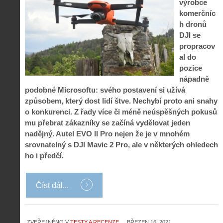
výrobce
komerčníc
h dronů
DJI se
propracov
al do
pozice
nápadně
podobné Microsoftu: svého postavení si užívá
způsobem, který dost lidí štve. Nechybí proto ani snahy
o konkurenci. Z řady více či méně neúspěšných pokusů
mu přebrat zákazníky se začíná vydělovat jeden
nadějný. Autel EVO II Pro nejen že je v mnohém
srovnatelný s DJI Mavic 2 Pro, ale v některých ohledech
ho i předčí.
Číst dál...
ZVEŘEJNĚNO V
TESTY A RECENZE
BŘEZEN 16, 2021