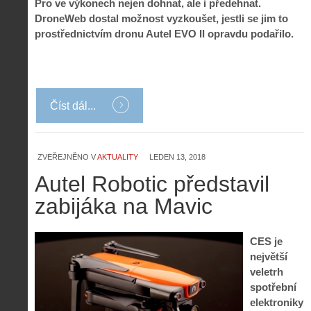
Pro ve výkonech nejen dohnat, ale i předehnat.
DroneWeb dostal možnost vyzkoušet, jestli se jim to
prostřednictvím dronu Autel EVO II opravdu podařilo.
Číst dál...
ZVEŘEJNĚNO V
AKTUALITY
LEDEN 13, 2018
Z
h
Autel Robotic představil
i
S
zabijáka na Mavic
s
A
e
t
i
r
o
s
i
CES je
r
V
á
i
největší
i
l
e
veletrh
e
:
d
spotřební
w
Z
P
r
elektroniky
-
a
ř
o