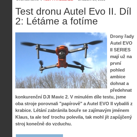
Test dronu Autel Evo II. Díl
2: Létáme a fotíme
Drony řady
Autel EVO
II SERIES
mají už na
první
pohled
ambice
dohnat a
předehnat
konkurenční DJI Mavic 2. V minulém díle testu, jsme
oba stroje porovnali "papírově" a Autel EVO II vybalili z
krabice. Létání zabránila bouře se zajímavým jménem
Klaus, ta ale teď trochu polevila, tak mohl jít zapůjčený
stroj konečně do vzduchu.