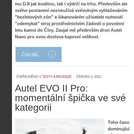
mu DJI jak kvalitou, tak i výdrží na trhu. Především ale
svého postavení nezneužívá svévolným vyhlašováním
"bezletových zón" a šikanováním uživatele nutností
"odemykat" stroj prostřednictvím žádostí o povolení
letu kamsi do Číny. Zaujal mě především dron Autel
Nano pro svou doslova kapesní velikost.
Číst dál...
ZVEŘEJNĚNO V
TESTY A RECENZE
ČERVEN 3, 2021
Autel EVO II Pro:
momentální špička ve své
kategorii
Toho času
dominující