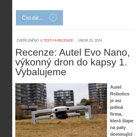
Číst dál...
ZVEŘEJNĚNO V
TESTY A RECENZE
ÚNOR 23, 2024
Recenze: Autel Evo Nano,
výkonný dron do kapsy 1.
Vybalujeme
Autel
Robotics
je asi
jediná
firma,
která šlape
na paty
dominující