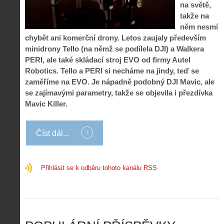
p
č
na světě,
e
n
o
í
takže na
d
ů
m
n
něm nesmí
p
:
o
á
i
1
chybět ani komerční drony. Letos zaujaly především
c
m
s
.
minidrony Tello (na němž se podílela DJI) a Walkera
n
e
y
N
PERI, ale také skládací stroj EVO od firmy Autel
í
s
p
e
k
d
Robotics. Tello a PERI si necháme na jindy, teď se
r
p
k
r
zaměříme na EVO. Je nápadně podobný DJI Mavic, ale
o
r
a
o
se zajímavými parametry, takže se objevila i přezdívka
l
á
ž
n
é
v
Mavic Killer.
d
y
t
e
é
:
á
m
h
3
n
z
Číst dál...
o
.
í
a
p
Z
s
p
i
á
d
o
l
k
Přihlásit se k odběru tohoto kanálu RSS
r
m
o
l
o
e
t
a
n
n
a
d
y
u
d
y
v
t
r
ř
Č
ý
o
í