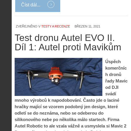
Číst dál...
ZVEŘEJNĚNO V
TESTY A RECENZE
BŘEZEN 11, 2021
Test dronu Autel EVO II.
Díl 1: Autel proti Mavikům
Úspěch
komerčníc
h dronů
řady Mavic
od DJI
svádí
mnoho výrobců k napodobování. Často jde o laciné
hračky mající se vzorem podobný jen design, které
odletí se do neznáma, nebo se odeberou do
silikonového nebe po několika málo startech. Firma
Autel Robotic to ale vzala vážně a usmyslela si Mavic 2