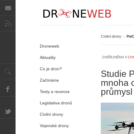
A
i
s
V
Civilní drony
/
Pw
i
e
Droneweb
w
Aktuality
ZVEŘEJNĚNO V
CIV
-
P
p
ř
Co je dron?
o
Studie 
e
m
d
Začínáme
mnoha o
o
p
průmysl
c
i
Testy a recenze
n
s
í
y
Legislativa dronů
k
p
Civilní drony
k
r
a
o
Vojenské drony
ž
l