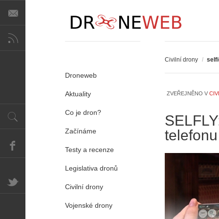
A
i
s
V
i
Civilní drony
e
/
self
w
Droneweb
-
P
p
ř
Aktuality
ZVEŘEJNĚNO V
CIV
o
e
m
d
Co je dron?
SELFLY:
o
p
Začínáme
telefonu
c
i
n
s
Testy a recenze
í
y
k
p
Legislativa dronů
k
r
a
o
Civilní drony
ž
l
d
é
Vojenské drony
é
t