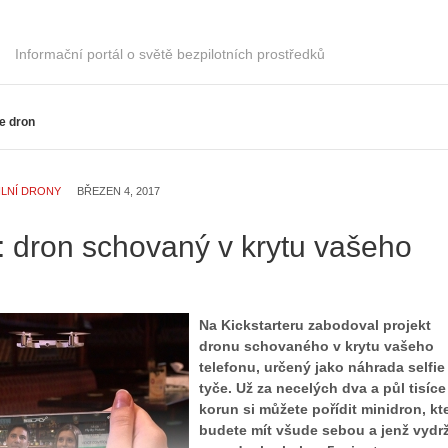
i
e
s
r
t
Informační portál o světě bezpilotních prostředků
i
o
á
r
l
i
ie dron
:
e
Z
d
a
r
č
o
ILNÍ DRONY
BŘEZEN 4, 2017
í
n
n
ů
 dron schovaný v krytu vašeho
á
:
m
1
e
.
s
N
Na Kickstarteru zabodoval projekt
d
e
dronu schovaného v krytu vašeho
r
p
telefonu, určený jako náhrada selfie
o
r
tyče. Už za necelých dva a půl tisíce
n
á
korun si můžete pořídit minidron, kt
y
v
budete mít všude sebou a jenž vydrž
:
e