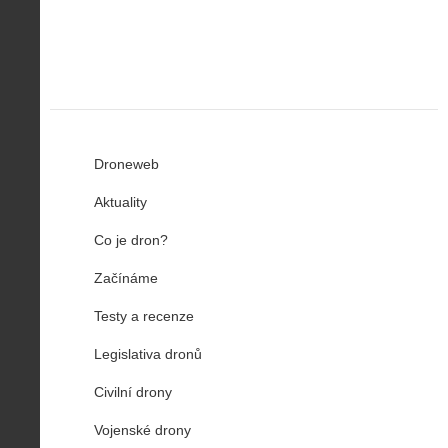
u
…
Droneweb
Aktuality
Co je dron?
Začínáme
Testy a recenze
Legislativa dronů
Civilní drony
Vojenské drony