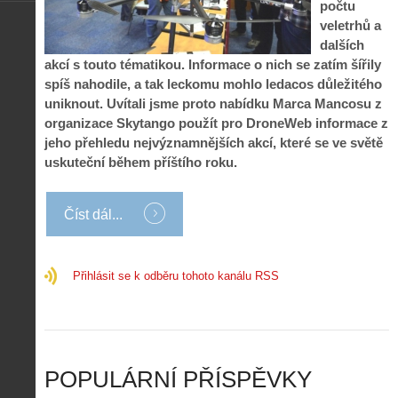
o
í
počtu
d
ů
m
n
veletrhů a
p
:
o
á
i
1
dalších
c
m
s
.
akcí s touto tématikou. Informace o nich se zatím šířily
n
e
y
N
spíš nahodile, a tak leckomu mohlo ledacos důležitého
í
s
p
e
k
d
uniknout. Uvítali jsme proto nabídku Marca Mancosu z
r
p
k
r
organizace Skytango použít pro DroneWeb informace z
o
r
a
o
jeho přehledu nejvýznamnějších akcí, které se ve světě
l
á
ž
n
é
v
uskuteční během příštího roku.
d
y
t
e
é
:
á
m
h
3
n
z
Číst dál...
o
.
í
a
p
Z
s
p
i
á
d
o
l
k
Přihlásit se k odběru tohoto kanálu RSS
r
m
o
l
o
e
t
a
n
n
a
d
y
u
d
y
v
t
r
ř
Č
ý
o
í
POPULÁRNÍ PŘÍSPĚVKY
R
…
n
z