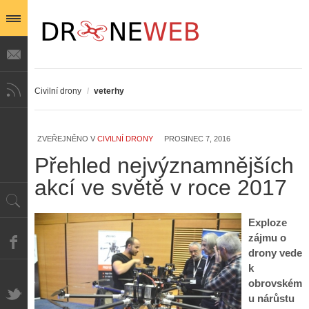
Civilní drony
/
veterhy
ZVEŘEJNĚNO V
CIVILNÍ DRONY
PROSINEC 7, 2016
Z
h
Přehled nejvýznamnějších
i
S
akcí ve světě v roce 2017
s
A
e
t
i
r
o
s
i
Exploze
r
V
á
i
zájmu o
i
l
e
drony vede
e
:
d
k
w
Z
P
r
obrovském
-
a
ř
o
p
č
u nárůstu
e
n