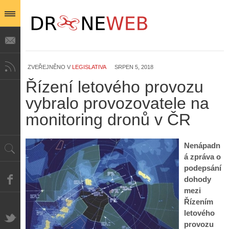
ZVEŘEJNĚNO V
LEGISLATIVA
SRPEN 5, 2018
Řízení letového provozu
vybralo provozovatele na
Z
monitoring dronů v ČR
h
i
S
s
A
e
Nenápadn
t
i
r
o
á zpráva o
s
i
r
podepsání
V
á
i
dohody
i
l
e
mezi
e
:
d
w
Z
Řízením
P
r
-
a
letového
ř
o
p
č
provozu
e
n