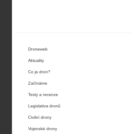
u
…
Droneweb
Aktuality
Co je dron?
Začínáme
Testy a recenze
Legislativa dronů
Civilní drony
Vojenské drony