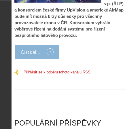
o
í
d
ů
s.p. (ŘLP)
m
n
p
:
a konsorciem české firmy UpVision a americké AirMap
o
á
i
1
bude mít možná brzy důsledky pro všechny
c
m
s
.
n
e
provozovatele dronu v ČR. Konsorcium vyhrálo
y
N
í
s
výběrové řízení na dodání systému pro řízení
p
e
k
d
bezpilotního letového provozu.
r
p
k
r
o
r
a
o
l
á
ž
n
é
v
Číst dál...
d
y
t
e
é
:
á
m
h
3
n
z
o
.
Přihlásit se k odběru tohoto kanálu RSS
í
a
p
Z
s
p
i
á
d
o
l
k
r
m
o
l
o
e
t
a
n
n
a
d
y
u
d
y
v
t
r
ř
Č
ý
o
í
POPULÁRNÍ PŘÍSPĚVKY
R
…
n
z