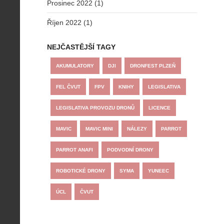
Prosinec 2022 (1)
Říjen 2022 (1)
NEJČASTĚJŠÍ TAGY
AKUMULATORY
DJI
DRONFEST PLZEŇ
FEL ČVUT
FPV
KNIHY
LEGISLATIVA
LEGISLATIVA PROVOZU DRONŮ
LICENCE
MAVIC
MAVIC MINI
NÁLEZY
PARROT
PARROT ANAFI
PODVODNÍ DRONY
ROBOTICKÉ DRONY
SYMA
YUNEEC
ÚCL
ČVUT