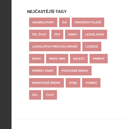
NEJČASTĚJŠÍ TAGY
AKUMULATORY
DJI
DRONFEST PLZEŇ
FEL ČVUT
FPV
KNIHY
LEGISLATIVA
LEGISLATIVA PROVOZU DRONŮ
LICENCE
MAVIC
MAVIC MINI
NÁLEZY
PARROT
PARROT ANAFI
PODVODNÍ DRONY
ROBOTICKÉ DRONY
SYMA
YUNEEC
ÚCL
ČVUT