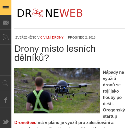
ZVEŘEJNĚNO V
CIVILNÍ DRONY
PROSINEC 2, 2018
Z
Drony místo lesních
h
dělníků?
i
S
s
A
e
t
i
r
o
Nápady na
s
i
r
využití
V
á
i
dronů se
i
l
e
rojí jako
e
:
d
w
Z
houby po
P
r
-
a
dešti.
ř
o
p
č
Oregonský
e
n
o
í
d
ů
startup
m
n
p
:
DroneSeed
má v plánu je využít pro zalesňování a
o
á
i
1