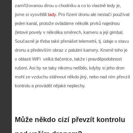
zamřížovanou dírou u chodníku a co to vlastně tedy je,
jsme si vysvětlili
tady
. Pro řízení dronu ale nestačí používat
jeden kanál, protože ovládáme několik prvků najednou
(letové povely v několika směrech, kameru a její gimbal.
Současně je třeba také přenášet telemetrii, tj. údaje o stavu
dronu a především obraz z palubní kamery. Kromě toho je
v oblasti WiFi
velká tlačenice, takže i pravděpodobnost
rušení. Asi by se taky nikomu nelíbilo, kdyby si jeho dron
mohl ze vzduchu stáhnout někdo jiný, nebo nad ním převzít
kontrolu a provádět nějaké neplechy.
Může někdo cizí převzít kontrolu