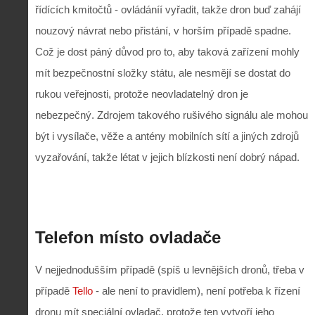
řídících kmitočtů - ovládáníí vyřadit, takže dron buď zahájí
nouzový návrat nebo přistání, v horším případě spadne.
Což je dost páný důvod pro to, aby taková zařízení mohly
mít bezpečnostní složky státu, ale nesmějí se dostat do
rukou veřejnosti, protože neovladatelný dron je
nebezpečný. Zdrojem takového rušivého signálu ale mohou
být i vysílače, věže a antény mobilních sítí a jiných zdrojů
vyzařování, takže létat v jejich blízkosti není dobrý nápad.
Telefon místo ovladače
V nejjednodušším případě (spíš u levnějších dronů, třeba v
případě
Tello
- ale není to pravidlem), není potřeba k řízení
dronu mít speciální ovladač, protože ten vytvoří jeho