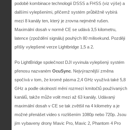
podobě kombinace technologií DSSS a FHSS (viz výše) a
dalšími vylepšeními, přičemž systém průběžně vybírá
mezi 8 kanály ten, který je zrovna nejméně rušen.
Maximální dosah v normě CE se udává 3,5 kilometru,
latence (zpoždění signálu) pouhých 80 milisekund. Později
přišly vylepšené verze Lightbridge 1,5 a 2.
Po LightBridge společnost DJI vyvinula vylepšený systém
přenosu nazvaném
OcuSync
. Nejvýraznější změna
spočívá v tom, že kromě pásma 2,4 GHz využívá také 5,8
GHz a podle okolností mění rozmezí kmitočtů používaných
kanálů, takže může volit mezi až 63 kanály. Udávaný
maximální dosah v CE se tak zvětšil na 4 kilometry a je
možné přenášet video s rozlišením 1080p nebo 720p. Jsou
jím vybaveny drony Mavic Pro, Mavic 2, Phantom 4 Pro