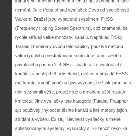
kanál s nejmenším rušením a ten už dál v průběhu relace
nemění. Je je třeba případ vysílaček Devo od společnosti
Walkera. Dražší jsou vybavené systémem FHSS
(Frequency Hoping Spread Spectrum), což znamená, že
rychle střídají velké množství kanálů. Například FrSky
Taranis zmíněná v úvodu této kapitoly používá metodu
velmi rychlého přeskakování kmitočtu v rámci celého
povoleného pásma 2, 4 GHz. Uvádí se že vystřídá 47
kanálů za pouhých 9 milisekund, ovšem v případě FHSS
má termín "kanál" poněkud jiný význam, než jak jsme se s
ním seznámili výše, protože jde o mnohem užší rozsah
kmitočtu. Jiné vysílačky této kategorie (Futaba, Fraupner
aj.) používají jiný počet těchto kanálů a jiné metody jejich
střídání a výběru. Existují i levnější vysílačky s méně
sofistikovanými systémy, vysílačky s "kříženci" několika