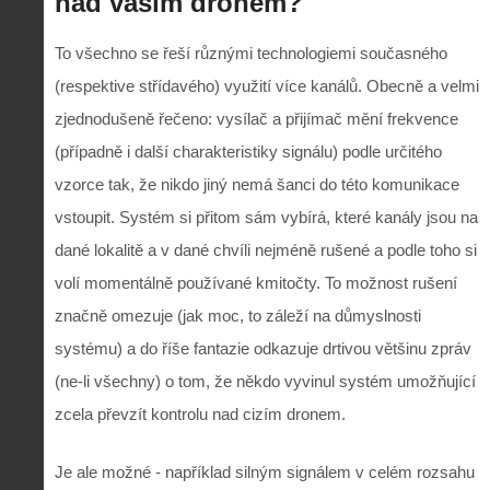
nad vaším dronem?
To všechno se řeší různými technologiemi současného
(respektive střídavého) využití více kanálů. Obecně a velmi
zjednodušeně řečeno: vysílač a přijímač mění frekvence
(případně i další charakteristiky signálu) podle určitého
vzorce tak, že nikdo jiný nemá šanci do této komunikace
vstoupit. Systém si přitom sám vybírá, které kanály jsou na
dané lokalitě a v dané chvíli nejméně rušené a podle toho si
volí momentálně používané kmitočty. To možnost rušení
značně omezuje (jak moc, to záleží na důmyslnosti
systému) a do říše fantazie odkazuje drtivou většinu zpráv
(ne-li všechny) o tom, že někdo vyvinul systém umožňující
zcela převzít kontrolu nad cizím dronem.
Je ale možné - například silným signálem v celém rozsahu