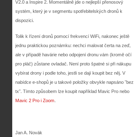
V2.0 a Inspire 2. Momentálně jde o nejlepší přenosový
systém, který je v segmentu spotřebitelských dronů k
dispozici.
Tolik k řízení dronů pomocí frekvencí WiFi, nakonec ještě
jednu praktickou poznámku: nechci malovat čerta na zeď,
ale v případě havárie nebo odpojení dronu vám (kromě očí
pro pláč) zůstane ovladač. Není proto špatné si při nákupu
vybírat drony i podle toho, jestli se dají koupit bez něj. V
nabídce e-shopů je u takové položky obvykle napsáno "bez
tx". Tímto způsobem lze koupit například Mavic Pro nebo
Mavic 2 Pro i Zoom
.
Jan A. Novák