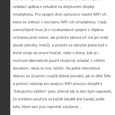
ovládací aplikace virtuálně na dotykovém displeji
smartphonu. Pro spojení dron zprovozní vlastní WiFi síť,
která se zobrazí v seznamu WiFi sítí smartphonu. I tady
samozřejmě musí jít o vícekanálové spojení s nějakou
ochranou proti rušení, ale protože taková síť má jen malý
dosah (desítky metrů), a protože se obvykle jedná buď o
levné stroje na úrovni hraček, nebo o drony, kde je i
možnost alternativně použít skutečný ovladač s větším
dosahem, nikdo to moc neřeší. Na jedné internetové
diskusi se účastníci snažili dobrat poznání, jak to dělá Tello
a pomocí nástroje pro analýzu WiFi provozu dospěli k
"šokujícímu zjištění" (ano, přesně tak to tam bylo napsané),
že minidron používá na každé lokalitě jiné kanály podle
toho, které tam jsou nejméně zarušené...