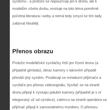
systémů - a protože se nepoužívají jen k dronů, ale k
modelům všeho druhu, existuje na toto téma poměrně
početná literatura i weby a nemá tedy smysl se tím tady
zabývat hlouběji.
Přenos obrazu
Protože modelářské vysílačky řeší jen řízení dronu (a
případně gimbalu), obraz kamery v takovém případě
přenáší jiný systém. Prodávají se miniaturní přijímače a
vysílače pro přenos videosignálu. Vysílač se na straně
dronu připojí k výstupu palubní kamery (případně je s ní
integovaný už od výrobce), zatímco na straně operátora se
přijímač připojí k samostatnému monitoru. O přenosu