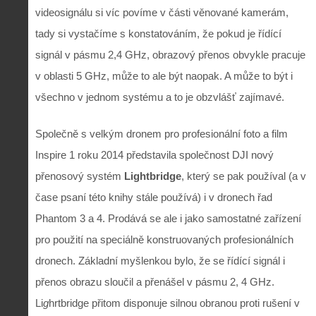
videosignálu si víc povíme v části věnované kamerám,
tady si vystačíme s konstatováním, že pokud je řídící
signál v pásmu 2,4 GHz, obrazový přenos obvykle pracuje
v oblasti 5 GHz, může to ale být naopak. A může to být i
všechno v jednom systému a to je obzvlášť zajímavé.
Společně s velkým dronem pro profesionální foto a film
Inspire 1 roku 2014 představila společnost DJI nový
přenosový systém
Lightbridge
, který se pak používal (a v
čase psaní této knihy stále používá) i v dronech řad
Phantom 3 a 4. Prodává se ale i jako samostatné zařízení
pro použití na speciálně konstruovaných profesionálních
dronech. Základní myšlenkou bylo, že se řídící signál i
přenos obrazu sloučil a přenášel v pásmu 2, 4 GHz.
Li
g
hrtbridge přitom disponuje silnou obranou proti rušení v