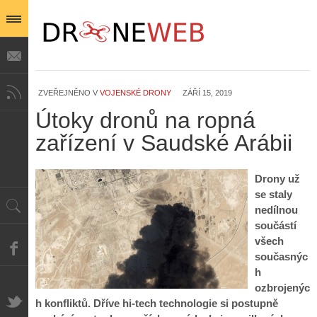
Z
ZVEŘEJNĚNO V
VOJENSKÉ DRONY
ZÁŘÍ 15, 2019
h
i
Útoky dronů na ropná
S
s
A
e
zařízení v Saudské Arábii
t
i
r
o
s
i
r
V
á
i
Drony už
i
l
e
se staly
e
:
d
nedílnou
w
Z
P
r
součástí
-
a
ř
o
p
č
všech
e
n
o
í
současnýc
d
ů
m
n
h
p
:
o
á
i
1
ozbrojenýc
c
m
s
.
h konfliktů. Dříve hi-tech technologie si postupně
n
e
y
N