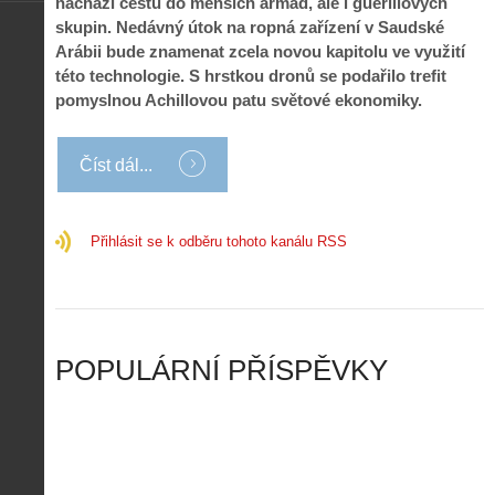
nachází cestu do menších armád, ale i guerillových
í
s
p
e
k
d
skupin. Nedávný útok na ropná zařízení v Saudské
r
p
k
r
Arábii bude znamenat zcela novou kapitolu ve využití
o
r
a
o
této technologie. S hrstkou dronů se podařilo trefit
l
á
ž
n
é
v
pomyslnou Achillovou patu světové ekonomiky.
d
y
t
e
é
:
á
m
h
3
n
z
Číst dál...
o
.
í
a
p
Z
s
p
i
á
d
o
l
k
Přihlásit se k odběru tohoto kanálu RSS
r
m
o
l
o
e
t
a
n
n
a
d
y
u
d
y
v
t
r
ř
Č
ý
o
í
POPULÁRNÍ PŘÍSPĚVKY
R
…
n
z
u
…