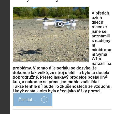
V předch
ozích
dílech
recenze
jsme se
seznámili
s nadějný
m
minidrone
m Syma
W1 a
narazili na
problémy. V tomto díle seriálu se dozvíte, že
dokonce tak velké, že stroj uletěl - a bylo to docela
dobrodružné. Přesto laskavý prodejce poslal jiný
kus, a nakonec se přece jen mohlo začít létat.
Takže tenhle díl bude i o zkušenostech ze vzduchu,
i když cesta k nim byla něco jako těžký porod.
Číst dál...