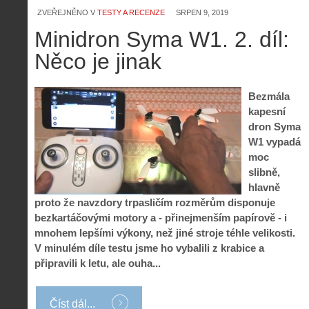
ZVEŘEJNĚNO V
TESTY A RECENZE
SRPEN 9, 2019
Minidron Syma W1. 2. díl:
Něco je jinak
Bezmála
kapesní
dron Syma
W1 vypadá
moc
slibně,
hlavně
proto že navzdory trpasličím rozměrům disponuje
bezkartáčovými motory a - přinejmenším papírově - i
mnohem lepšími výkony, než jiné stroje téhle velikosti.
V minulém díle testu jsme ho vybalili z krabice a
připravili k letu, ale ouha...
Číst dál...