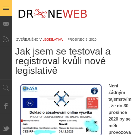
ZVEŘEJNĚNO V
LEGISLATIVA
PROSINEC 5, 2020
Jak jsem se testoval a
registroval kvůli nové
legislativě
Není
žádným
tajemstvím
, že do 30.
prosince
2020 by se
měli
provozova