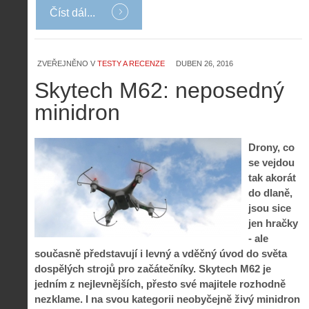
Číst dál...
Z
h
ZVEŘEJNĚNO V
TESTY A RECENZE
DUBEN 26, 2016
i
S
s
Skytech M62: neposedný
A
e
t
i
r
o
minidron
s
i
r
V
á
i
i
l
e
Drony, co
e
:
d
se vejdou
w
Z
P
r
tak akorát
-
a
ř
o
p
č
do dlaně,
e
n
o
í
jsou sice
d
ů
m
n
jen hračky
p
:
o
á
i
1
- ale
c
m
s
.
současně představují i levný a vděčný úvod do světa
n
e
y
N
dospělých strojů pro začátečníky. Skytech M62 je
í
s
p
e
k
d
jedním z nejlevnějších, přesto své majitele rozhodně
r
p
k
r
nezklame. I na svou kategorii neobyčejně živý minidron
o
r