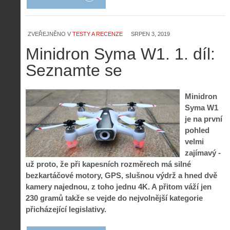
ZVEŘEJNĚNO V
TESTY A RECENZE
SRPEN 3, 2019
Minidron Syma W1. 1. díl:
Seznamte se
Minidron
Syma W1
je na první
pohled
velmi
zajímavý -
už proto, že při kapesních rozměrech má silné
bezkartáčové motory, GPS, slušnou výdrž a hned dvě
kamery najednou, z toho jednu 4K. A přitom váží jen
230 gramů takže se vejde do nejvolnější kategorie
přicházející legislativy.