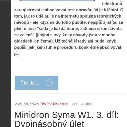
telé dronů
zaregistrovat a absolvovat test opravňující je k létání. O
tom, jak to udělat, je na internetu spousta teoretických
návodů - ale když se do toho pustíte, nejspíš zjistíte, že
platí úsloví "šedá je každá teorie, zatímco strom života
se zelená" (jinými slovy, že ty návody jsou v mnoha
ohledech k ničemu). Užitečnější tedy asi bude, když
popíši, jak jsem tuhle proceduru konkrétně absolvoval
já.
Číst dál...
ZVEŘEJNĚNO V
TESTY A RECENZE
ZÁŘÍ 12, 2019
Minidron Syma W1. 3. díl:
Dvojnásobný úlet