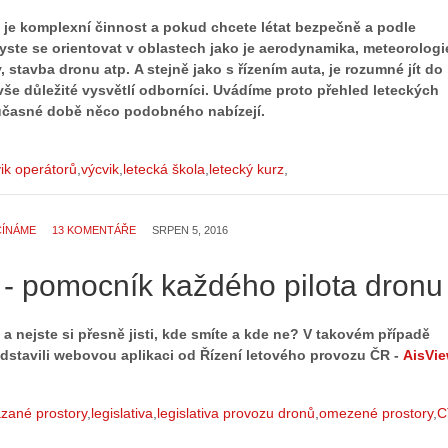
 je komplexní činnost a pokud chcete létat bezpečně a podle
yste se orientovat v oblastech jako je aerodynamika, meteorologi
, stavba dronu atp. A stejně jako s řízením auta, je rozumné jít do
vše důležité vysvětlí odborníci. Uvádíme proto přehled leteckých
oučasné době něco podobného nabízejí.
ik operátorů
výcvik
letecká škola
letecký kurz
ČÍNÁME
13 KOMENTÁŘE
SRPEN 5, 2016
 - pomocník každého pilota dronu
a nejste si přesně jisti, kde smíte a kde ne? V takovém případě
dstavili webovou aplikaci od Řízení letového provozu ČR -
AisVi
zané prostory
legislativa
legislativa provozu dronů
omezené prostory
C