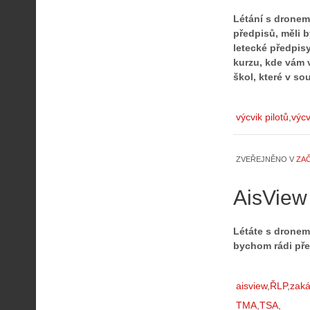
Létání s dronem
předpisů, měli b
letecké předpisy
kurzu, kde vám 
škol, které v s
výcvik pilotů
výcv
ZVEŘEJNĚNO V
ZA
AisView
Létáte s dronem 
bychom rádi pře
aisview
ŘLP
zaká
TMA
TSA