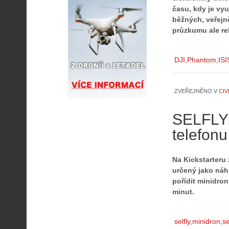
času, kdy je vyu
běžných, veřejně
průzkumu ale rel
DJI
Phantom
ISI
ZVEŘEJNĚNO V
CIV
SELFLY:
telefonu
Na Kickstarteru
určený jako náhr
pořídit minidro
minut.
selfly
minidron
se