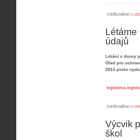
ZVEŘEJNĚNO V
LEG
Létáme 
údajů
Létání s drony j
Úřad pro ochran
2013 proto vyda
legislativa
legisl
ZVEŘEJNĚNO V
CIV
Výcvik p
škol