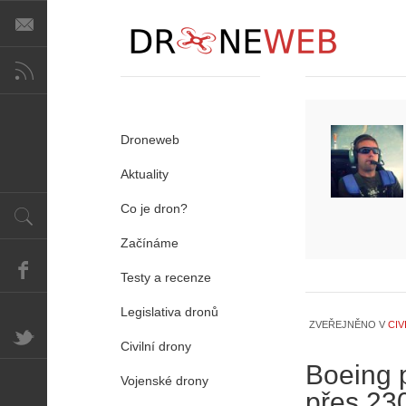
Droneweb
Aktuality
Co je dron?
Začínáme
Testy a recenze
Legislativa dronů
ZVEŘEJNĚNO V
CIV
Civilní drony
Boeing p
Vojenské drony
přes 23