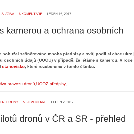
ISLATIVA
6 KOMENTÁŘE
LEDEN 16, 2017
s kamerou a ochrana osobních
e bohužel sešněrováno mnoha předpisy a svůj podíl si chce ukroji
u osobních údajů (ÚOOU) v případě, že létáme s kamerou. V roce
l
stanovisko
, které rozebereme v tomto článku.
ativa provozu dronů
UOOZ
předpisy
ILNÍ DRONY
5 KOMENTÁŘE
LEDEN 2, 2017
ilotů dronů v ČR a SR - přehled