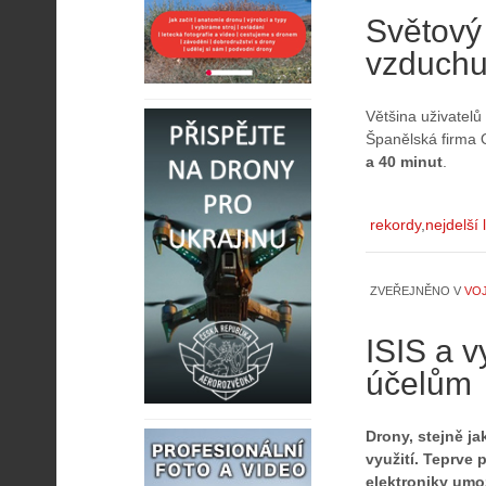
Světový 
vzduchu
Většina uživatelů
Španělská firma 
a 40 minut
.
rekordy
nejdelší 
ZVEŘEJNĚNO V
VO
ISIS a v
účelům
Drony, stejně j
využití. Teprve 
elektroniky umož