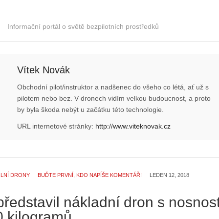
Informační portál o světě bezpilotních prostředků
Vítek Novák
Obchodní pilot/instruktor a nadšenec do všeho co létá, ať už s
pilotem nebo bez. V dronech vidím velkou budoucnost, a proto
by byla škoda nebýt u začátku této technologie.
URL internetové stránky:
http://www.viteknovak.cz
ILNÍ DRONY
BUĎTE PRVNÍ, KDO NAPÍŠE KOMENTÁŘ!
LEDEN 12, 2018
ředstavil nákladní dron s nosnost
0 kilogramů