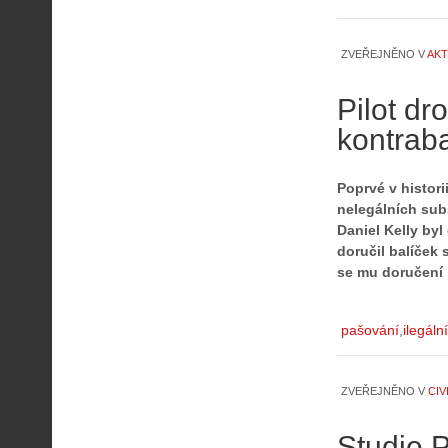
ZVEŘEJNĚNO V
AKT
Pilot d
kontrab
Poprvé v histor
nelegálních sub
Daniel Kelly by
doručil balíček
se mu doručení 
A
i
pašování
ilegáln
s
V
i
ZVEŘEJNĚNO V
CIV
e
w
Studie 
-
P