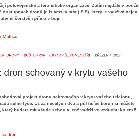
žijí polovojenské a teroristické organizace. Zatím nejdále v použit
 dostupných dronů je Islámský stát (ISIS), který je využívá nejen
ativně čerstvě i přímo v boji.
S
Matrice
ILNÍ DRONY
BUĎTE PRVNÍ, KDO NAPÍŠE KOMENTÁŘ!
BŘEZEN 4, 2017
 dron schovaný v krytu vašeho
 zabodoval projekt dronu schovaného v krytu vašeho telefonu,
ada selfie tyče. Už za necelých dva a půl tisíce korun si můžete
n, který budete mít všude sebou a jenž vydrží ve vzduchu kolem 5
lfie dron