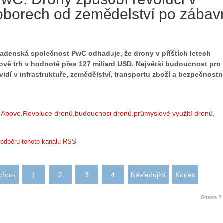
č
o
borech od zemědelství po zábav
í
n
n
ů
á
:
m
1
adenská společnost PwC odhaduje, že drony v příštích letech
e
.
tově trh v hodnotě přes 127 miliard USD. Největší budoucnost pro
s
N
 vidí v infrastruktuře, zemědělství, transportu zboží a bezpečnost
d
e
r
p
o
r
n
á
m Above
Revoluce dronů
budoucnost dronů
průmyslové využití dronů
y
v
:
e
k odběru tohoto kanálu RSS
3
m
.
z
Z
a
á
p
chozí
1
2
3
4
Následující
Konec
k
o
l
m
Strana 2 
a
e
d
n