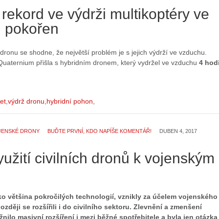
rekord ve výdrži multikoptéry ve
 pokořen
 dronu se shodne, že největší problém je s jejich výdrží ve vzduchu.
Quaternium přišla s hybridním dronem, který vydržel ve vzduchu
4 hod
let
výdrž dronu
hybridní pohon
JENSKÉ DRONY
BUĎTE PRVNÍ, KDO NAPÍŠE KOMENTÁŘ!
DUBEN 4, 2017
yužití civilních dronů k vojenským
ako většina pokročilých technologií, vznikly za účelem vojenského
později se rozšířili i do civilního sektoru. Zlevnění a zmenšení
nilo masivní rozšíření i mezi běžné spotřebitele a byla jen otázka