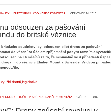
UALITY
BUĎTE PRVNÍ, KDO NAPÍŠE KOMENTÁŘ!
ČERVENEC 24, 2016
ronu odsouzen za pašování
andu do britské věznice
ii britského soudnictví byl odsouzen pilot dronu za pašování
stancí do vězení za účelem zpříjemnění pobytu tamním obyvatelů
l odsouzen na 14 měsíců za to, že minimálně ve 4 případech úspě
Z
 s drogami do věznic v Elmley, Mount a Swleside. Ve dvou případe
h
nepodařilo.
S
i
e
s
r
t
í využití dronů
legislativa
i
o
á
r
l
i
ILNÍ DRONY
BUĎTE PRVNÍ, KDO NAPÍŠE KOMENTÁŘ!
KVĚTEN 16, 2016
:
e
Z
d
PwC: Drony způsobí revoluci v
a
r