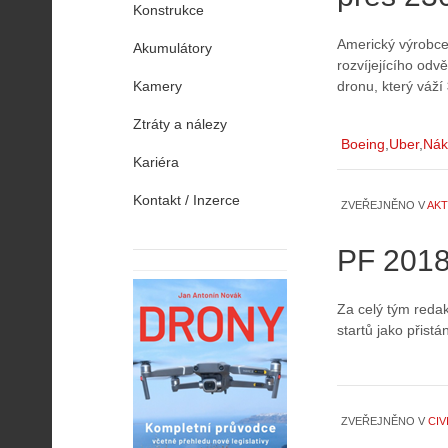
Konstrukce
Americký výrobce 
Akumulátory
rozvíjejícího odv
Kamery
dronu, který váží
Ztráty a nálezy
Boeing
Uber
Nák
Kariéra
Kontakt / Inzerce
ZVEŘEJNĚNO V
AKT
PF 201
Za celý tým reda
startů jako přistán
ZVEŘEJNĚNO V
CIV