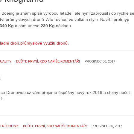
Boeing je znám spíše výrobou letadel, ale nyní zabrousil i do rychle s
ětví průmyslových dronů. A to rovnou ve velkém stylu. Navrhl prototyp
340 Kg
a sám unese
230 Kg
nákladu.
ladní dron
průmyslové využití dronů
UALITY
BUĎTE PRVNÍ, KDO NAPÍŠE KOMENTÁŘ!
PROSINEC 30, 2017
8
kce Droneweb.cz vám přejeme úspěšný nový rok 2018 a stejný počet
í.
ILNÍ DRONY
BUĎTE PRVNÍ, KDO NAPÍŠE KOMENTÁŘ!
PROSINEC 30, 2017