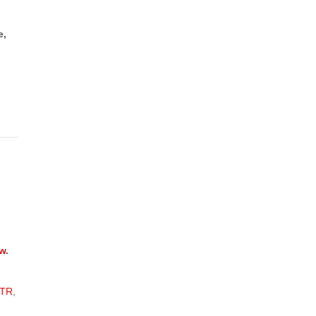
e,
ew
.
TR