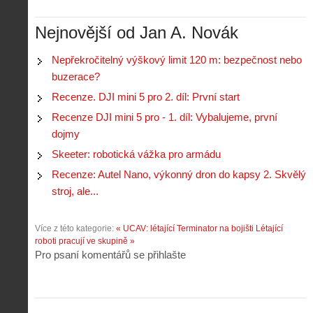
P
r
-
a
ř
o
p
č
Nejnovější od Jan A. Novák
e
n
o
í
d
ů
m
n
p
:
Nepřekročitelný výškový limit 120 m: bezpečnost nebo
o
á
i
1
buzerace?
c
m
s
.
n
e
Recenze. DJI mini 5 pro 2. díl: První start
y
N
í
s
p
e
Recenze DJI mini 5 pro - 1. díl: Vybalujeme, první
k
d
r
p
k
r
dojmy
o
r
a
o
l
á
Skeeter: robotická vážka pro armádu
ž
n
é
v
d
y
Recenze: Autel Nano, výkonný dron do kapsy 2. Skvělý
t
e
é
:
á
stroj, ale...
m
h
3
n
z
o
.
í
a
p
Z
Více z této kategorie:
« UCAV: létající Terminator na bojišti
Létající
s
p
i
á
roboti pracují ve skupině »
d
o
l
k
Pro psaní komentářů se přihlašte
r
m
o
l
o
e
t
a
n
n
a
d
y
u
d
y
v
t