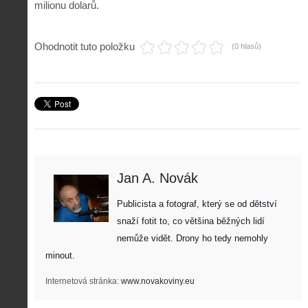
milionu dolarů.
Ohodnotit tuto položku
(0 hlasů)
Jan A. Novák
Z
h
Publicista a fotograf, který se od dětství 
i
S
snaží fotit to, co většina běžných lidí 
s
A
e
t
nemůže vidět. Drony ho tedy nemohly 
i
r
o
s
i
minout. 
r
V
á
i
i
l
Internetová stránka:
www.novakoviny.eu
e
e
:
d
w
Z