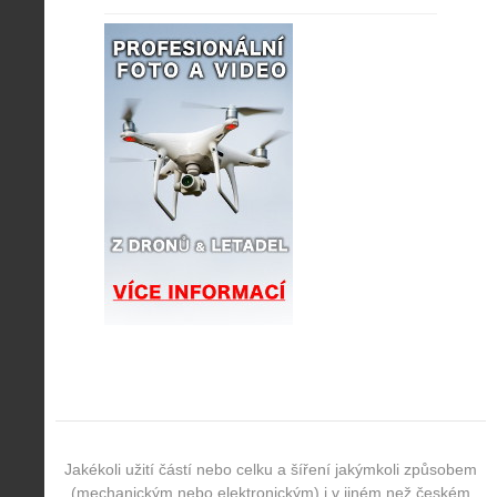
Jakékoli užití částí nebo celku a šíření jakýmkoli způsobem
(mechanickým nebo elektronickým) i v jiném než českém