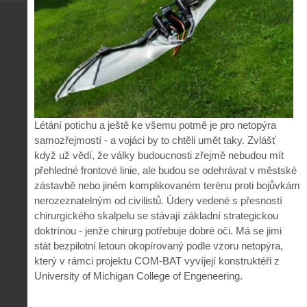
Létání potichu a ještě ke všemu potmě je pro netopýra
samozřejmostí - a vojáci by to chtěli umět taky. Zvlášť
když už vědí, že války budoucnosti zřejmě nebudou mít
přehledné frontové linie, ale budou se odehrávat v městské
zástavbě nebo jiném komplikovaném terénu proti bojůvkám
nerozeznatelným od civilistů. Údery vedené s přesností
chirurgického skalpelu se stávají základní strategickou
doktrínou - jenže chirurg potřebuje dobré oči. Má se jimi
stát bezpilotní letoun okopírovaný podle vzoru netopýra,
který v rámci projektu COM-BAT vyvíjejí konstruktéři z
University of Michigan College of Engeneering.