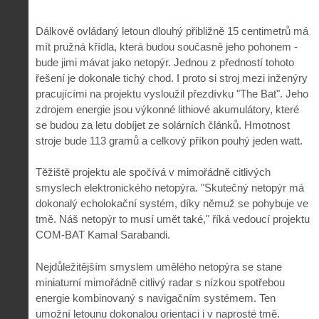
Dálkově ovládaný letoun dlouhý přibližně 15 centimetrů má
mít pružná křídla, která budou současně jeho pohonem -
bude jimi mávat jako netopýr. Jednou z předností tohoto
řešení je dokonale tichý chod. I proto si stroj mezi inženýry
pracujícími na projektu vysloužil přezdívku "The Bat". Jeho
zdrojem energie jsou výkonné lithiové akumulátory, které
se budou za letu dobíjet ze solárních článků. Hmotnost
stroje bude 113 gramů a celkový příkon pouhý jeden watt.
Těžiště projektu ale spočívá v mimořádně citlivých
smyslech elektronického netopýra. "Skutečný netopýr má
dokonalý echolokační systém, díky němuž se pohybuje ve
tmě. Náš netopýr to musí umět také," říká vedoucí projektu
COM-BAT Kamal Sarabandi.
Nejdůležitějším smyslem umělého netopýra se stane
miniaturní mimořádně citlivý radar s nízkou spotřebou
energie kombinovaný s navigačním systémem. Ten
umožní letounu dokonalou orientaci i v naprosté tmě.