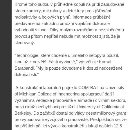
Kromě toho budou v průhledné kopuli na přídi zabudované
stereokamery, mikrofony a detektory pro zjišťování
radioaktivity a bojových plynů. Informace průběžné
předávané na základnu umožní vojákům dokonale
vyhodnotit situaci. Díky malým rozměrům a bezhlučnému
provozu přitom nepřítel nebude mít možnost zjistit, že je
sledovaný.
"Technologie, které chceme u umělého netopýra použít,
jsou už z největší části vyvinuté," vysvětluje Kamal
Sarabandi. "My je pouze dovedeme k dosud nedosažené
dokonalosti."
S konstrukční laboratoří projektu COM-BAT na University
of Michigan College of Ingeneering spolupracují další
významná vědecká pracoviště v armádě i civilním sektoru,
mezi nimiž nechybí ani prestižní University of California at
Berkeley. Do začátků dostal od vlády desetimilionový grant
pro vybudování vývojového pracoviště. Předpokládá se, že
na příštích pět let vývoje konstruktéři získají dalších 12,5