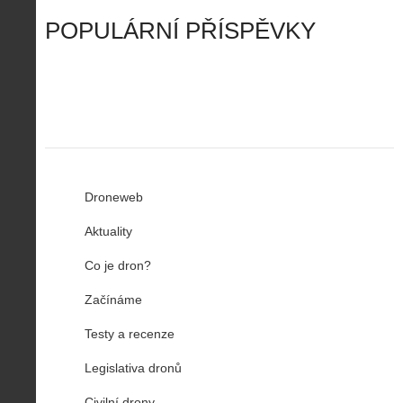
r
ř
Č
ý
o
í
POPULÁRNÍ PŘÍSPĚVKY
R
…
n
z
u
…
Droneweb
Aktuality
Co je dron?
Začínáme
Testy a recenze
Legislativa dronů
Civilní drony