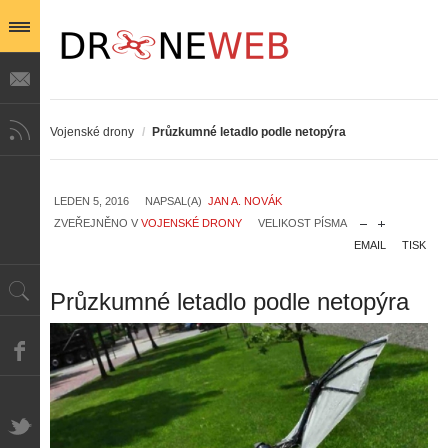
Vojenské drony
/
Průzkumné letadlo podle netopýra
LEDEN 5, 2016
NAPSAL(A)
JAN A. NOVÁK
ZVEŘEJNĚNO V
VOJENSKÉ DRONY
VELIKOST PÍSMA
EMAIL
TISK
Průzkumné letadlo podle netopýra