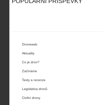
POPULÁRNÍ PŘÍSPĚVKY
R
…
n
z
u
…
Droneweb
Aktuality
Co je dron?
Začínáme
Testy a recenze
Legislativa dronů
Civilní drony