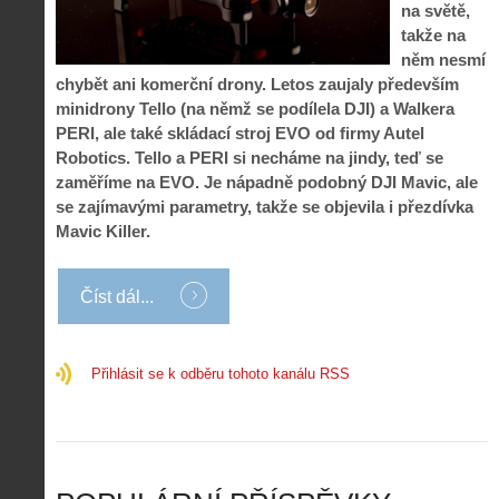
p
č
na světě,
e
n
o
í
takže na
d
ů
m
n
něm nesmí
p
:
o
á
i
1
chybět ani komerční drony. Letos zaujaly především
c
m
s
.
minidrony Tello (na němž se podílela DJI) a Walkera
n
e
y
N
PERI, ale také skládací stroj EVO od firmy Autel
í
s
p
e
k
d
Robotics. Tello a PERI si necháme na jindy, teď se
r
p
k
r
zaměříme na EVO. Je nápadně podobný DJI Mavic, ale
o
r
a
o
se zajímavými parametry, takže se objevila i přezdívka
l
á
ž
n
é
v
Mavic Killer.
d
y
t
e
é
:
á
m
h
3
n
z
Číst dál...
o
.
í
a
p
Z
s
p
i
á
d
o
l
k
Přihlásit se k odběru tohoto kanálu RSS
r
m
o
l
o
e
t
a
n
n
a
d
y
u
d
y
v
t
r
ř
Č
ý
o
í