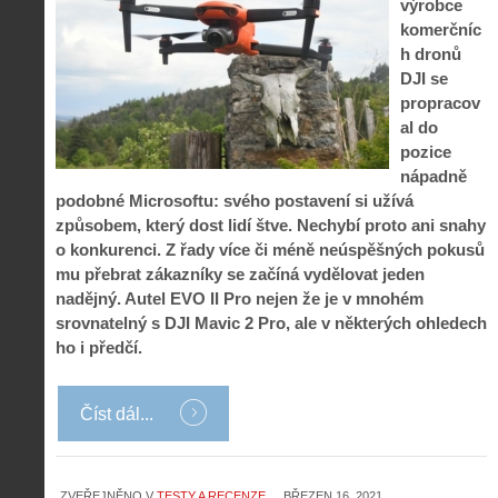
výrobce
komerčníc
h dronů
DJI se
propracov
al do
pozice
nápadně
podobné Microsoftu: svého postavení si užívá
způsobem, který dost lidí štve. Nechybí proto ani snahy
o konkurenci. Z řady více či méně neúspěšných pokusů
mu přebrat zákazníky se začíná vydělovat jeden
nadějný. Autel EVO II Pro nejen že je v mnohém
srovnatelný s DJI Mavic 2 Pro, ale v některých ohledech
ho i předčí.
Číst dál...
ZVEŘEJNĚNO V
TESTY A RECENZE
BŘEZEN 16, 2021