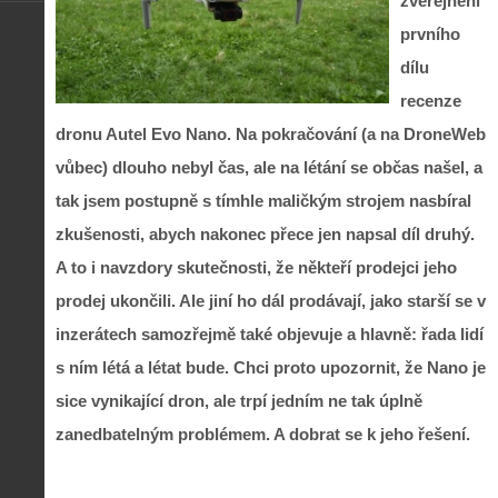
zveřejnění
prvního
dílu
recenze
dronu Autel Evo Nano. Na pokračování (a na DroneWeb
vůbec) dlouho nebyl čas, ale na létání se občas našel, a
tak jsem postupně s tímhle maličkým strojem nasbíral
zkušenosti, abych nakonec přece jen napsal díl druhý.
A to i navzdory skutečnosti, že někteří prodejci jeho
prodej ukončili. Ale jiní ho dál prodávají, jako starší se v
inzerátech samozřejmě také objevuje a hlavně: řada lidí
s ním létá a létat bude. Chci proto upozornit, že Nano je
sice vynikající dron, ale trpí jedním ne tak úplně
zanedbatelným problémem. A dobrat se k jeho řešení.