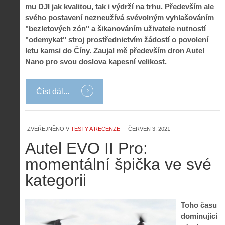
mu DJI jak kvalitou, tak i výdrží na trhu. Především ale
svého postavení nezneužívá svévolným vyhlašováním
"bezletových zón" a šikanováním uživatele nutností
"odemykat" stroj prostřednictvím žádostí o povolení
letu kamsi do Číny. Zaujal mě především dron Autel
Nano pro svou doslova kapesní velikost.
Číst dál...
ZVEŘEJNĚNO V
TESTY A RECENZE
ČERVEN 3, 2021
Autel EVO II Pro:
momentální špička ve své
kategorii
Toho času
dominující