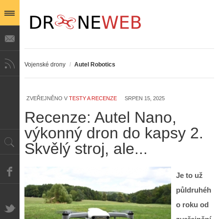
Vojenské drony
/
Autel Robotics
ZVEŘEJNĚNO V
TESTY A RECENZE
SRPEN 15, 2025
Recenze: Autel Nano,
výkonný dron do kapsy 2.
Skvělý stroj, ale...
Je to už
půldruhéh
o roku od