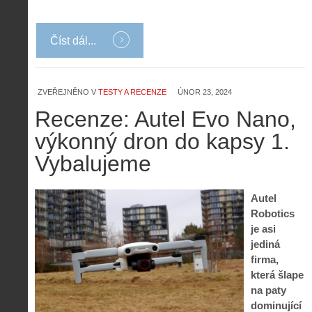
Číst dál...
ZVEŘEJNĚNO V
TESTY A RECENZE
ÚNOR 23, 2024
Recenze: Autel Evo Nano,
výkonný dron do kapsy 1.
Vybalujeme
Autel
Robotics
je asi
jediná
firma,
která šlape
na paty
dominující