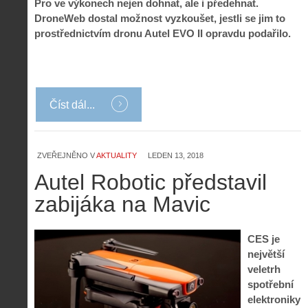
Pro ve výkonech nejen dohnat, ale i předehnat.
DroneWeb dostal možnost vyzkoušet, jestli se jim to
prostřednictvím dronu Autel EVO II opravdu podařilo.
Číst dál...
ZVEŘEJNĚNO V
AKTUALITY
LEDEN 13, 2018
Z
h
Autel Robotic představil
i
S
zabijáka na Mavic
s
A
e
t
i
r
o
s
i
CES je
r
V
á
i
největší
i
l
e
veletrh
e
:
d
spotřební
w
Z
P
r
elektroniky
-
a
ř
o