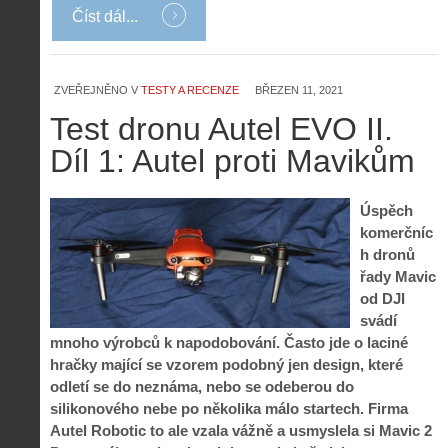
Číst dál...
ZVEŘEJNĚNO V
TESTY A RECENZE
BŘEZEN 11, 2021
Test dronu Autel EVO II.
Díl 1: Autel proti Mavikům
Úspěch
komerčníc
h dronů
řady Mavic
od DJI
svádí
mnoho výrobců k napodobování. Často jde o laciné
hračky mající se vzorem podobný jen design, které
odletí se do neznáma, nebo se odeberou do
silikonového nebe po několika málo startech. Firma
Autel Robotic to ale vzala vážně a usmyslela si Mavic 2