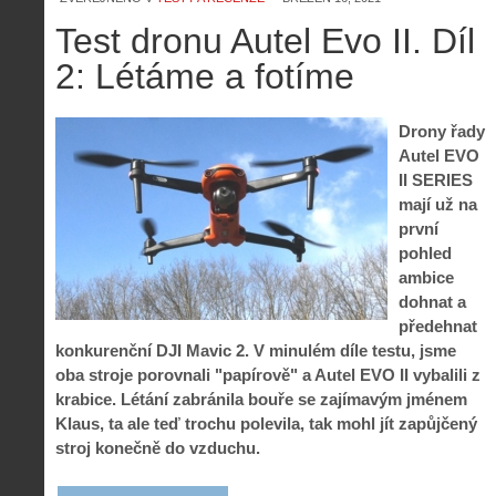
Test dronu Autel Evo II. Díl
2: Létáme a fotíme
Drony řady
Autel EVO
II SERIES
mají už na
první
pohled
ambice
dohnat a
předehnat
konkurenční DJI Mavic 2. V minulém díle testu, jsme
oba stroje porovnali "papírově" a Autel EVO II vybalili z
krabice. Létání zabránila bouře se zajímavým jménem
Klaus, ta ale teď trochu polevila, tak mohl jít zapůjčený
stroj konečně do vzduchu.