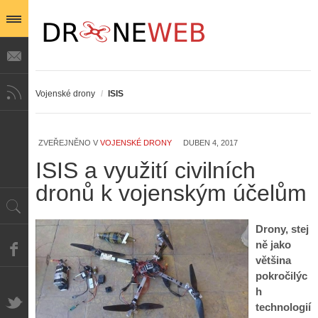
Vojenské drony
/
ISIS
ZVEŘEJNĚNO V
VOJENSKÉ DRONY
DUBEN 4, 2017
ISIS a využití civilních
Z
h
dronů k vojenským účelům
i
S
s
A
e
t
i
r
Drony, stej
o
s
i
ně jako
r
V
á
i
většina
i
l
e
pokročilýc
e
:
d
h
w
Z
P
r
technologií
-
a
ř
o