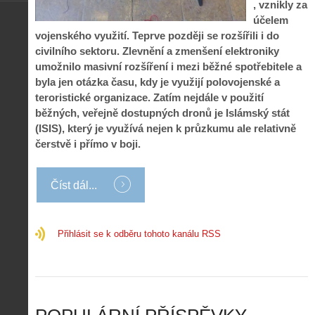
p
č
, vznikly za
e
n
o
í
účelem
d
ů
m
n
vojenského využití. Teprve později se rozšířili i do
p
:
o
á
i
1
civilního sektoru. Zlevnění a zmenšení elektroniky
c
m
s
.
umožnilo masivní rozšíření i mezi běžné spotřebitele a
n
e
y
N
byla jen otázka času, kdy je využijí polovojenské a
í
s
p
e
k
d
teroristické organizace. Zatím nejdále v použití
r
p
k
r
běžných, veřejně dostupných dronů je Islámský stát
o
r
a
o
(ISIS), který je využívá nejen k průzkumu ale relativně
l
á
ž
n
é
v
čerstvě i přímo v boji.
d
y
t
e
é
:
á
m
h
3
n
z
Číst dál...
o
.
í
a
p
Z
s
p
i
á
d
o
l
k
Přihlásit se k odběru tohoto kanálu RSS
r
m
o
l
o
e
t
a
n
n
a
d
y
u
d
y
v
t
r
ř
Č
ý
o
í