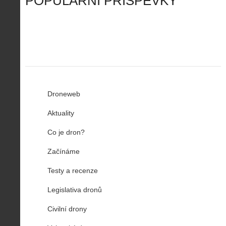
POPULÁRNÍ PŘÍSPĚVKY
R
…
n
z
u
…
Droneweb
Aktuality
Co je dron?
Začínáme
Testy a recenze
Legislativa dronů
Civilní drony