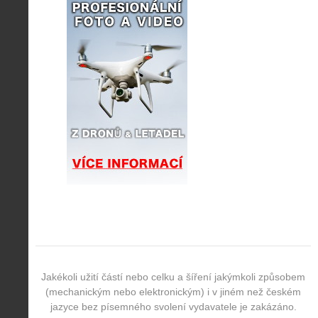
Jakékoli užití částí nebo celku a šíření jakýmkoli způsobem
(mechanickým nebo elektronickým) i v jiném než českém
jazyce bez písemného svolení vydavatele je zakázáno.