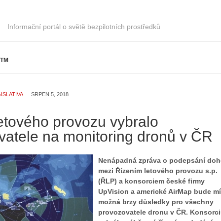
Z
h
S
i
Informační portál o světě bezpilotních prostředků
e
s
r
t
i
o
TM
á
r
l
i
:
e
Z
d
ISLATIVA
SRPEN 5, 2018
a
r
č
o
letového provozu vybralo
í
n
vatele na monitoring dronů v ČR
n
ů
á
:
m
1
Nenápadná zpráva o podepsání do
e
.
mezi Řízením letového provozu s.p.
s
N
(ŘLP) a konsorciem české firmy
d
e
UpVision a americké AirMap bude mí
r
p
možná brzy důsledky pro všechny
o
r
provozovatele dronu v ČR. Konsorc
n
á