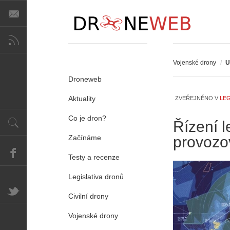
A
i
s
Vojenské drony
V
/
U
i
Droneweb
e
w
Aktuality
ZVEŘEJNĚNO V
LEG
-
P
p
ř
Co je dron?
Řízení 
o
e
Začínáme
provozo
m
d
o
p
Testy a recenze
c
i
n
s
Legislativa dronů
í
y
k
p
Civilní drony
k
r
a
o
Vojenské drony
ž
l