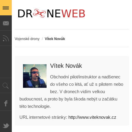
Vojenské drony
/
Vítek Novák
Vítek Novák
Obchodní pilot/instruktor a nadšenec
do všeho co létá, ať už s pilotem nebo
bez. V dronech vidím velkou
Z
budoucnost, a proto by byla škoda nebýt u začátku
h
této technologie.
i
S
s
URL internetové stránky:
A
http://www.viteknovak.cz
e
t
i
r
o
s
i
r