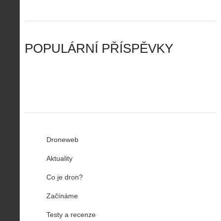
o
e
t
a
n
n
a
d
y
u
d
y
v
t
r
ř
Č
ý
o
í
POPULÁRNÍ PŘÍSPĚVKY
R
…
n
z
u
…
Droneweb
Aktuality
Co je dron?
Začínáme
Testy a recenze