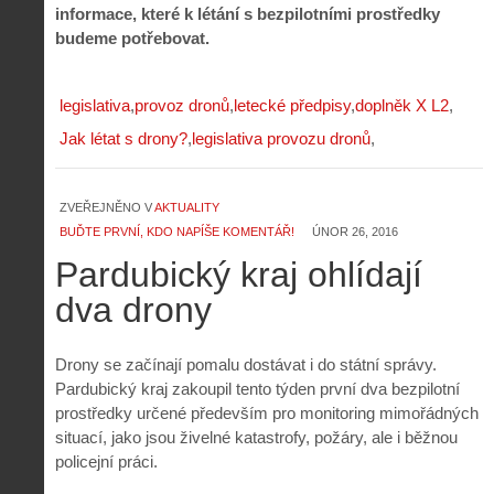
informace, které k létání s bezpilotními prostředky
budeme potřebovat.
legislativa
provoz dronů
letecké předpisy
doplněk X L2
Jak létat s drony?
legislativa provozu dronů
ZVEŘEJNĚNO V
AKTUALITY
BUĎTE PRVNÍ, KDO NAPÍŠE KOMENTÁŘ!
ÚNOR 26, 2016
Pardubický kraj ohlídají
dva drony
Drony se začínají pomalu dostávat i do státní správy.
Pardubický kraj zakoupil tento týden první dva bezpilotní
prostředky určené především pro monitoring mimořádných
situací, jako jsou živelné katastrofy, požáry, ale i běžnou
policejní práci.