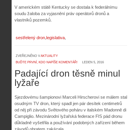
V americkém státě Kentucky se dostala k federálnímu
soudu žaloba za vyjasnění práv operátorů dronů a
vlastníků pozemků.
sestřelený dron
legislativa
ZVEŘEJNĚNO V
AKTUALITY
BUĎTE PRVNÍ, KDO NAPÍŠE KOMENTÁŘ!
LEDEN 5, 2016
Padající dron těsně minul
lyžaře
Sjezdovému šampionovi Marceli Hirscherovi se málem stal
osudným TV dron, který spadl jen pár desítek centimetrů
od něj při závodu Světového poháru v italském Madonně di
Campiglio. Mezinárodní lyžařská federace FIS pád dronu
důkladně vyšetřila a používání podobných zařízení během
závodů obratem zakázala.