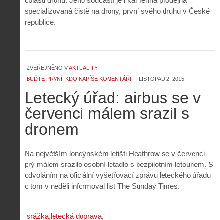
oblasti dronů. Jeho součástí je i kamenná prodejna
specializovaná čistě na drony, první svého druhu v České
republice.
Z
h
i
S
s
ZVEŘEJNĚNO V
AKTUALITY
A
e
t
BUĎTE PRVNÍ, KDO NAPÍŠE KOMENTÁŘ!
LISTOPAD 2, 2015
i
r
o
s
i
Letecký úřad: airbus se v
r
V
á
i
červenci málem srazil s
i
l
e
e
:
d
dronem
w
Z
P
r
-
a
ř
o
p
č
e
n
Na největším londýnském letišti Heathrow se v červenci
o
í
d
ů
prý málem srazilo osobní letadlo s bezpilotním letounem. S
m
n
p
:
o
á
odvoláním na oficiální vyšetřovací zprávu leteckého úřadu
i
1
c
m
o tom v neděli informoval list The Sunday Times.
s
.
n
e
y
N
í
s
p
e
k
d
r
p
srážka
letecká doprava