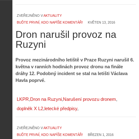
ZVEŘEJNĚNO V
AKTUALITY
BUĎTE PRVNÍ, KDO NAPÍŠE KOMENTÁŘ!
KVĚTEN 13, 2016
Dron narušil provoz na
Ruzyni
Provoz mezinárodního letiště v Praze Ruzyni narušil 6.
května v ranních hodinách provoz dronu na finále
dráhy 12. Podobný incident se stal na letišti Václava
Havla poprvé.
LKPR
Dron na Ruzyni
Narušení provozu dronem
doplněk X L2
letecké předpisy
ZVEŘEJNĚNO V
AKTUALITY
BUĎTE PRVNÍ, KDO NAPÍŠE KOMENTÁŘ!
BŘEZEN 1, 2016