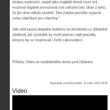
ztrátou soukromí, stejně jako majitelé dronů musí mít
možnost legálně provozovat své zařízení bez obav z toho,
že jim dron někdo sestřelí. Tato žaloba pomůže vyjasnit
celou záležitost pro všechny."
Jak celá kauza dopadne budeme na droneweb.cz důkladně
sledovat, její výsledek by mohl pomoci najít pravidla,
kterými by se inspirovali i čeští zákonodárci.
Příloha: Video ze sestřeleného dronu pod článkem
Naposledy změněnoneděle, 31 leden 2016 09:59
Video