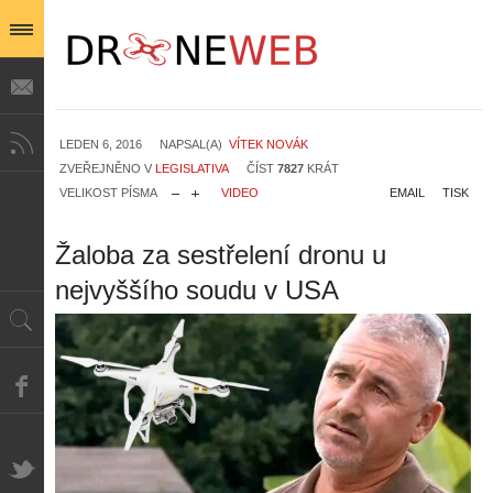
LEDEN 6, 2016
NAPSAL(A)
VÍTEK NOVÁK
ZVEŘEJNĚNO V
LEGISLATIVA
ČÍST
7827
KRÁT
VELIKOST PÍSMA
VIDEO
EMAIL
TISK
Žaloba za sestřelení dronu u
nejvyššího soudu v USA