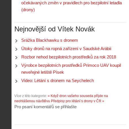
w
Z
očekávaných změn v pravidlech pro bezpilotní letadla
P
r
-
a
ř
o
(drony)
p
č
e
n
o
í
d
ů
m
n
p
:
Nejnovější od Vítek Novák
o
á
i
1
c
m
s
.
n
e
Srážka Blackhawku s dronem
y
N
í
s
p
e
Útoky dronů na ropná zařízení v Saudské Arábii
k
d
r
p
k
r
Rozbor nehod bezpilotních prostředků za rok 2018
o
r
a
o
l
á
Výrobce bezpilotních prostředků Primoco UAV koupil
ž
n
é
v
neveřejné letiště Písek
d
y
t
e
é
:
á
Video: Létání s dronem na Seychelech
m
h
3
n
z
o
.
í
a
p
Z
Více z této kategorie:
« Když dron vašeho souseda přijde na
s
p
i
á
neohlášenou návštěvu
Předpisy pro létání s drony v ČR »
d
o
l
k
Pro psaní komentářů se přihlašte
r
m
o
l
o
e
t
a
n
n
a
d
y
u
d
y