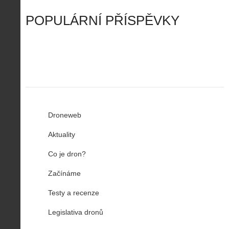
v
t
r
ř
Č
ý
o
í
POPULÁRNÍ PŘÍSPĚVKY
R
…
n
z
u
…
Droneweb
Aktuality
Co je dron?
Začínáme
Testy a recenze
Legislativa dronů