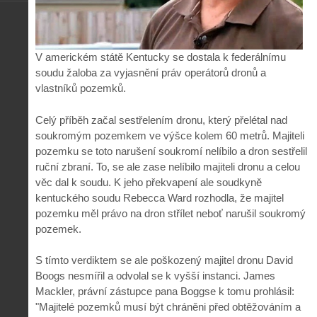
V americkém státě Kentucky se dostala k federálnímu
soudu žaloba za vyjasnění práv operátorů dronů a
vlastníků pozemků.
Celý příběh začal sestřelením dronu, který přelétal nad
soukromým pozemkem ve výšce kolem 60 metrů. Majiteli
pozemku se toto narušení soukromí nelíbilo a dron sestřelil
ruční zbraní. To, se ale zase nelíbilo majiteli dronu a celou
věc dal k soudu. K jeho překvapení ale soudkyně
kentuckého soudu Rebecca Ward rozhodla, že majitel
pozemku měl právo na dron střílet neboť narušil soukromý
pozemek.
S tímto verdiktem se ale poškozený majitel dronu David
Boogs nesmířil a odvolal se k vyšší instanci. James
Mackler, právní zástupce pana Boggse k tomu prohlásil:
"Majitelé pozemků musí být chráněni před obtěžováním a