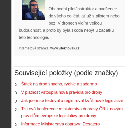
Obchodní pilot/instruktor a nadšenec
do všeho co létá, ať už s pilotem nebo
bez. V dronech vidím velkou
budoucnost, a proto by byla škoda nebýt u začátku
této technologie.
Internetová stránka:
www.viteknovak.cz
Související položky (podle značky)
Z
h
Štítek na dron snadno, rychle a zadarmo
i
S
V platnost vstoupila nová pravidla pro drony
s
A
e
t
Jak jsem se testoval a registroval kvůli nové legislativě
i
r
o
s
i
Tisková konference ministerstva dopravy ČR k novým
r
V
á
pravidlům evropské legislativy pro drony
i
i
l
e
Informace Ministerstva dopravy: Desatero
e
:
d