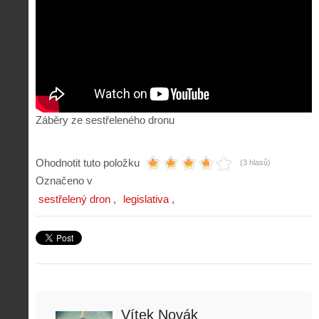
Záběry ze sestřeleného dronu
Ohodnotit tuto položku
(3 hlasů)
Označeno v
sestřelený dron
legislativa
Vítek Novák