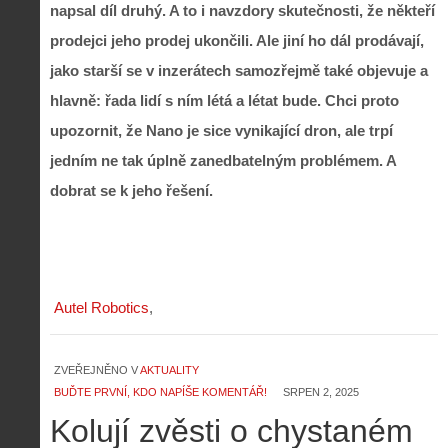
napsal díl druhý. A to i navzdory skutečnosti, že někteří
prodejci jeho prodej ukončili. Ale jiní ho dál prodávají,
jako starší se v inzerátech samozřejmě také objevuje a
hlavně: řada lidí s ním létá a létat bude. Chci proto
upozornit, že Nano je sice vynikající dron, ale trpí
jedním ne tak úplně zanedbatelným problémem. A
dobrat se k jeho řešení.
Autel Robotics
ZVEŘEJNĚNO V
AKTUALITY
BUĎTE PRVNÍ, KDO NAPÍŠE KOMENTÁŘ!
SRPEN 2, 2025
Kolují zvěsti o chystaném