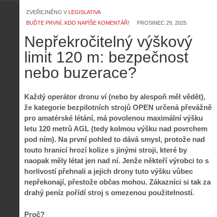
ZVEŘEJNĚNO V
LEGISLATIVA
BUĎTE PRVNÍ, KDO NAPÍŠE KOMENTÁŘ!
PROSINEC 29, 2025
Nepřekročitelný výškový
limit 120 m: bezpečnost
nebo buzerace?
Každý operátor dronu ví (nebo by alespoň měl vědět),
že kategorie bezpilotních strojů OPEN určená převážně
pro amatérské létání, má povolenou maximální výšku
letu 120 metrů AGL (tedy kolmou výšku nad povrchem
pod ním). Na první pohled to dává smysl, protože nad
touto hranicí hrozí kolize s jinými stroji, které by
naopak měly létat jen nad ní. Jenže někteří výrobci to s
horlivostí přehnali a jejich drony tuto výšku vůbec
nepřekonají, přestože občas mohou. Zákazníci si tak za
drahý peníz pořídí stroj s omezenou použitelností.
Proč?