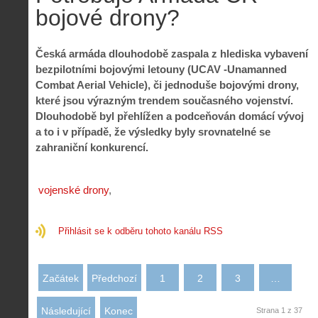
bojové drony?
Česká armáda dlouhodobě zaspala z hlediska vybavení
bezpilotními bojovými letouny (UCAV -Unamanned
Combat Aerial Vehicle), či jednoduše bojovými drony,
které jsou výrazným trendem současného vojenství.
Dlouhodobě byl přehlížen a podceňován domácí vývoj
a to i v případě, že výsledky byly srovnatelné se
zahraniční konkurencí.
vojenské drony
Přihlásit se k odběru tohoto kanálu RSS
Začátek
Předchozí
1
2
3
…
Následující
Konec
Strana 1 z 37