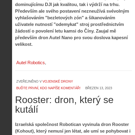
dominujícímu DJI jak kvalitou, tak i výdrží na trhu.
Především ale svého postavení nezneužívá svévolným
vyhlašováním "bezletových zón" a šikanováním
uživatele nutností "odemykat" stroj prostřednictvím
žádostí o povolení letu kamsi do Číny. Zaujal mě
především dron Autel Nano pro svou doslova kapesní
velikost.
Autel Robotics
ZVEŘEJNĚNO V
VOJENSKÉ DRONY
BUĎTE PRVNÍ, KDO NAPÍŠE KOMENTÁŘ!
BŘEZEN 13, 2023
Rooster: dron, který se
kutálí
Izraelská společnost Robotican vyvinula dron Rooster
(Kohout), který nemusí jen létat, ale umí se pohybovat i