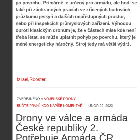
po povrchu. Primárně je určený pro armádu, ale hodí se
také při záchranných pracích ve zřícených budovách,
průzkumu jeskyň a dalších nepřístupných prostor,
nebo při inspekcích průmyslových zařízení. Výhodou
oproti klasickým dronům je, že v částech mise kde není
třeba létat, se může uplatnit pohyb po povrchu, který je
méně energeticky náročný. Stroj tedy má větší výdrž.
Izrael
Rooster
ZVEŘEJNĚNO V
VOJENSKÉ DRONY
BUĎTE PRVNÍ, KDO NAPÍŠE KOMENTÁŘ!
ÚNOR 22, 2023
Drony ve válce a armáda
České republiky 2.
Potřebuje Armáda ČR