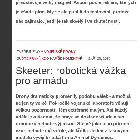
představuje velký magnet. Aspoň podle reklam, kterých
je všude plno. My se ale pustili do testování, protože
nás zajímalo, jestli je tak skvělý i ve skutečnosti.
ZVEŘEJNĚNO V
VOJENSKÉ DRONY
BUĎTE PRVNÍ, KDO NAPÍŠE KOMENTÁŘ!
ZÁŘÍ 25, 2025
Skeeter: robotická vážka
pro armádu
Drony dramaticky proměnily podobu válek - a možná
ne jen ty velké. Pokročilé vojenské laboratoře věnují
velkou pozornosti i těm extrémně malým. Asi každý
udělal zkušenost, že hmyz se dostane všude a ten
robotický nebude výjimkou. Stejně jako jeho přírodní
vzor, nebude mít vrtule, ale křídla. Jeden z takových
modelů vyvíjí britská firma Animal Dynamics.