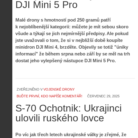
DJI Mini 5 Pro
Malé drony s hmotností pod 250 gramů patří
k nejoblíbenější kategorii: můžete je mít sebou skoro
všude a týkají se jich nejmírnější předpisy. Ale pokud
jste uvažovali o tom, že si v nejbližší době koupíte
minidron DJI Mini 4, brzděte. Objevily se totiž "úniky
informací" že během srpna nebo září by se měl na trh
dostat jeho vylepšený nástupce DJI Mini 5 Pro
.
ZVEŘEJNĚNO V
VOJENSKÉ DRONY
BUĎTE PRVNÍ, KDO NAPÍŠE KOMENTÁŘ!
ČERVENEC 29, 2025
S-70 Ochotnik: Ukrajinci
ulovili ruského lovce
Po víc jak třech letech ukrajinské války je zřejmé, že