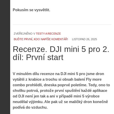
Pokusím se vysvětlit.
ZVEŘEJNĚNO V
TESTY A RECENZE
BUĎTE PRVNÍ, KDO NAPÍŠE KOMENTÁŘ!
LISTOPAD 26, 2025
Recenze. DJI mini 5 pro 2.
díl: První start
V minulém dílu recenze na DJI mini 5 pro jsme dron
vytáhli z krabice a trochu si obsah balení Fly more
combo prohlédli, dneska poprvé poletíme. Tedy, ono to
chvilku potrvá, protože první spuštění každé aplikace
od DJI není jen tak a ani v případě mini 5 výrobce
neudělal výjimku. Ale pak už se maličký dron konečně
podívá do vzduchu.