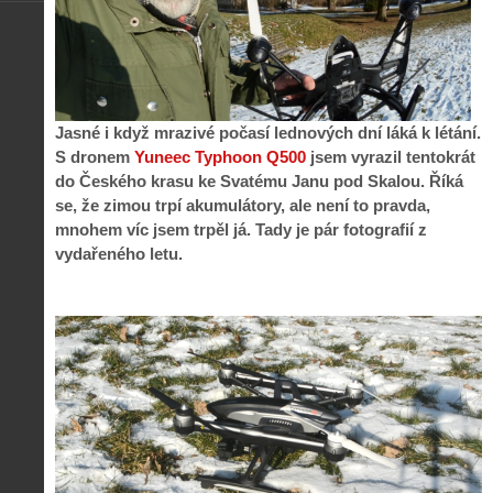
Jasné i když mrazivé počasí lednových dní láká k létání.
S dronem
Yuneec Typhoon Q500
jsem vyrazil tentokrát
do Českého krasu ke Svatému Janu pod Skalou. Říká
se, že zimou trpí akumulátory, ale není to pravda,
mnohem víc jsem trpěl já. Tady je pár fotografií z
vydařeného letu.