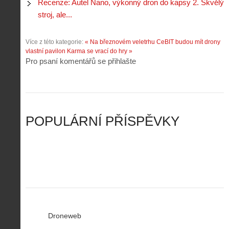
d
y
Recenze: Autel Nano, výkonný dron do kapsy 2. Skvělý
t
e
é
:
á
stroj, ale...
m
h
3
n
z
o
.
í
a
p
Z
Více z této kategorie:
« Na březnovém veletrhu CeBIT budou mít drony
s
p
i
á
vlastní pavilon
Karma se vrací do hry »
d
o
l
k
Pro psaní komentářů se přihlašte
r
m
o
l
o
e
t
a
n
n
a
d
y
u
d
y
v
t
r
ř
Č
ý
o
í
POPULÁRNÍ PŘÍSPĚVKY
R
…
n
z
u
…
Droneweb