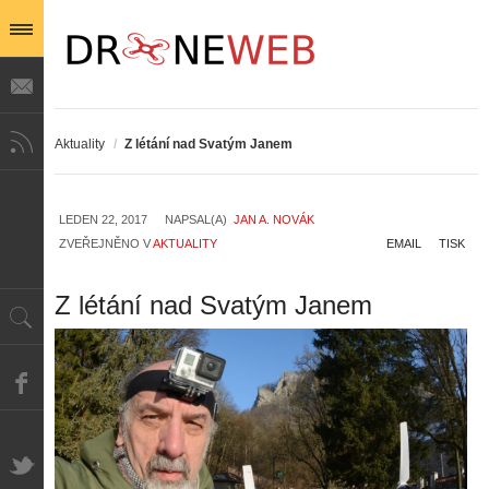
Aktuality
/
Z létání nad Svatým Janem
LEDEN 22, 2017
NAPSAL(A)
JAN A. NOVÁK
ZVEŘEJNĚNO V
AKTUALITY
EMAIL
TISK
Z létání nad Svatým Janem