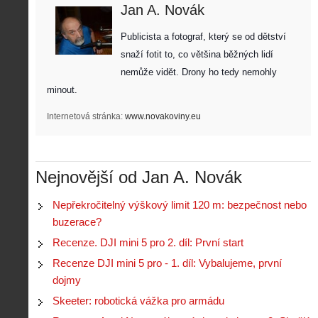
Jan A. Novák
Z
h
Publicista a fotograf, který se od dětství 
i
S
snaží fotit to, co většina běžných lidí 
s
A
e
t
nemůže vidět. Drony ho tedy nemohly 
i
r
o
s
i
minout. 
r
V
á
i
i
l
Internetová stránka:
www.novakoviny.eu
e
e
:
d
w
Z
P
r
-
a
ř
o
p
č
Nejnovější od Jan A. Novák
e
n
o
í
d
ů
m
n
p
:
Nepřekročitelný výškový limit 120 m: bezpečnost nebo
o
á
i
1
buzerace?
c
m
s
.
n
e
Recenze. DJI mini 5 pro 2. díl: První start
y
N
í
s
p
e
Recenze DJI mini 5 pro - 1. díl: Vybalujeme, první
k
d
r
p
k
r
dojmy
o
r
a
o
l
á
Skeeter: robotická vážka pro armádu
ž
n
é
v