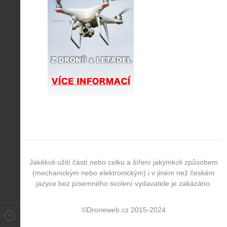
Jakékoli užití částí nebo celku a šíření jakýmkoli způsobem
(mechanickým nebo elektronickým) i v jiném než českém
jazyce bez písemného svolení vydavatele je zakázáno.
©Droneweb.cz 2015-2024