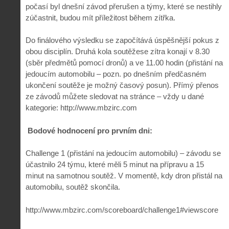
počasí byl dnešní závod přerušen a týmy, které se nestihly
zúčastnit, budou mít příležitost během zítřka.
Do finálového výsledku se započítává úspěšnější pokus z
obou disciplín. Druhá kola soutěžese zítra konají v 8.30
(sběr předmětů pomocí dronů) a ve 11.00 hodin (přistání na
jedoucím automobilu – pozn. po dnešním předčasném
ukončení soutěže je možný časový posun). Přímý přenos
ze závodů můžete sledovat na stránce – vždy u dané
kategorie: http://www.mbzirc.com
Bodové hodnocení pro prvním dni:
Challenge 1 (přistání na jedoucím automobilu) – závodu se
účastnilo 24 týmu, které měli 5 minut na přípravu a 15
minut na samotnou soutěž. V momentě, kdy dron přistál na
automobilu, soutěž skončila.
http://www.mbzirc.com/scoreboard/challenge1#viewscore