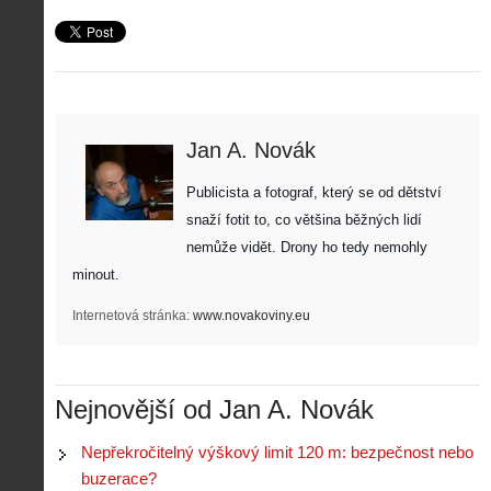
Jan A. Novák
Z
Publicista a fotograf, který se od dětství 
h
i
snaží fotit to, co většina běžných lidí 
S
s
nemůže vidět. Drony ho tedy nemohly 
A
e
t
i
r
minout. 
o
s
i
r
V
á
Internetová stránka:
www.novakoviny.eu
i
i
l
e
e
:
d
w
Z
P
r
-
a
Nejnovější od Jan A. Novák
ř
o
p
č
e
n
o
í
d
ů
Nepřekročitelný výškový limit 120 m: bezpečnost nebo
m
n
p
:
buzerace?
o
á
i
1