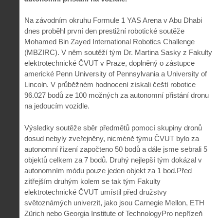
Na závodním okruhu Formule 1 YAS Arena v Abu Dhabi
dnes proběhl první den prestižní robotické soutěže
Mohamed Bin Zayed International Robotics Challenge
(MBZIRC). V něm soutěží tým Dr. Martina Sasky z Fakulty
elektrotechnické ČVUT v Praze, doplněný o zástupce
americké Penn University of Pennsylvania a University of
Lincoln. V průběžném hodnocení získali čeští robotice
96.027 bodů ze 100 možných za autonomní přistání dronu
na jedoucím vozidle.
Výsledky soutěže sběr předmětů pomocí skupiny dronů
dosud nebyly zveřejněny, nicméně týmu ČVUT bylo za
autonomní řízení započteno 50 bodů a dále jsme sebrali 5
objektů celkem za 7 bodů. Druhý nejlepší tým dokázal v
autonomním módu pouze jeden objekt za 1 bod.Před
zítřejším druhým kolem se tak tým Fakulty
elektrotechnické ČVUT umístil před družstvy
světoznámých univerzit, jako jsou Carnegie Mellon, ETH
Zürich nebo Georgia Institute of TechnologyPro nepřízeň