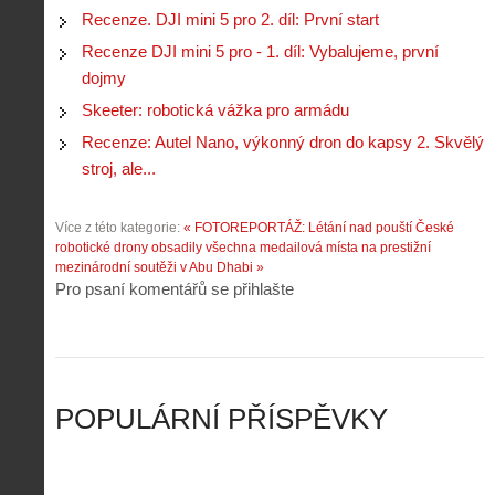
c
m
Recenze. DJI mini 5 pro 2. díl: První start
s
.
n
e
y
N
Recenze DJI mini 5 pro - 1. díl: Vybalujeme, první
í
s
p
e
k
d
dojmy
r
p
k
r
o
r
Skeeter: robotická vážka pro armádu
a
o
l
á
ž
n
Recenze: Autel Nano, výkonný dron do kapsy 2. Skvělý
é
v
d
y
t
e
stroj, ale...
é
:
á
m
h
3
n
z
o
.
Více z této kategorie:
« FOTOREPORTÁŽ: Létání nad pouští
České
í
a
p
Z
robotické drony obsadily všechna medailová místa na prestižní
s
p
i
á
mezinárodní soutěži v Abu Dhabi »
d
o
l
k
Pro psaní komentářů se přihlašte
r
m
o
l
o
e
t
a
n
n
a
d
y
u
d
y
v
t
r
ř
Č
ý
o
í
POPULÁRNÍ PŘÍSPĚVKY
R
…
n
z
u
…