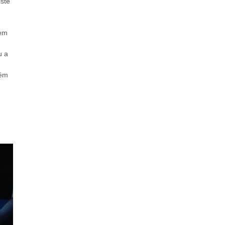
istě
rem
u a
rém