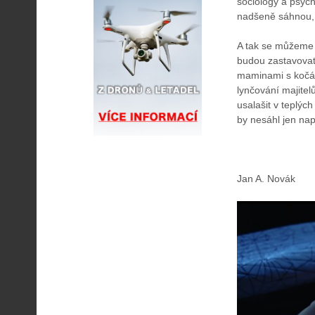
sociology a psychi
nadšeně sáhnou, j
A tak se můžeme t
budou zastavovat 
maminami s kočá
lynčování majitelů
usalašit v teplýc
by nesáhl jen nap
Jan A. Novák