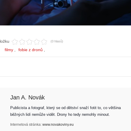
ložku
(0 hlasů)
filmy
fobie z dronů
Jan A. Novák
Z
Publicista a fotograf, který se od dětství snaží fotit to, co většina 
h
běžných lidí nemůže vidět. Drony ho tedy nemohly minout. 
S
i
e
s
Internetová stránka:
www.novakoviny.eu