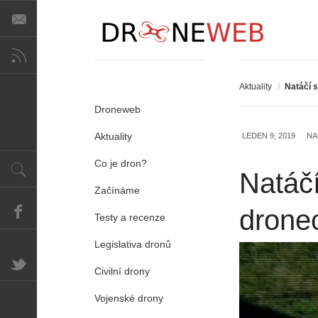
Aktuality
/
Natáčí s
Droneweb
Aktuality
LEDEN 9, 2019
NA
Co je dron?
Natáčí
Začínáme
drone
Testy a recenze
Legislativa dronů
Civilní drony
Vojenské drony