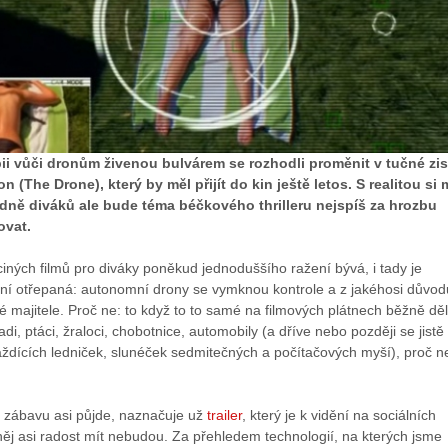
i vůči dronům živenou bulvárem se rozhodli proměnit v tučné zi
n (The Drone), který by měl přijít do kin ještě letos. S realitou si
odně diváků ale bude téma béčkového thrilleru nejspíš za hrozbu
ovat.
aciných filmů pro diváky poněkud jednoduššího ražení bývá, i tady je
ání otřepaná: autonomní drony se vymknou kontrole a z jakéhosi důvod
vé majitele. Proč ne: to když to to samé na filmových plátnech běžně děl
adi, ptáci, žraloci, chobotnice, automobily (a dříve nebo později se jistě
ždících ledniček, slunéček sedmitečných a počítačových myší), proč n
 zábavu asi půjde, naznačuje už
trailer
, který je k vidění na sociálních
z něj asi radost mít nebudou. Za přehledem technologií, na kterých jsme