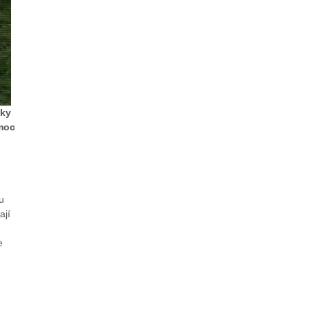
sky
 moc
u
ají
e