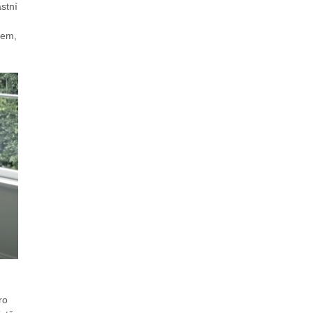
stní
lem,
ro