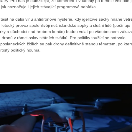
atry. Pro nás je důležitější, že komerční TV kanály po tomhle veledíle j
ak naznačuje i jejich stávající programová nabídka.
ěšit na další vlnu antidronové hysterie, kdy igelitové sáčky hnané vět
letecký provoz spolehlivěji než islandské sopky a slušní lidé (počínaje
rky a důchodci nad hrobem konče) budou volat po všeobecném zákaz
 dronů v rámci oslav státních svátků. Pro politiky toužící se natrvalo
h poslaneckých židlích se pak drony definitivně stanou tématem, po kte
rostý politický ňouma.