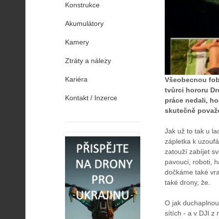
Konstrukce
Akumulátory
Kamery
Ztráty a nálezy
Kariéra
Všeobecnou fobi
tvůrci hororu Dro
Kontakt / Inzerce
práce nedali, h
skutečně považ
Jak už to tak u l
zápletka k uzouf
zatouží zabíjet s
pavouci, roboti, h
dočkáme také vra
také drony, že.
O jak duchaplnou
sítích - a v DJI 