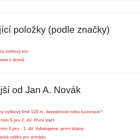
r
t
i
o
á
r
l
i
:
e
ící položky (podle značky)
Z
d
a
r
č
o
za světový mír
í
n
n
ů
obie z dronů
á
:
m
1
e
.
s
N
jší od Jan A. Novák
d
e
r
p
o
r
n
á
ný výškový limit 120 m: bezpečnost nebo buzerace?
y
v
ini 5 pro 2. díl: První start
:
e
ini 5 pro - 1. díl: Vybalujeme, první dojmy
3
m
tická vážka pro armádu
.
z