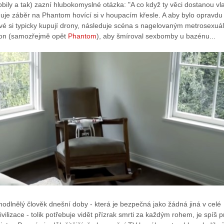
obily a tak) zazní hlubokomyslné otázka: "A co když ty věci dostanou vla
duje záběr na Phantom hovící si v houpacím křesle. A aby bylo opravdu
ové si typicky kupují drony, následuje scéna s nagelovaným metrosexuá
dron (samozřejmě opět
Phantom
), aby šmíroval sexbomby u bazénu...
odlnělý člověk dnešní doby - která je bezpečná jako žádná jiná v celé
civilizace - tolik potřebuje vidět přízrak smrti za každým rohem, je spíš p