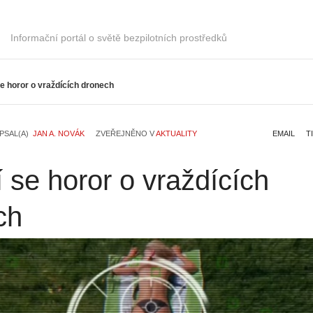
Informační portál o světě bezpilotních prostředků
e horor o vraždících dronech
PSAL(A)
JAN A. NOVÁK
ZVEŘEJNĚNO V
AKTUALITY
EMAIL
T
 se horor o vraždících
ch