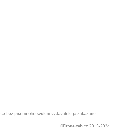
zyce bez písemného svolení vydavatele je zakázáno.
i
©Droneweb.cz 2015-2024