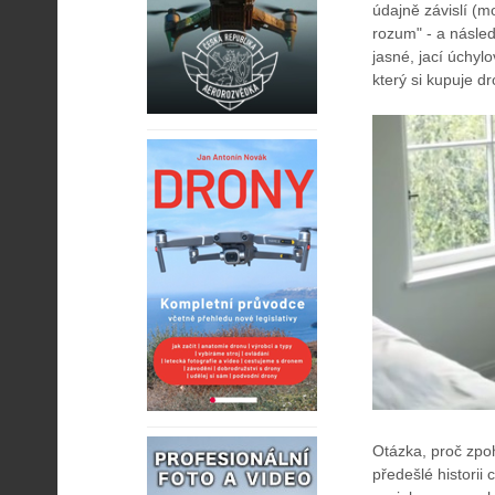
údajně závislí (m
rozum" - a násle
jasné, jací úchyl
který si kupuje 
Otázka, proč zpoh
předešlé historii 