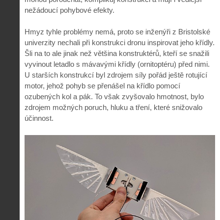
nežádoucí pohybové efekty.
Hmyz tyhle problémy nemá, proto se inženýři z Bristolské
univerzity nechali při konstrukci dronu inspirovat jeho křídly.
Šli na to ale jinak než většina konstruktérů, kteří se snažili
vyvinout letadlo s mávavými křídly (ornitoptéru) před nimi.
U starších konstrukcí byl zdrojem síly pořád ještě rotující
motor, jehož pohyb se přenášel na křídlo pomocí
ozubených kol a pák. To však zvyšovalo hmotnost, bylo
zdrojem možných poruch, hluku a tření, které snižovalo
účinnost.