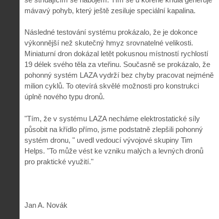
mávavý pohyb, který ještě zesiluje speciální kapalina.
Následné testování systému prokázalo, že je dokonce
výkonnější než skutečný hmyz srovnatelné velikosti.
Miniaturní dron dokázal letět pokusnou místností rychlostí
19 délek svého těla za vteřinu. Současně se prokázalo, že
pohonný systém LAZA vydrží bez chyby pracovat nejméně
milion cyklů. To otevírá skvělé možnosti pro konstrukci
úplně nového typu dronů.
"Tím, že v systému LAZA necháme elektrostatické síly
působit na křídlo přímo, jsme podstatně zlepšili pohonný
systém dronu, " uvedl vedoucí vývojové skupiny Tim
Helps. "To může vést ke vzniku malých a levných dronů
pro praktické využití."
Jan A. Novák