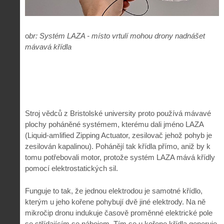
o
br: Systém LAZA - místo vrtulí mohou drony nadnášet
mávavá křídla
Stroj vědců z Bristolské university proto používá mávavé
plochy poháněné systémem, kterému dali jméno LAZA
(Liquid-amlified Zipping Actuator, zesilovač jehož pohyb je
zesilován kapalinou). Pohánějí tak křídla přímo, aniž by k
tomu potřebovali motor, protože systém LAZA mává křídly
pomocí elektrostatických sil.
Funguje to tak, že jednou elektrodou je samotné křídlo,
kterým u jeho kořene pohybují dvě jiné elektrody. Na ně
mikročip dronu indukuje časově proměnné elektrické pole
se střídajícím se nábojem. Tím se u kořene křídla generuje