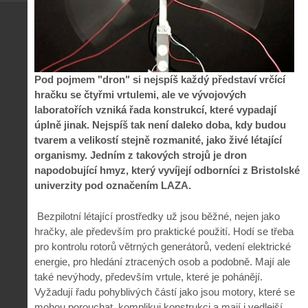
Pod pojmem "dron" si nejspíš každý představí vrčící
hračku se čtyřmi vrtulemi, ale ve vývojových
laboratořích vzniká řada konstrukcí, které vypadají
úplně jinak. Nejspíš tak není daleko doba, kdy budou
tvarem a velikostí stejně rozmanité, jako živé létající
organismy. Jedním z takových strojů je dron
napodobující hmyz, který vyvíjejí odborníci z Bristolské
univerzity pod označením LAZA.
Bezpilotní létající prostředky už jsou běžné, nejen jako
hračky, ale především pro praktické použití. Hodí se třeba
pro kontrolu rotorů větrných generátorů, vedení elektrické
energie, pro hledání ztracených osob a podobně. Mají ale
také nevýhody, především vrtule, které je pohánějí.
Vyžadují řadu pohyblivých částí jako jsou motory, které se
mohou porouchat, komplikuj konstrukci a mají i vedlejší