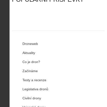
n
z
u
…
Droneweb
Aktuality
Co je dron?
Začínáme
Testy a recenze
Legislativa dronů
Civilní drony