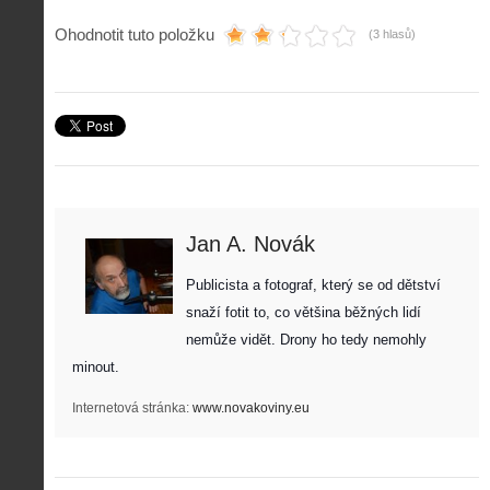
Ohodnotit tuto položku
(3 hlasů)
Jan A. Novák
Z
h
Publicista a fotograf, který se od dětství 
i
S
snaží fotit to, co většina běžných lidí 
s
A
e
t
nemůže vidět. Drony ho tedy nemohly 
i
r
o
s
i
minout. 
r
V
á
i
i
l
Internetová stránka:
www.novakoviny.eu
e
e
:
d
w
Z
P
r
-
a
ř
o