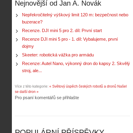
p
č
Nejnovější od Jan A. Novák
e
n
o
í
d
ů
m
n
p
:
Nepřekročitelný výškový limit 120 m: bezpečnost nebo
o
á
i
1
buzerace?
c
m
s
.
n
e
Recenze. DJI mini 5 pro 2. díl: První start
y
N
í
s
p
e
Recenze DJI mini 5 pro - 1. díl: Vybalujeme, první
k
d
r
p
k
r
dojmy
o
r
a
o
l
á
Skeeter: robotická vážka pro armádu
ž
n
é
v
d
y
Recenze: Autel Nano, výkonný dron do kapsy 2. Skvělý
t
e
é
:
á
stroj, ale...
m
h
3
n
z
o
.
í
a
p
Z
Více z této kategorie:
« Světový úspěch českých robotů a dronů
Našel
s
p
i
á
se další dron »
d
o
l
k
Pro psaní komentářů se přihlašte
r
m
o
l
o
e
t
a
n
n
a
d
y
u
d
y
v
t
r
ř
Č
ý
o
í
POPULÁRNÍ PŘÍSPĚVKY
R
…