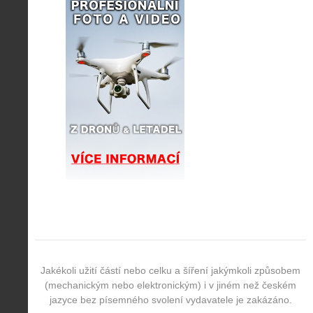
Jakékoli užití částí nebo celku a šíření jakýmkoli způsobem
(mechanickým nebo elektronickým) i v jiném než českém
jazyce bez písemného svolení vydavatele je zakázáno.