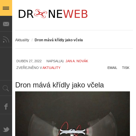
Aktuality
/
Dron mává křídly jako včela
DUBEN 27, 2022
NAPSAL(A)
JAN A. NOVÁK
ZVEŘEJNĚNO V
AKTUALITY
EMAIL
TISK
Dron mává křídly jako včela