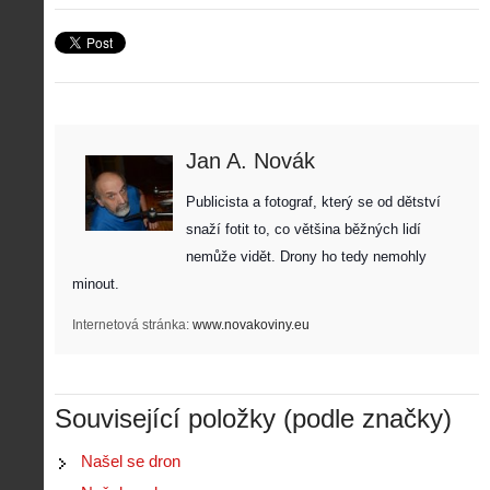
Jan A. Novák
Publicista a fotograf, který se od dětství 
snaží fotit to, co většina běžných lidí 
nemůže vidět. Drony ho tedy nemohly 
minout. 
Internetová stránka:
www.novakoviny.eu
Z
Související položky (podle značky)
h
i
Našel se dron
S
s
A
e