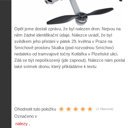
Opět jsme dostali zprávu, že byl nalezen dron. Nejsou na
něm žádné identifikační údaje. Nálezce uvádí, že byl
svědkem jeho přistání v pátek 29. května v Praze na
Smíchově prostoru Skalka (pod rozvodnou Smíchov)
nedaleko od tramvajové točny Kotlářka v Plzeňské ulici.
Zdá se být nepoškozený (jde zapnout). Nálezce nám poslal
také snímek dronu, který přikládáme k textu
Ohodnotit tuto položku
(1 Hlasovat)
Označeno v
nálezy