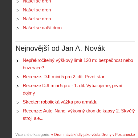
Našel se dron
t
i
r
o
Našel se dron
s
i
r
V
á
Našel se dron
i
i
l
e
Našel se další dron
e
:
d
w
Z
P
r
-
a
ř
o
p
č
Nejnovější od Jan A. Novák
e
n
o
í
d
ů
m
n
p
:
Nepřekročitelný výškový limit 120 m: bezpečnost nebo
o
á
i
1
buzerace?
c
m
s
.
n
e
Recenze. DJI mini 5 pro 2. díl: První start
y
N
í
s
p
e
Recenze DJI mini 5 pro - 1. díl: Vybalujeme, první
k
d
r
p
k
r
dojmy
o
r
a
o
l
á
Skeeter: robotická vážka pro armádu
ž
n
é
v
d
y
Recenze: Autel Nano, výkonný dron do kapsy 2. Skvělý
t
e
é
:
á
stroj, ale...
m
h
3
n
z
o
.
í
a
p
Z
Více z této kategorie:
« Dron mává křídly jako včela
Drony v Poslanecké
s
p