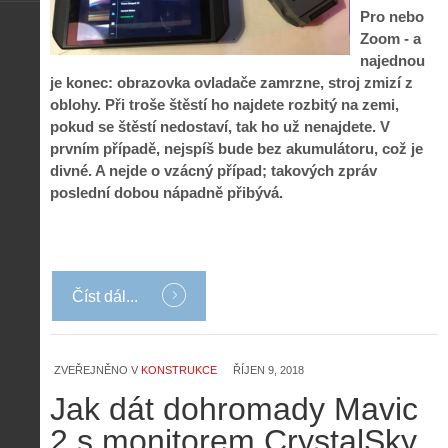
Pro nebo
Zoom - a
najednou
je konec: obrazovka ovladače zamrzne, stroj zmizí z
oblohy. Při troše štěstí ho najdete rozbitý na zemi,
pokud se štěstí nedostaví, tak ho už nenajdete. V
prvním případě, nejspíš bude bez akumulátoru, což je
divné. A nejde o vzácný případ; takových zpráv
poslední dobou nápadně přibývá.
Číst dál...
ZVEŘEJNĚNO V
KONSTRUKCE
ŘÍJEN 9, 2018
Jak dát dohromady Mavic
2 s monitorem CrystalSky