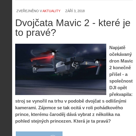
i
S
s
ZVEŘEJNĚNO V
AKTUALITY
ZÁŘÍ 3, 2018
A
e
t
Dvojčata Mavic 2 - které je
i
r
o
s
i
r
to pravé?
V
á
i
i
l
e
e
:
d
Napjatě
w
Z
P
r
očekávaný
-
a
ř
o
p
č
dron Mavic
e
n
o
í
2 konečně
d
ů
m
n
přišel - a
p
:
o
á
i
1
společnost
c
m
s
.
DJI opět
n
e
y
N
překvapila:
í
s
p
e
k
d
stroj se vynořil na trhu v podobě dvojčat s odlišnými
r
p
k
r
kamerami. Zájemce se tak ocitá v roli pohádkového
o
r
a
o
prince, kterému čaroděj dává vybrat z několika na
l
á
ž
n
é
v
pohled stejných princezen. Která je ta pravá?
d
y
t
e
é
:
á
m
h
3