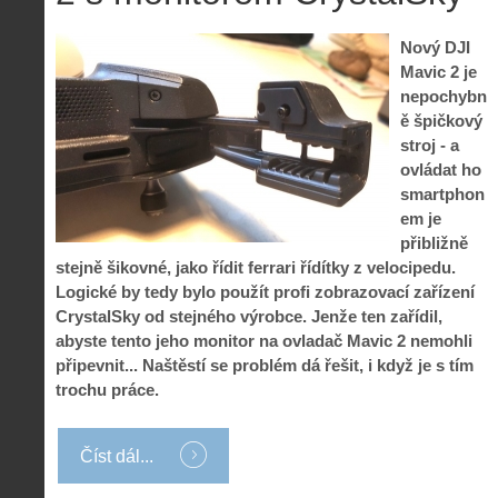
Nový DJI
Mavic 2 je
nepochybn
ě špičkový
stroj - a
ovládat ho
smartphon
em je
přibližně
stejně šikovné, jako řídit ferrari řídítky z velocipedu.
Logické by tedy bylo použít profi zobrazovací zařízení
CrystalSky od stejného výrobce. Jenže ten zařídil,
abyste tento jeho monitor na ovladač Mavic 2 nemohli
připevnit... Naštěstí se problém dá řešit, i když je s tím
trochu práce.
Číst dál...
Z
h