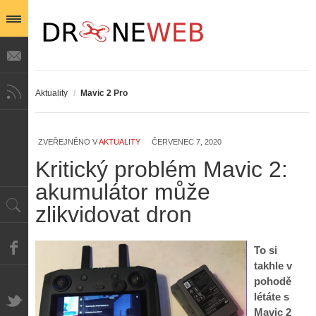
Aktuality
/
Mavic 2 Pro
ZVEŘEJNĚNO V
AKTUALITY
ČERVENEC 7, 2020
Kritický problém Mavic 2:
akumulátor může
zlikvidovat dron
To si
takhle v
pohodě
létáte s
Mavic 2