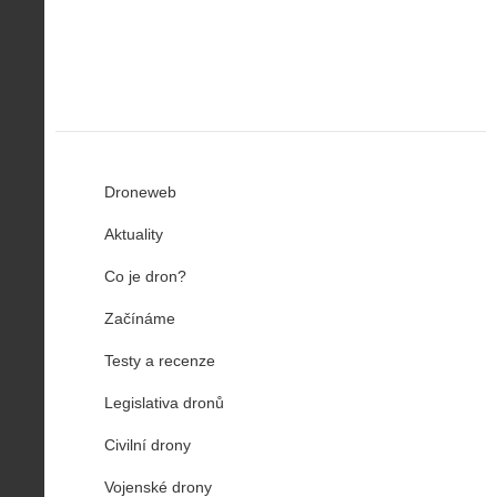
u
…
Droneweb
Aktuality
Co je dron?
Začínáme
Testy a recenze
Legislativa dronů
Civilní drony
Vojenské drony