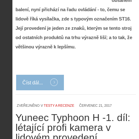
obsahem
balení, nyní přichází na řadu ovládání - to, čemu se
lidově říká vysílačka, zde s typovým označením ST16.
Její provedení je jeden ze znaků, kterým se tento stroj
od ostatních produktů na trhu výrazně liší; a to tak, že
většinou výrazně k lepšímu.
Číst dál...
ZVEŘEJNĚNO V
TESTY A RECENZE
ČERVENEC 21, 2017
Yuneec Typhoon H -1. díl:
létající profi kamera v
lidovém provedení