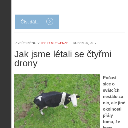
Číst dál...
ZVEŘEJNĚNO V
TESTY A RECENZE
DUBEN 25, 2017
Jak jsme létali se čtyřmi
drony
Počasí
sice o
svátcích
nestálo za
nic, ale jiné
okolnosti
přály
tomu, že
jsme