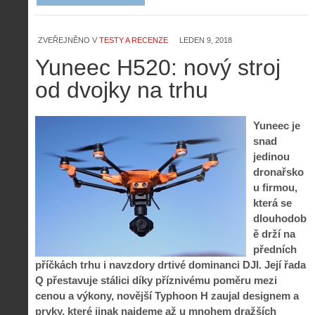
ZVEŘEJNĚNO V
TESTY A RECENZE
LEDEN 9, 2018
Yuneec H520: nový stroj
od dvojky na trhu
Yuneec je
snad
jedinou
dronařsko
u firmou,
která se
dlouhodob
ě drží na
předních
příčkách trhu i navzdory drtivé dominanci DJI. Její řada
Q přestavuje stálici díky příznivému poměru mezi
cenou a výkony, novější Typhoon H zaujal designem a
prvky, které jinak najdeme až u mnohem dražších