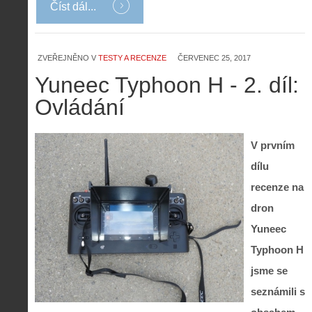
Číst dál...
ZVEŘEJNĚNO V
TESTY A RECENZE
ČERVENEC 25, 2017
Yuneec Typhoon H - 2. díl:
Ovládání
V prvním
dílu
recenze na
dron
Yuneec
Typhoon H
jsme se
seznámili s