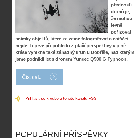
o
í
předností
d
ů
m
n
dronů je,
p
:
o
á
i
1
že mohou
c
m
s
.
levně
n
e
y
N
pořizovat
í
s
p
e
k
d
snímky objektů, které ze země fotografovat a natáčet
r
p
k
r
nejde. Teprve při pohledu z ptačí perspektivy v plné
o
r
a
o
kráse vynikne také záhadný kruh u Dobříše, nad kterým
l
á
ž
n
é
v
jsme podnikli let s dronem Yuneec Q500 G Typhoon.
d
y
t
e
é
:
á
m
h
3
n
z
Číst dál...
o
.
í
a
p
Z
s
p
i
á
d
o
l
k
Přihlásit se k odběru tohoto kanálu RSS
r
m
o
l
o
e
t
a
n
n
a
d
y
u
d
y
v
t
r
ř
Č
ý
o
í
POPULÁRNÍ PŘÍSPĚVKY
R
…
n
z