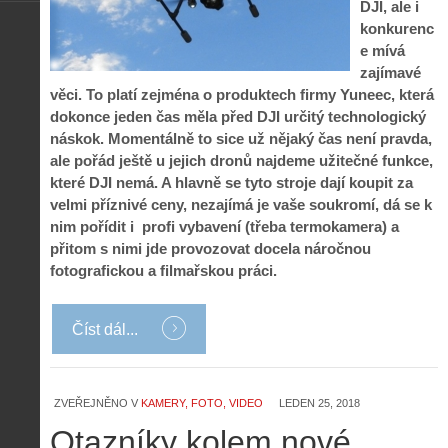
DJI, ale i
konkurenc
e mívá
zajímavé
věci. To platí zejména o produktech firmy Yuneec, která
dokonce jeden čas měla před DJI určitý technologický
náskok. Momentálně to sice už nějaký čas není pravda,
ale pořád ještě u jejich dronů najdeme užitečné funkce,
které DJI nemá. A hlavně se tyto stroje dají koupit za
velmi příznivé ceny, nezajímá je vaše soukromí, dá se k
nim pořídit i profi vybavení (třeba termokamera) a
přitom s nimi jde provozovat docela náročnou
fotografickou a filmařskou práci.
Číst dál...
ZVEŘEJNĚNO V
KAMERY, FOTO, VIDEO
LEDEN 25, 2018
Otazníky kolem nové