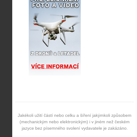
Jakékoli užití částí nebo celku a šíření jakýmkoli způsobem
(mechanickým nebo elektronickým) i v jiném než českém
jazyce bez písemného svolení vydavatele je zakázáno.