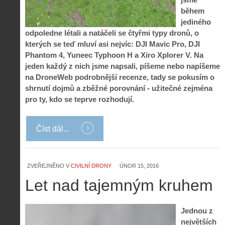
během
jediného
odpoledne létali a natáčeli se čtyřmi typy dronů, o
kterých se teď mluví asi nejvíc: DJI Mavic Pro, DJI
Phantom 4, Yuneec Typhoon H a Xiro Xplorer V. Na
jeden každý z nich jsme napsali, píšeme nebo napíšeme
na DroneWeb podrobnější recenze, tady se pokusím o
shrnutí dojmů a zběžné porovnání - užitečné zejména
pro ty, kdo se teprve rozhodují.
Z
h
Číst dál...
i
S
s
A
e
t
i
r
o
s
i
ZVEŘEJNĚNO V
CIVILNÍ DRONY
ÚNOR 15, 2016
r
V
á
i
Let nad tajemným kruhem
i
l
e
e
:
d
w
Z
P
r
Jednou z
-
a
ř
o
p
č
největších
e
n