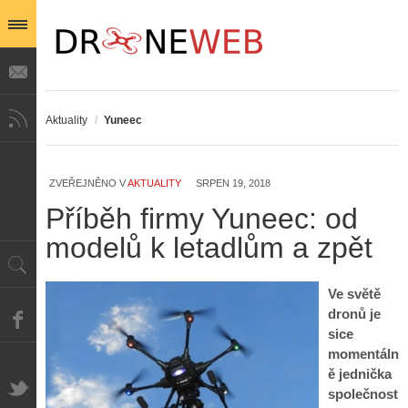
Aktuality
/
Yuneec
ZVEŘEJNĚNO V
AKTUALITY
SRPEN 19, 2018
Příběh firmy Yuneec: od
modelů k letadlům a zpět
Ve světě
dronů je
sice
momentáln
ě jednička
společnost