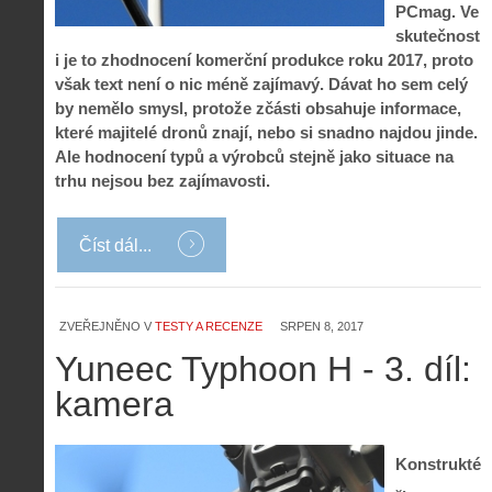
PCmag. Ve
skutečnost
i je to zhodnocení komerční produkce roku 2017, proto
však text není o nic méně zajímavý. Dávat ho sem celý
by nemělo smysl, protože zčásti obsahuje informace,
které majitelé dronů znají, nebo si snadno najdou jinde.
Ale hodnocení typů a výrobců stejně jako situace na
trhu nejsou bez zajímavosti.
Číst dál...
ZVEŘEJNĚNO V
TESTY A RECENZE
SRPEN 8, 2017
Yuneec Typhoon H - 3. díl:
kamera
Konstrukté