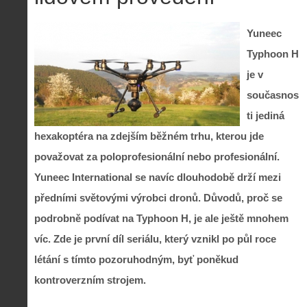
Yuneec
Typhoon H
je v
současnos
ti jediná
hexakoptéra na zdejším běžném trhu, kterou jde
považovat za poloprofesionální nebo profesionální.
Yuneec International se navíc dlouhodobě drží mezi
předními světovými výrobci dronů. Důvodů, proč se
podrobně podívat na Typhoon H, je ale ještě mnohem
víc. Zde je první díl seriálu, který vznikl po půl roce
létání s tímto pozoruhodným, byť poněkud
kontroverzním strojem.