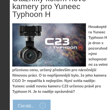
kamery pro Yuneec
Typhoon H
Hexakopté
ra Yuneec
Typhoon H
je dron s
pozoruhod
nými
schopnost
mi za velmi
příznivou cenu, určený především pro náročnější
filmovou práci. O to nepříjemnější bylo, že jeho kamera
CGO 3+ nepatřila k nejlepším. Nyní svitla naděje:
Yuneec uvádí novou kameru C23 určenou právě pro
Typhoon H. Je to naděje oprávněná?
Číst dál...