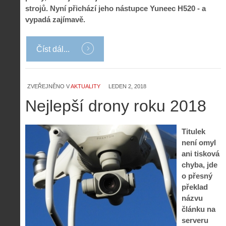
strojů. Nyní přichází jeho nástupce Yuneec H520 - a
vypadá zajímavě.
Číst dál...
ZVEŘEJNĚNO V
AKTUALITY
LEDEN 2, 2018
Nejlepší drony roku 2018
Titulek
není omyl
ani tisková
chyba, jde
o přesný
překlad
názvu
článku na
serveru