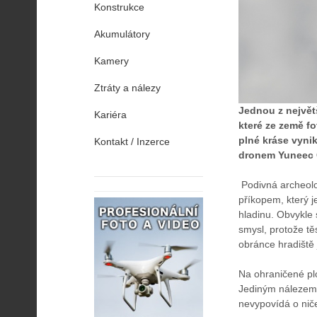
Konstrukce
Akumulátory
Kamery
Ztráty a nálezy
Jednou z největ
Kariéra
které ze země fo
plné kráse vyni
Kontakt / Inzerce
dronem Yuneec 
Podivná archeolo
příkopem, který j
hladinu. Obvykle 
smysl, protože tě
obránce hradiště 
Na ohraničené plo
Jediným nálezem, 
nevypovídá o niče