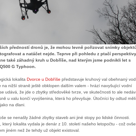
ších předností dronů je, že mohou levně pořizovat snímky objektů
tografovat a natáčet nejde. Teprve při pohledu z ptačí perspektivy
kne také záhadný kruh u Dobříše, nad kterým jsme podnikli let s
Q500 G Typhoon.
gická lokalita
Dvorce u Dobříše
představuje kruhový val obehnaný vo
e na nižší straně ještě obklopen dalším valem - hrází navyšující vodní
se udává, že jde o zbytky středověké tvrze, ve skutečnosti to ale nedá
sně u valu končí vyvýšenina, která ho převyšuje. Útočníci by odtud měli
jako na dlani.
še se nenašly žádné zbytky staveb ani jiné stopy po lidské činnosti.
který lokalita vydala je denár z 10. století našeho letopočtu - což ovš
m jiném než že tehdy už objekt existoval.