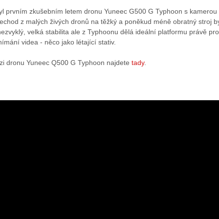
byl prvním zkušebním letem dronu Yuneec G500 G Typhoon s kamerou
echod z malých živých dronů na těžký a poněkud méně obratný stroj b
ezvyklý, velká stabilita ale z Typhoonu dělá ideální platformu právě pro
ímání videa - něco jako létající stativ.
zi dronu Yuneec Q500 G Typhoon najdete
tady
.