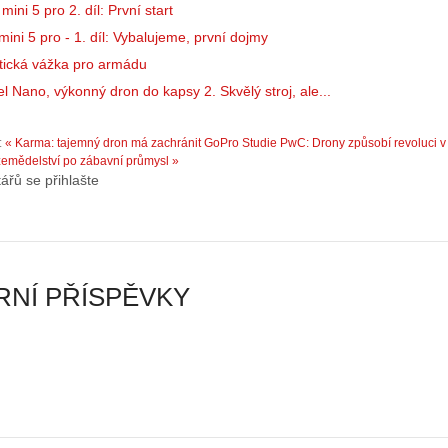
n
á
ini 5 pro 2. díl: První start
y
v
ini 5 pro - 1. díl: Vybalujeme, první dojmy
:
e
3
m
tická vážka pro armádu
.
z
l Nano, výkonný dron do kapsy 2. Skvělý stroj, ale...
Z
a
á
p
:
« Karma: tajemný dron má zachránit GoPro
Studie PwC: Drony způsobí revoluci v
k
o
emědelství po zábavní průmysl »
l
m
ářů se přihlašte
a
e
d
n
y
u
ř
t
í
ý
NÍ PŘÍSPĚVKY
z
…
…
o létání s drony v
Z historie dronů: 1. Neprávem
 pomocník každého
Seriál: Začínáme s drony: 3.
zapomenutý…
u
Základy říz…