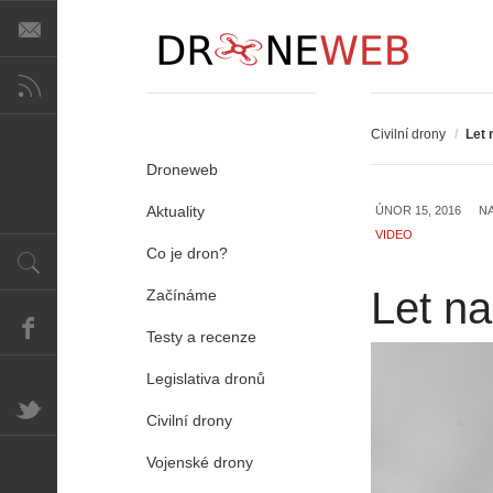
Civilní drony
/
Let
Droneweb
Aktuality
ÚNOR 15, 2016
N
VIDEO
Co je dron?
Let n
Začínáme
Testy a recenze
Legislativa dronů
Civilní drony
Vojenské drony