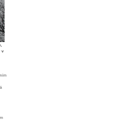
,
 v
dním
vá
em