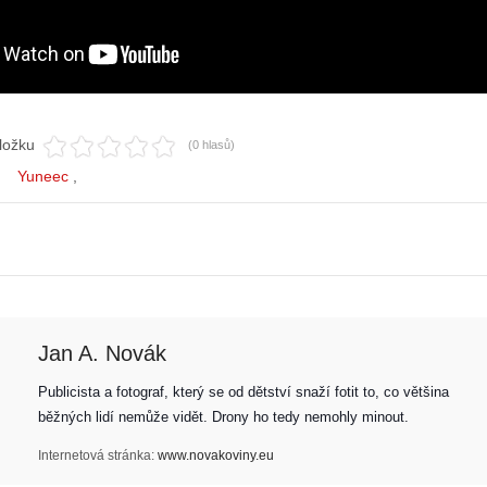
ložku
(0 hlasů)
Yuneec
Jan A. Novák
Publicista a fotograf, který se od dětství snaží fotit to, co většina 
běžných lidí nemůže vidět. Drony ho tedy nemohly minout. 
Internetová stránka:
www.novakoviny.eu