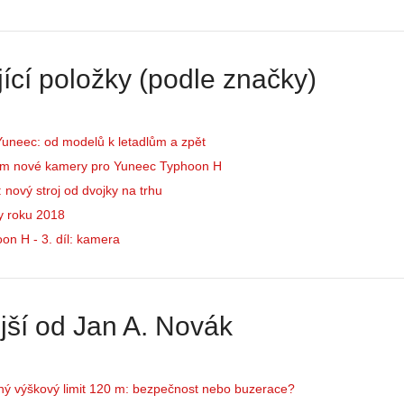
Z
h
S
i
e
s
ící položky (podle značky)
r
t
i
o
á
r
l
i
Yuneec: od modelů k letadlům a zpět
:
e
em nové kamery pro Yuneec Typhoon H
Z
d
nový stroj od dvojky na trhu
a
r
č
y roku 2018
o
í
n
n H - 3. díl: kamera
n
ů
á
:
m
1
e
.
jší od Jan A. Novák
s
N
d
e
r
p
o
r
ný výškový limit 120 m: bezpečnost nebo buzerace?