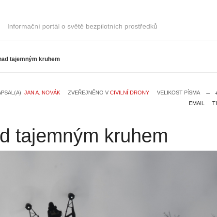
Informační portál o světě bezpilotních prostředků
 nad tajemným kruhem
APSAL(A)
JAN A. NOVÁK
ZVEŘEJNĚNO V
CIVILNÍ DRONY
VELIKOST PÍSMA
EMAIL
T
ad tajemným kruhem