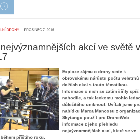
e
s
r
t
i
o
á
r
l
i
ILNÍ DRONY
PROSINEC 7, 2016
:
e
Z
d
 nejvýznamnějších akcí ve světě 
a
r
17
č
o
í
n
n
ů
Exploze zájmu o drony vede k
á
:
obrovskému nárůstu počtu veletrhů
m
1
dalších akcí s touto tématikou.
e
.
Informace o nich se zatím šířily spíš
s
N
nahodile, a tak leckomu mohlo leda
d
e
důležitého uniknout. Uvítali jsme pr
r
p
nabídku Marca Mancosu z organiza
o
r
Skytango použít pro DroneWeb
n
á
informace z jeho přehledu
y
v
nejvýznamnějších akcí, které se ve
:
e
 během příštího roku.