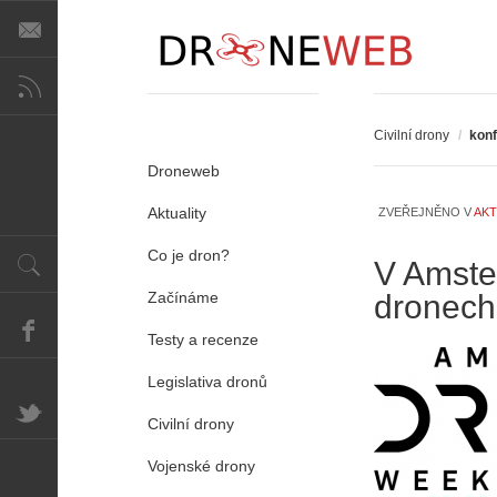
Civilní drony
/
kon
Droneweb
Aktuality
ZVEŘEJNĚNO V
AKT
Co je dron?
V Amste
Začínáme
dronech 
Testy a recenze
Legislativa dronů
Civilní drony
Vojenské drony