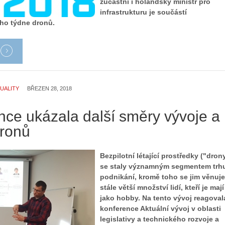
zúčastní i holandský ministr pro
infrastrukturu je součástí
o týdne dronů.
UALITY
BŘEZEN 28, 2018
nce ukázala další směry vývoje a
dronů
Bezpilotní létající prostředky ("dron
se staly významným segmentem trhu
podnikání, kromě toho se jim věnuje
stále větší množství lidí, kteří je mají
jako hobby. Na tento vývoj reagoval
konference Aktuální vývoj v oblasti
legislativy a technického rozvoje a