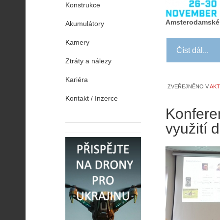
Konstrukce
Amsterodamskéh
Akumulátory
Kamery
Číst dál...
Ztráty a nálezy
Kariéra
ZVEŘEJNĚNO V
AKT
Kontakt / Inzerce
Konfere
využití 