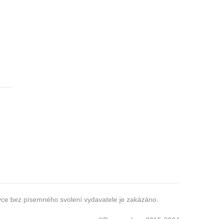
zyce bez písemného svolení vydavatele je zakázáno.
i