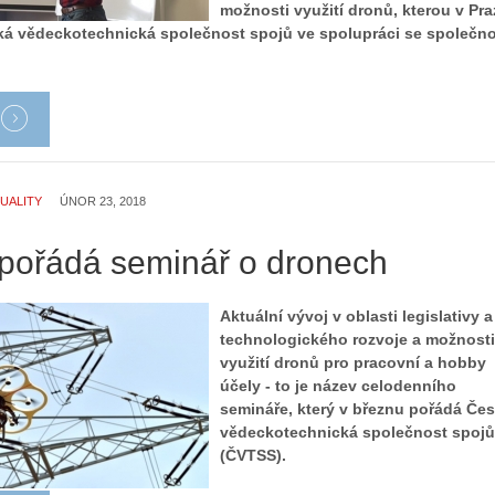
možnosti využití dronů, kterou v Pra
á vědeckotechnická společnost spojů ve spolupráci se společno
UALITY
ÚNOR 23, 2018
ořádá seminář o dronech
Aktuální vývoj v oblasti legislativy a
technologického rozvoje a možnosti
využití dronů pro pracovní a hobby
účely - to je název celodenního
semináře, který v březnu pořádá Če
vědeckotechnická společnost spojů
Z
(ČVTSS).
h
S
i