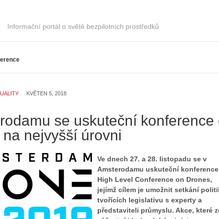
Informační portál o světě bezpilotních prostředků
ference
UALITY
KVĚTEN 5, 2018
rodamu se uskuteční konference
na nejvyšší úrovni
Ve dnech 27. a 28. listopadu se v
Amsterodamu uskuteční konference
High Level Conference on Drones,
jejímž cílem je umožnit setkání polit
tvořících legislativu s experty a
představiteli průmyslu. Akce, které z