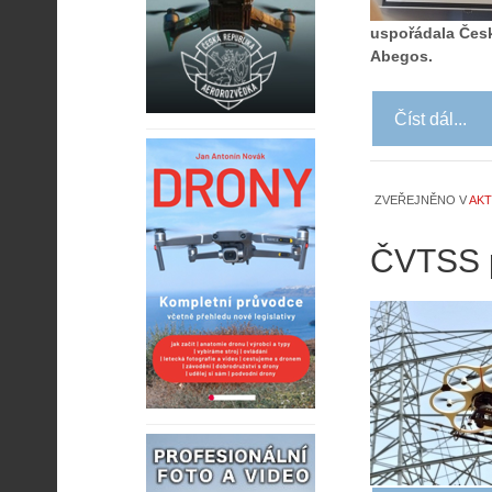
uspořádala Česk
Abegos.
Číst dál...
ZVEŘEJNĚNO V
AKT
ČVTSS p