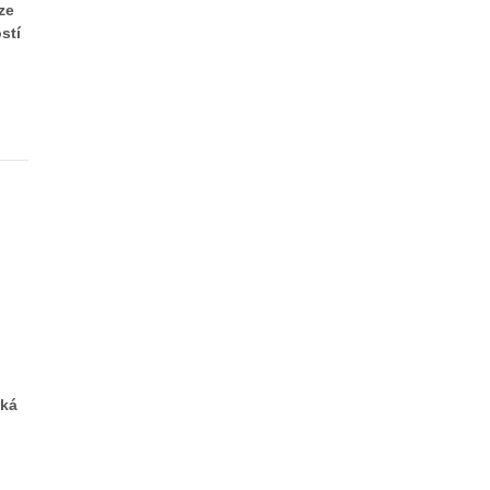
ze
stí
ská