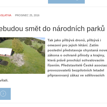
ISLATIVA
PROSINEC 25, 2016
ebudou smět do národních parků
Tak jako přibývá dronů, přibývá i
omezení pro jejich létání. Zatím
poslední představuje chystaná nove
zákona o ochraně přírody a krajiny,
která právě prochází schvalovacím
řízením. Představitelé České asocia
provozovatelů bezpilotních letadel
připravovaný zákaz ve sdělovacích
ítali.