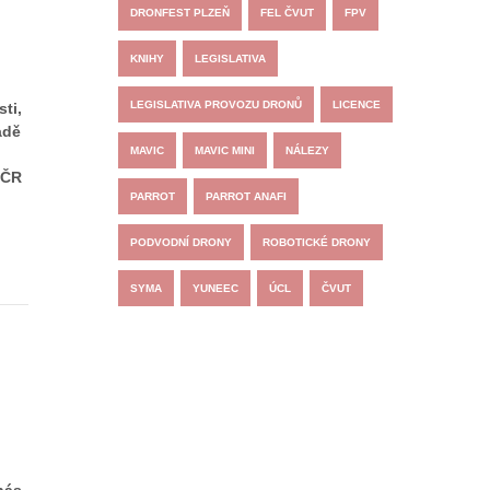
DRONFEST PLZEŇ
FEL ČVUT
FPV
KNIHY
LEGISLATIVA
LEGISLATIVA PROVOZU DRONŮ
LICENCE
sti,
adě
MAVIC
MAVIC MINI
NÁLEZY
 ČR
PARROT
PARROT ANAFI
PODVODNÍ DRONY
ROBOTICKÉ DRONY
SYMA
YUNEEC
ÚCL
ČVUT