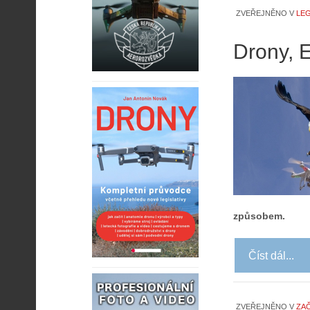
ZVEŘEJNĚNO V
LEG
Drony, 
způsobem.
Číst dál...
ZVEŘEJNĚNO V
ZA