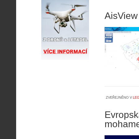
AisView
ZVEŘEJNĚNO V
LEG
Evropská
mohame