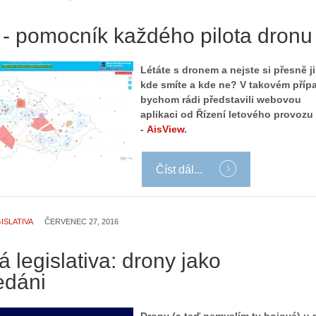
 - pomocník každého pilota dronu
Létáte s dronem a nejste si přesně ji
kde smíte a kde ne? V takovém příp
bychom rádi představili webovou
aplikaci od Řízení letového provozu
-
AisView
.
Číst dál...
ISLATIVA
ČERVENEC 27, 2016
 legislativa: drony jako
dáni