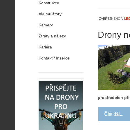
Konstrukce
Akumulátory
ZVEŘEJNĚNO V
LEG
Kamery
Drony n
Ztráty a nálezy
Kariéra
Kontakt / Inzerce
prostředcích přiv
Číst dál...