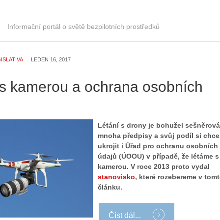
Informační portál o světě bezpilotních prostředků
ISLATIVA
LEDEN 16, 2017
s kamerou a ochrana osobních
Létání s drony je bohužel sešněrov
mnoha předpisy a svůj podíl si chce
ukrojit i Úřad pro ochranu osobních
údajů (ÚOOU) v případě, že létáme s
kamerou. V roce 2013 proto vydal
stanovisko
, které rozebereme v tom
článku.
Číst dál...