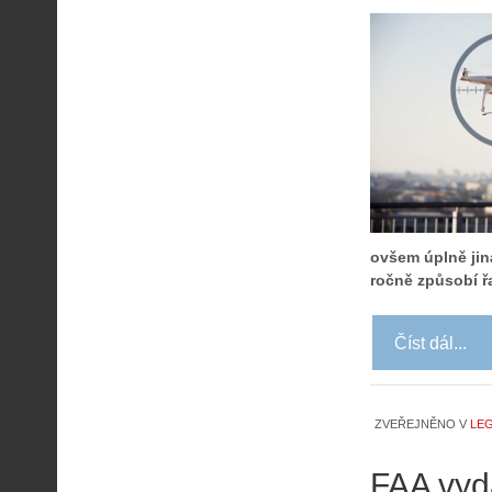
ovšem úplně jiná
ročně způsobí řa
Číst dál...
ZVEŘEJNĚNO V
LEG
FAA vyd