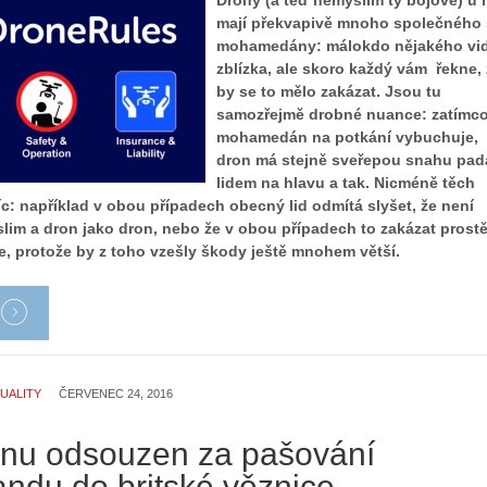
Drony (a teď nemyslím ty bojové) u 
mají překvapivě mnoho společného 
mohamedány: málokdo nějakého vid
zblízka, ale skoro každý vám řekne,
by se to mělo zakázat. Jsou tu
samozřejmě drobné nuance: zatímc
mohamedán na potkání vybuchuje,
dron má stejně sveřepou snahu pad
lidem na hlavu a tak. Nicméně těch
c: například v obou případech obecný lid odmítá slyšet, že není
lim a dron jako dron, nebo že v obou případech to zakázat prost
e, protože by z toho vzešly škody ještě mnohem větší.
UALITY
ČERVENEC 24, 2016
ronu odsouzen za pašování
andu do britské věznice