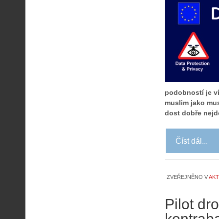
podobností je ví
muslim jako mus
dost dobře nejd
Číst dál...
ZVEŘEJNĚNO V
AKT
Pilot d
kontrab