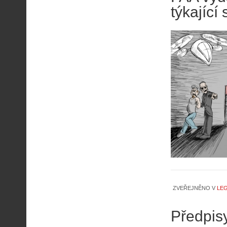
týkající
ZVEŘEJNĚNO V
LEG
Předpisy