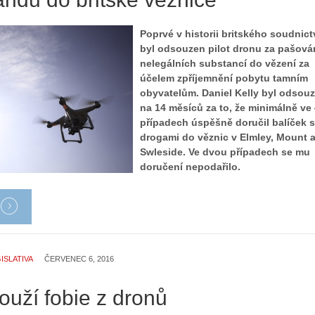
Poprvé v historii britského soudnict
byl odsouzen pilot dronu za pašová
nelegálních substancí do vězení za
účelem zpříjemnění pobytu tamním
obyvatelům. Daniel Kelly byl odsou
na 14 měsíců za to, že minimálně ve
případech úspěšně doručil balíček s
drogami do věznic v Elmley, Mount 
Swleside. Ve dvou případech se mu
doručení nepodařilo.
ISLATIVA
ČERVENEC 6, 2016
ouží fobie z dronů