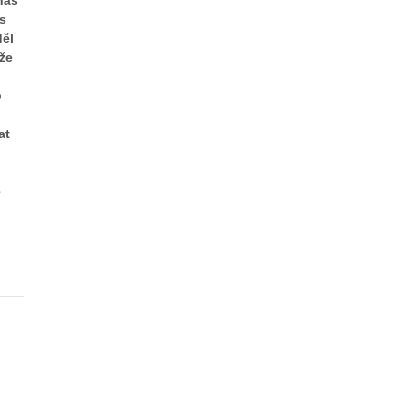
nás
s
ěl
 že
o
at
ě