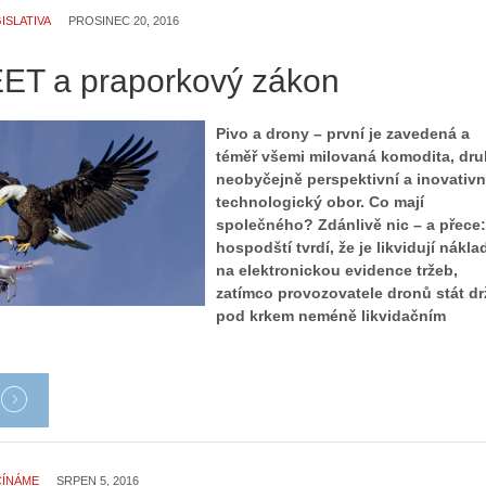
ISLATIVA
PROSINEC 20, 2016
EET a praporkový zákon
Pivo a drony – první je zavedená a
téměř všemi milovaná komodita, dr
neobyčejně perspektivní a inovativn
technologický obor. Co mají
společného? Zdánlivě nic – a přece:
hospodští tvrdí, že je likvidují nákla
na elektronickou evidence tržeb,
zatímco provozovatele dronů stát dr
pod krkem neméně likvidačním
ČÍNÁME
SRPEN 5, 2016