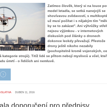
Zatímco člověk, který si na louce po
model letadla, se setká nanejvýš se
shovívavou zvědavostí, s multikopt
už musí počítat i s nějakým tím "měl
by se to zakázat". Ani výhrůžky stře
nejsou výjimkou - v internetových
diskusích pod články o dronech
dokonce leckdy převažují. Přestože
drony ještě nikoho nezabily
(pochopitelně kromě vojenských, co
 kategorie strojů). Titíž lidé se přitom nebojí myslivců a včel, kteř
du úmrtí - o řidičích ani nemluvě.
ISLATIVA
DUBEN 11, 2016
ala doporučení pro předpisy