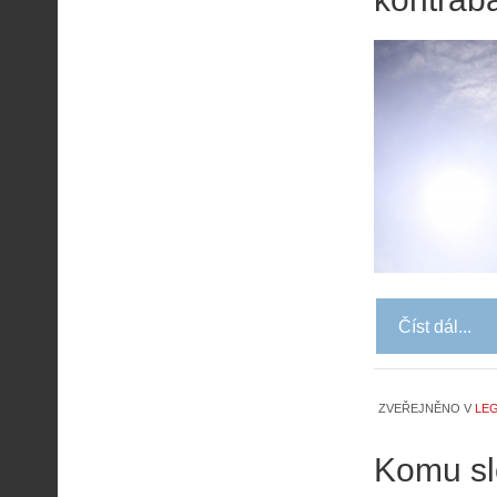
Číst dál...
ZVEŘEJNĚNO V
LEG
Komu sl